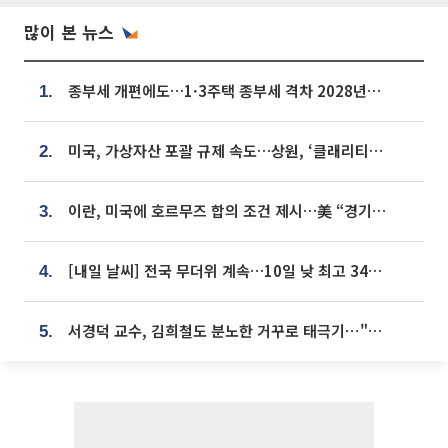
많이 본 뉴스
종부세 개편에도…1·3주택 종부세 격차 2028년부터 확대
1.
미국, 가상자산 포괄 규제 속도…상원, ‘클래리티법’ 9월 절차투표 추진
2.
이란, 미국에 호르무즈 합의 조건 제시…美 “경기 아직 안 끝나” [종합]
3.
[내일 날씨] 전국 무더위 계속…10일 낮 최고 34도 육박
4.
서경덕 교수, 김희철도 분노한 거꾸로 태극기⋯"엉터리는 아냐, 아쉬울 뿐"
5.