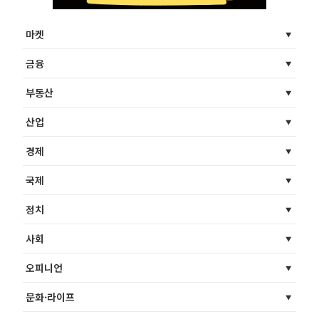
마켓
금융
부동산
산업
경제
국제
정치
사회
오피니언
문화·라이프