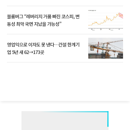
블룸버그 “레버리지 거품 빠진 코스피, 변
동성 최악 국면 지났을 가능성”
영업익으로 이자도 못 낸다…건설 한계기
업 5년 새 62→173곳