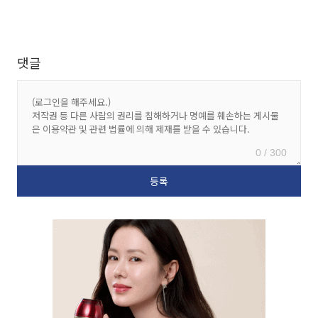
댓글
0 / 300