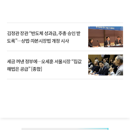
김정관 장관 “반도체 성과급, 주총 승인 받
도록”…상법·자본시장법 개정 시사
세금 꺼낸 정부에…오세훈 서울시장 “집값
해법은 공급” [종합]