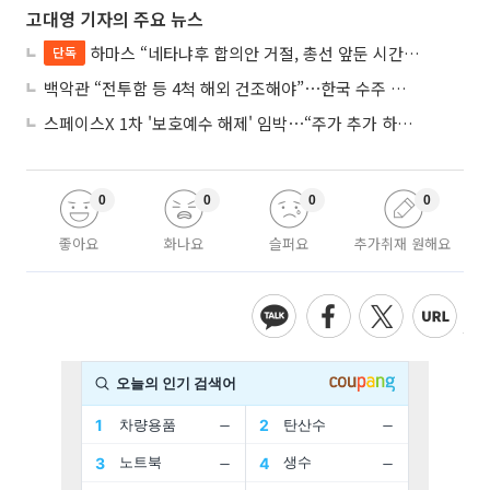
고대영 기자의 주요 뉴스
하마스 “네타냐후 합의안 거절, 총선 앞둔 시간 끌기”
단독
백악관 “전투함 등 4척 해외 건조해야”⋯한국 수주 기대
스페이스X 1차 '보호예수 해제' 임박⋯“주가 추가 하락 가능성”
0
0
0
0
좋아요
화나요
슬퍼요
추가취재 원해요