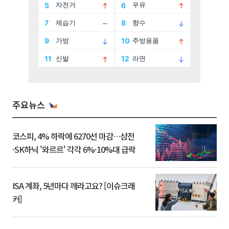
주요뉴스
코스피, 4% 하락에 6270선 마감…삼전
·SK하닉 '와르르' 각각 6%·10%대 급락
ISA 계좌, 5년마다 깨라고요? [이슈크래
커]