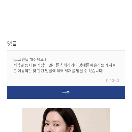
댓글
0 / 300