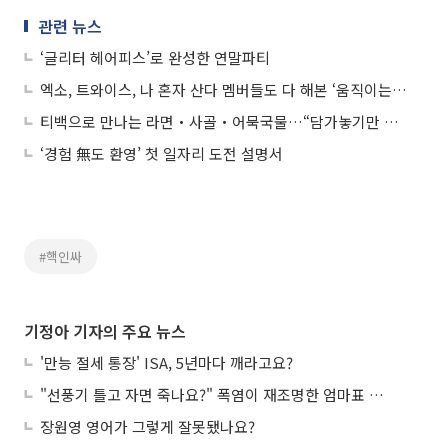
관련 뉴스
‘글리터 헤어피스’로 완성한 연말파티
엑소, 트와이스, 나 혼자 산다 멤버들도 다 해본 ‘움직이는 토끼모자’
티백으로 만나는 라면‧사골‧어묵국물…“담가놓기만 하세요”
‘경험 無도 환영’ 첫 일자리 도전 설명서
#핵인싸
기정아 기자의 주요 뉴스
'만능 절세 통장' ISA, 5년마다 깨라고요?
"선풍기 틀고 자면 죽나요?" 폭염이 재조명한 엄마표 괴담
장원영 영어가 그렇게 잘못됐나요?