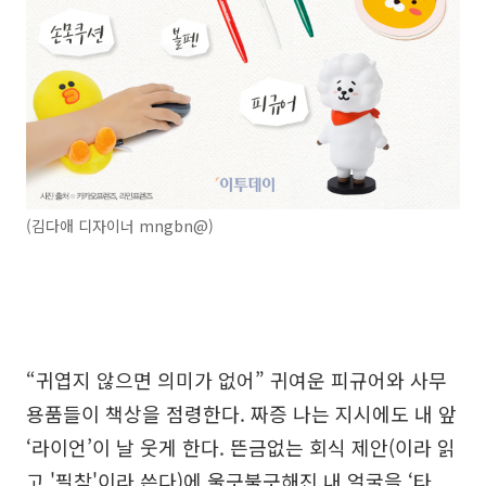
(김다애 디자이너 mngbn@)
“귀엽지 않으면 의미가 없어” 귀여운 피규어와 사무
용품들이 책상을 점령한다. 짜증 나는 지시에도 내 앞
‘라이언’이 날 웃게 한다. 뜬금없는 회식 제안(이라 읽
고 '필참'이라 쓴다)에 울긋불긋해진 내 얼굴을 ‘타