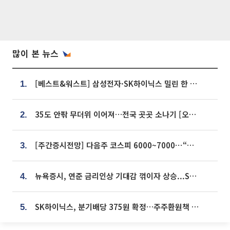
많이 본 뉴스
[베스트&워스트] 삼성전자·SK하이닉스 밀린 한 주…상상인증권은 85% 급등
1.
35도 안팎 무더위 이어져…전국 곳곳 소나기 [오늘 날씨]
2.
[주간증시전망] 다음주 코스피 6000~7000⋯“外人 수급은 정책이 변수”
3.
뉴욕증시, 연준 금리인상 기대감 꺾이자 상승...S&P500 사상 최고치 [종합]
4.
SK하이닉스, 분기배당 375원 확정…주주환원책 9월로 앞당겨 발표
5.