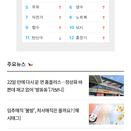
주요뉴스
22일 만에 다시 문 연 홈플러스…정상화 바
쁜데 재고 없어 ‘발동동’[가보니]
입추매직 '불발', 처서매직은 올까요? [해
시태그]