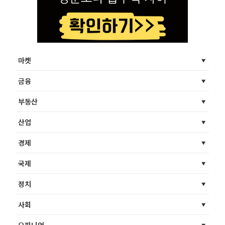
마켓
금융
부동산
산업
경제
국제
정치
사회
오피니언