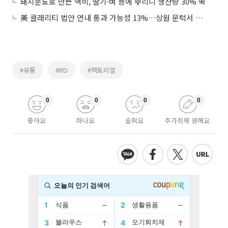
돼지분뇨로 만든 액비, 딸기·벼 등에 뿌리니 생산량 30% 쑥
美 클래리티 법안 연내 통과 가능성 13%…상원 문턱서 제동
#유통
#RD
#팩토리얼
0
0
0
0
좋아요
화나요
슬퍼요
추가취재 원해요