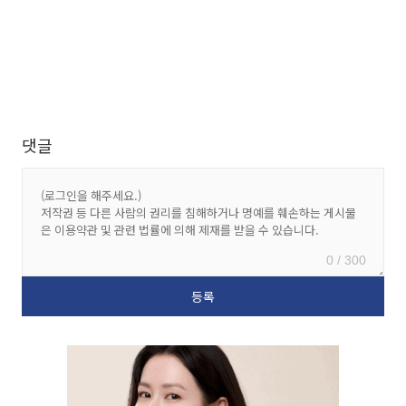
댓글
0 / 300