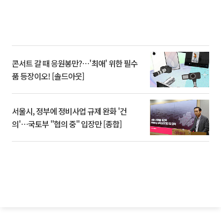
콘서트 갈 때 응원봉만?⋯'최애' 위한 필수
품 등장이오! [솔드아웃]
서울시, 정부에 정비사업 규제 완화 '건
의'⋯국토부 "협의 중" 입장만 [종합]