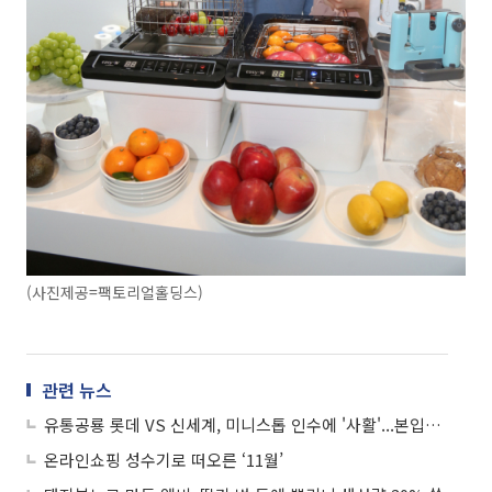
(사진제공=팩토리얼홀딩스)
관련 뉴스
유통공룡 롯데 VS 신세계, 미니스톱 인수에 '사활'...본입찰 참여
온라인쇼핑 성수기로 떠오른 ‘11월’