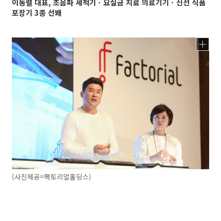
이동렬 대표, 초음파 세척기ㆍ요실금 치료 의료기기ㆍ신선 식품
포장기 3종 선봬
(사진제공=팩토리얼홀딩스)