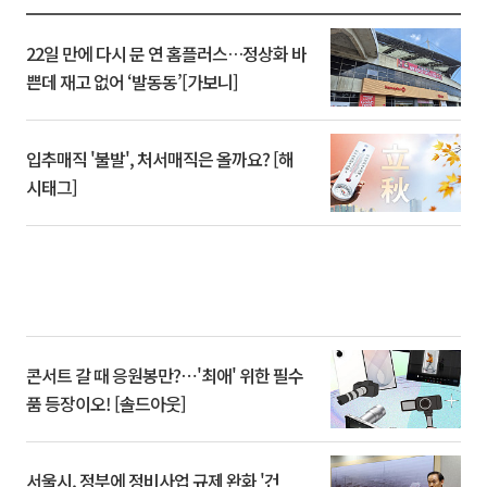
22일 만에 다시 문 연 홈플러스…정상화 바
쁜데 재고 없어 ‘발동동’[가보니]
입추매직 '불발', 처서매직은 올까요? [해
시태그]
콘서트 갈 때 응원봉만?⋯'최애' 위한 필수
품 등장이오! [솔드아웃]
서울시, 정부에 정비사업 규제 완화 '건