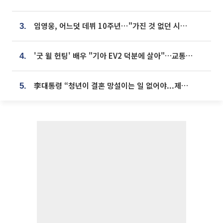
임영웅, 어느덧 데뷔 10주년⋯"가진 것 없던 시절, 내 앞엔 20명의 팬뿐"
3.
'굿 윌 헌팅' 배우 "기아 EV2 덕분에 살아"…교통사고 후 안전성 극찬
4.
李대통령 “청년이 결혼 망설이는 일 없어야...제도상 불이익 조사”
5.