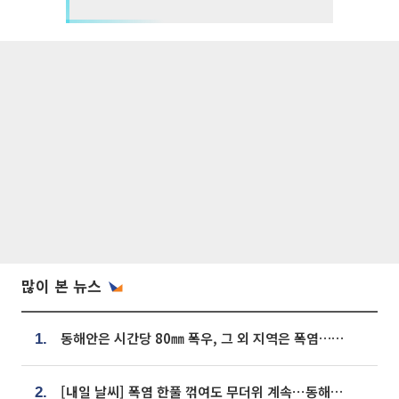
많이 본 뉴스
동해안은 시간당 80㎜ 폭우, 그 외 지역은 폭염…‘극과 극 날씨’
1.
[내일 날씨] 폭염 한풀 꺾여도 무더위 계속⋯동해안 이틀 연속 비
2.