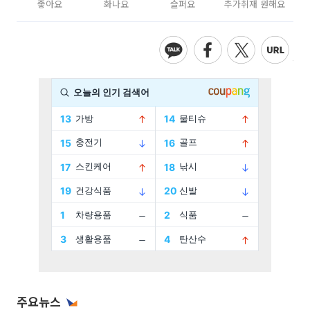
좋아요
화나요
슬퍼요
추가취재 원해요
주요뉴스