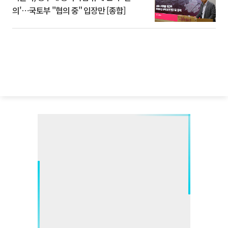
의'⋯국토부 "협의 중" 입장만 [종합]