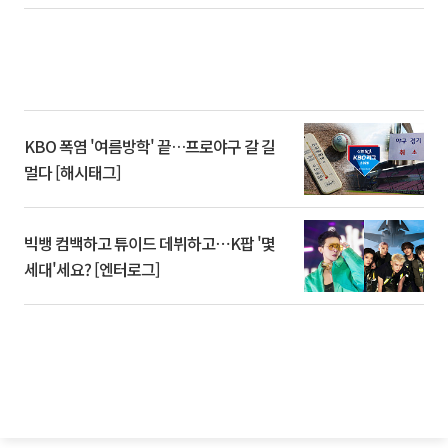
KBO 폭염 '여름방학' 끝…프로야구 갈 길
멀다 [해시태그]
빅뱅 컴백하고 튜이드 데뷔하고⋯K팝 '몇
세대'세요? [엔터로그]