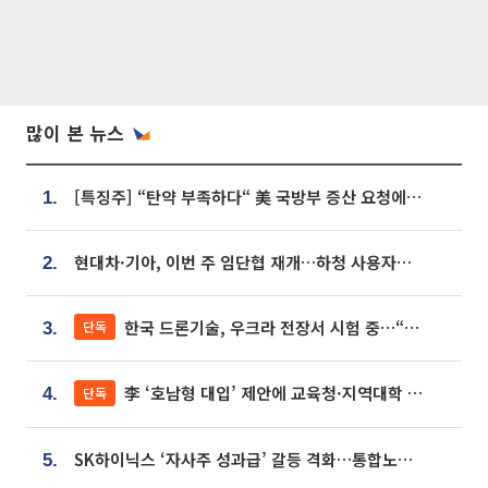
많이 본 뉴스
[특징주] “탄약 부족하다“ 美 국방부 증산 요청에⋯국내 방산주 급등세
1.
현대차·기아, 이번 주 임단협 재개…하청 사용자성 재심도 ‘변수’
2.
한국 드론기술, 우크라 전장서 시험 중…“스타트업 여러 곳 참여”
단독
3.
李 ‘호남형 대입’ 제안에 교육청·지역대학 서·논술형 입시 연계 '착수'
단독
4.
SK하이닉스 ‘자사주 성과급’ 갈등 격화…통합노조 출범 움직임
5.