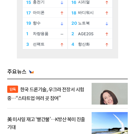
주요뉴스
한국 드론기술, 우크라 전장서 시험
단독
중…“스타트업 여러 곳 참여”
美 미사일 재고 ‘빨간불’…K방산 북미 진출
기대