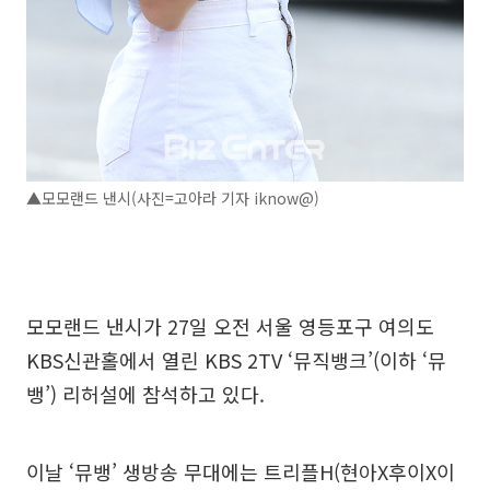
▲모모랜드 낸시(사진=고아라 기자 iknow@)
모모랜드 낸시가 27일 오전 서울 영등포구 여의도
KBS신관홀에서 열린 KBS 2TV ‘뮤직뱅크’(이하 ‘뮤
뱅’) 리허설에 참석하고 있다.
이날 ‘뮤뱅’ 생방송 무대에는 트리플H(현아X후이X이