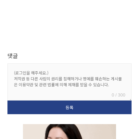
댓글
0 / 300