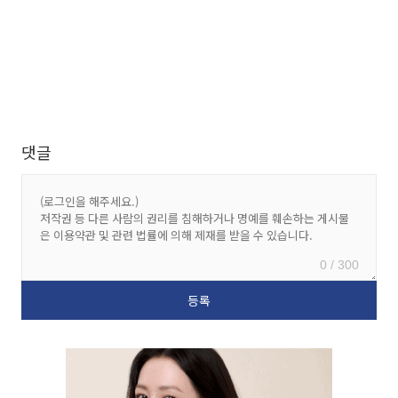
댓글
0 / 300