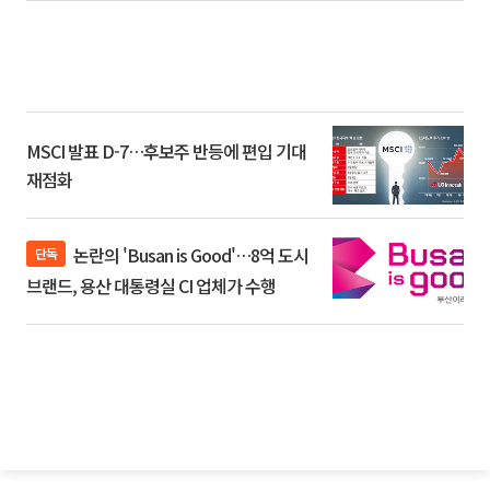
MSCI 발표 D-7…후보주 반등에 편입 기대
재점화
논란의 'Busan is Good'…8억 도시
단독
브랜드, 용산 대통령실 CI 업체가 수행