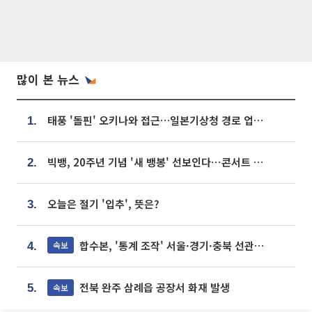
많이 본 뉴스
태풍 '돌핀' 오키나와 접근…일본기상청 경로 업데이트
1.
빅뱅, 20주년 기념 '새 뱅봉' 선보인다⋯콘서트 앞두고 팝업 개최
2.
오늘은 절기 '입추', 뜻은?
3.
합수본, '통계 조작' 서울·경기·충북 선관위 등 추가 압수수색
속보
4.
전북 완주 삼례읍 공장서 화재 발생
속보
5.