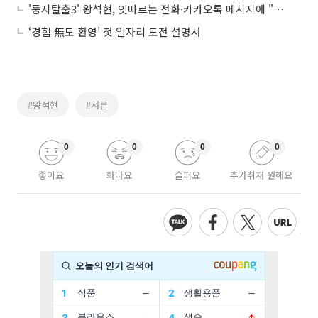
'둥지탈출3' 왕석현, 잇따르는 전화·카카오톡 메시지에 "이놈의 인기란~" 허세작렬!
‘경험 無도 환영’ 첫 일자리 도전 설명서
#왕석현
#서른
0
0
0
0
좋아요
화나요
슬퍼요
추가취재 원해요