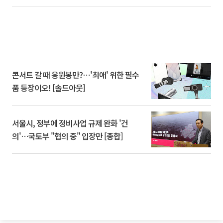
콘서트 갈 때 응원봉만?⋯'최애' 위한 필수
품 등장이오! [솔드아웃]
서울시, 정부에 정비사업 규제 완화 '건
의'⋯국토부 "협의 중" 입장만 [종합]