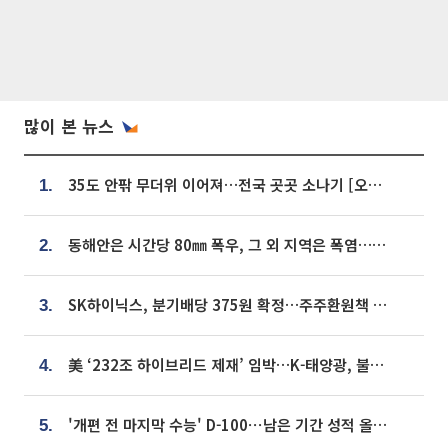
많이 본 뉴스
35도 안팎 무더위 이어져…전국 곳곳 소나기 [오늘 날씨]
1.
동해안은 시간당 80㎜ 폭우, 그 외 지역은 폭염…‘극과 극 날씨’
2.
SK하이닉스, 분기배당 375원 확정…주주환원책 9월로 앞당겨 발표
3.
美 ‘232조 하이브리드 제재’ 임박…K-태양광, 불확실성 털고 날개 다나
4.
'개편 전 마지막 수능' D-100⋯남은 기간 성적 올릴 전략은
5.