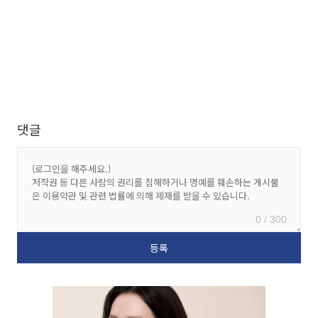
댓글
0 / 300