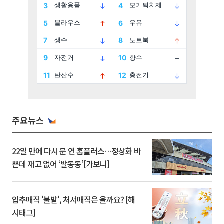
주요뉴스
22일 만에 다시 문 연 홈플러스…정상화 바
쁜데 재고 없어 ‘발동동’[가보니]
입추매직 '불발', 처서매직은 올까요? [해
시태그]