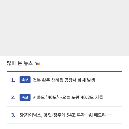
많이 본 뉴스
전북 완주 삼례읍 공장서 화재 발생
속보
1.
서울도 '40도'…오늘 노원 40.2도 기록
속보
2.
SK하이닉스, 용인·청주에 54조 투자…AI 메모리 생산기지 키운다
3.