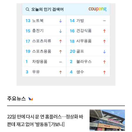
주요뉴스
22일 만에 다시 문 연 홈플러스…정상화 바
쁜데 재고 없어 ‘발동동’[가보니]