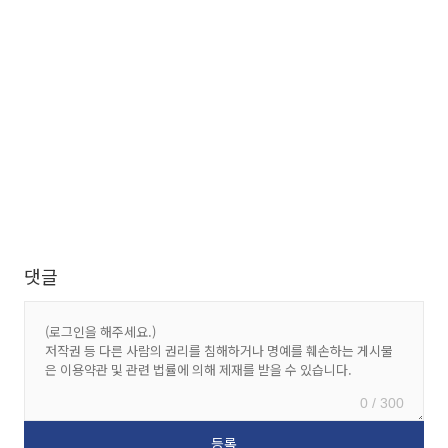
댓글
0 / 300