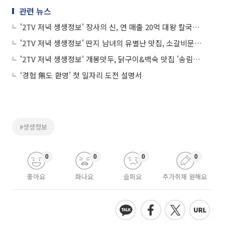
관련 뉴스
'2TV 저녁 생생정보' 장사의 신, 연 매출 20억 대왕 칼국수 맛집 '미애네'…위치는?
'2TV 저녁 생생정보' 딴지 남녀의 유별난 맛집, 소갈비문어김치전골 '장터'·통양다리꼬치 '왕경 양다리 양꼬치'…위치는?
'2TV 저녁 생생정보' 개봉맛두, 닭구이&백숙 맛집 '송림산장'·해물&치즈&간장 찜닭 맛집 '하회안동찜닭'…위치는?
‘경험 無도 환영’ 첫 일자리 도전 설명서
#생생정보
0
0
0
0
좋아요
화나요
슬퍼요
추가취재 원해요