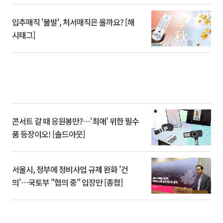
입추매직 '불발', 처서매직은 올까요? [해
시태그]
콘서트 갈 때 응원봉만?⋯'최애' 위한 필수
품 등장이오! [솔드아웃]
서울시, 정부에 정비사업 규제 완화 '건
의'⋯국토부 "협의 중" 입장만 [종합]