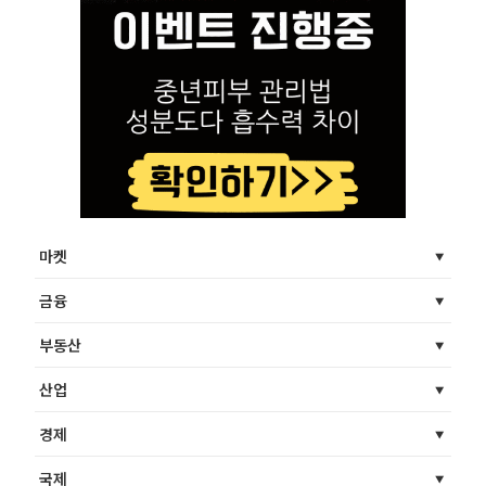
마켓
금융
부동산
산업
경제
국제