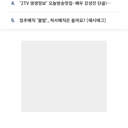
'2TV 생생정보' 오늘방송맛집- 배우 강성진 단골! 쌀국수ㆍ푸팟퐁 커리 맛집 '블○○○'
4.
입추매직 '불발', 처서매직은 올까요? [해시태그]
5.