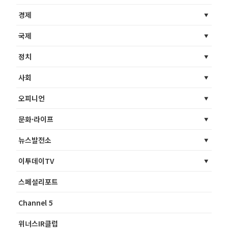
경제
국제
정치
사회
오피니언
문화·라이프
뉴스발전소
이투데이TV
스페셜리포트
Channel 5
위너스IR클럽