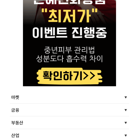
마켓
금융
부동산
산업