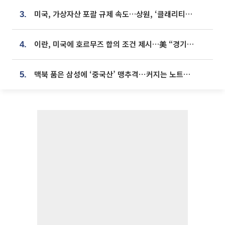
미국, 가상자산 포괄 규제 속도…상원, ‘클래리티법’ 9월 절차투표 추진
3.
이란, 미국에 호르무즈 합의 조건 제시…美 “경기 아직 안 끝나” [종합]
4.
맥북 품은 삼성에 ‘중국산’ 맹추격⋯커지는 노트북 OLED 시장
5.