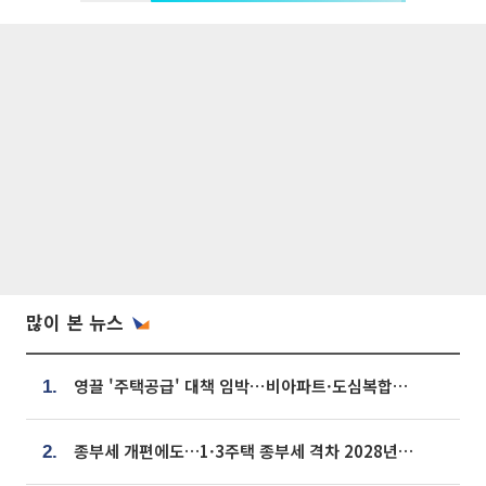
많이 본 뉴스
영끌 '주택공급' 대책 임박⋯비아파트·도심복합까지 총동원
1.
종부세 개편에도…1·3주택 종부세 격차 2028년부터 확대
2.