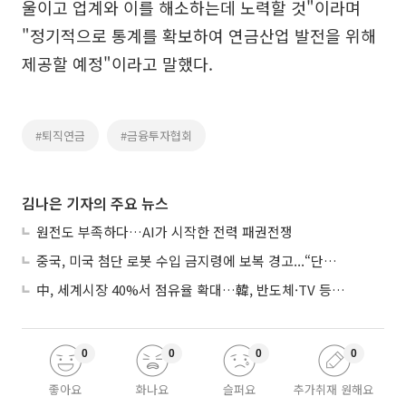
울이고 업계와 이를 해소하는데 노력할 것"이라며
"정기적으로 통계를 확보하여 연금산업 발전을 위해
제공할 예정"이라고 말했다.
#퇴직연금
#금융투자협회
김나은 기자의 주요 뉴스
원전도 부족하다…AI가 시작한 전력 패권전쟁
중국, 미국 첨단 로봇 수입 금지령에 보복 경고...“단호히 대응”
中, 세계시장 40%서 점유율 확대…韓, 반도체·TV 등 4개 품목 1위
0
0
0
0
좋아요
화나요
슬퍼요
추가취재 원해요