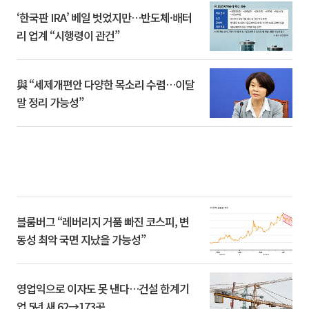
‘한국판 IRA’ 베일 벗었지만…반도체·배터
리 업계 “시행령이 관건”
與 “세제개편안 다양한 목소리 수렴…이달
말 정리 가능성”
블룸버그 “레버리지 거품 빠진 코스피, 변
동성 최악 국면 지났을 가능성”
영업익으로 이자도 못 낸다…건설 한계기
업 5년 새 62→173곳