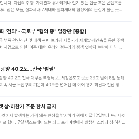
합니다. 자신의 취향, 가치관과 유사하거나 인기 있는 인물 혹은 콘텐츠를
'가 자리 잡은 오늘, 잘파세대(Z세대와 알파세대의 합성어)의 눈길이 쏠린 곳은
리는 공연장. 응원봉만큼이나 눈에 띄는 게 있습니다. 공연이 시작되기
 '건의'⋯국토부 "협의 중" 입장만 [종합]
급 부족 원인진단 및 대책 관련 브리핑 서울시가 재개발·재건축을 통한 주택
비사업으로 인한 '이주 대란' 우려와 정부와의 정책 엇박자 논란에 대해 정
실장은 2031년까지 31만 가구 착공 목표에 차질이 없다는 입장이나,
·광양 40.2도…전국 '펄펄'
·광양 40.2도 전국 대부분 폭염특보…체감온도도 곳곳 38도 넘어 8일 동해
지속 서울 노원구의 기온이 40도를 넘어선 데 이어 경기 하남과 전남 광양
. 전국 대부분 지역에 폭염특보가 내려진 가운데 곳곳에서 39~40도 안팎
켓 상·하한가 주문 한시 금지
마켓에서 발생하는 가격 왜곡 현상을 방지하기 위해 이달 12일부터 프리마켓
기로 했다. 7일 넥스트레이드는 최근 프리마켓에서 발생한 소량의 상·하한
, 주문 오류로 인한 가격 급등락을 최소화하기 위한 비상 대응방안을 발표