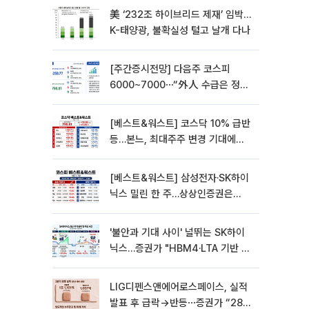
美 ‘232조 하이브리드 제재’ 임박…
K-태양광, 불확실성 털고 날개 다나
[주간증시전망] 다음주 코스피
6000~7000⋯“外人 수급은 정책
이 변수”
[베스트&워스트] 코스닥 10% 급반
등…본느, 최대주주 변경 기대에
270% 폭등
[베스트&워스트] 삼성전자·SK하이
닉스 밀린 한 주…상상인증권은
85% 급등
'불안과 기대 사이' 널뛰는 SK하이
닉스…증권가 "HBM4·LTA 기반 펀
터멘털 견고"
LIG디펜스앤에어로스페이스, 실적
발표 후 급락→반등⋯증권가 “28년