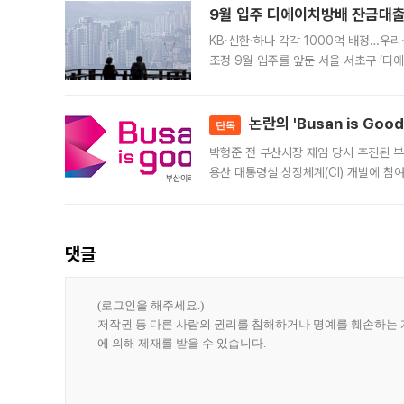
9월 입주 디에이치방배 잔금대출
KB·신한·하나 각각 1000억 배정…우
조정 9월 입주를 앞둔 서울 서초구 ‘디
은행과 NH농협은행도 대출 취급을 검토
민은행
논란의 'Busan is Go
단독
박형준 전 부산시장 재임 당시 추진된 부산
용산 대통령실 상징체계(CI) 개발에 참
도시브랜드 사업이 공개 이후 시민 공감
댓글