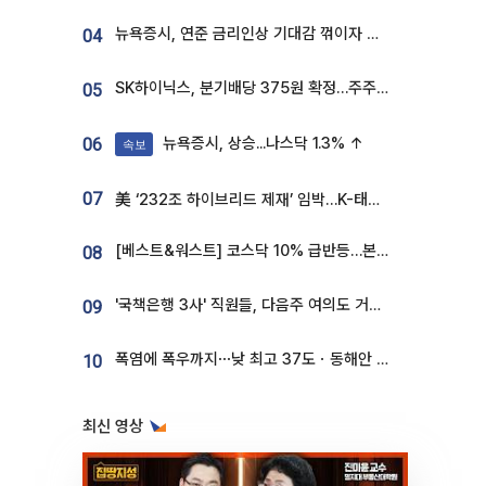
뉴욕증시, 연준 금리인상 기대감 꺾이자 상승...S&P500 사상 최고치 [종합]
04
SK하이닉스, 분기배당 375원 확정…주주환원책 9월로 앞당겨 발표
05
뉴욕증시, 상승...나스닥 1.3% ↑
06
속보
07
美 ‘232조 하이브리드 제재’ 임박…K-태양광, 불확실성 털고 날개 다나
[베스트&워스트] 코스닥 10% 급반등…본느, 최대주주 변경 기대에 270% 폭등
08
'국책은행 3사' 직원들, 다음주 여의도 거리 나서는 까닭은
09
폭염에 폭우까지⋯낮 최고 37도ㆍ동해안 강한 비 [날씨]
10
최신 영상