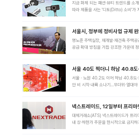
지금 화제 되는 패션·뷰티 트렌드를 소개
따라 제품을 사는 '디토(Ditto) 소비
어디일까요? 아이돌 콘서트 시작을 기다
서울시, 정부에 정비사업 규제 완화
명노준 주택실장, 재개발·재건축 주택공
공급 확대 방침을 거듭 강조한 가운데 정
면 반박하고 나섰다. 명노준 서울시 주택
서울 40도 찍더니 하남 40.8도
서울ㆍ노원 40.2도 이어 하남 40.8도
안 비 시작·내륙 소나기…무더위·열대야 
에서도 40도를 웃도는 기온이 관측됐다
의 극심한
넥스트레이드, 12일부터 프리마
대체거래소(ATS) 넥스트레이드가 프리
내 상·하한가 주문을 한시적으로 금지하
가 체결 사례와 관련해 설명자료를 내고