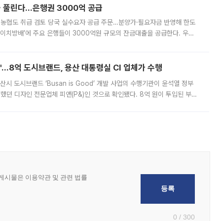
 풀린다…은행권 3000억 공급
리·농협도 취급 검토 당국 실수요자 공급 주문…분양가·필요자금 반영해 한도
에이치방배’에 주요 은행들이 3000억원 규모의 잔금대출을 공급한다. 우리
하고 있어 향후 공급 규모가 늘어날 전망이다. 7일 금융권에 따르면 KB국
od'…8억 도시브랜드, 용산 대통령실 CI 업체가 수행
시 도시브랜드 ‘Busan is Good’ 개발 사업의 수행기관이 윤석열 정부
여했던 디자인 전문업체 피앤(P&)인 것으로 확인됐다. 8억 원이 투입된 부산
 부족과 디자인 정체성 논란에 휩싸였던 만큼, 사업 선정 과정과 결과물에
0 / 300