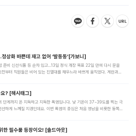
…정상화 바쁜데 재고 없어 ‘발동동’[가보니]
준비 신선식품 등 순차 입고…13일 정식 개장 목표 22일 만에 다시 문을
오전부터 직원들은 비어 있는 진열대를 채우느라 바쁘게 움직였다. 계란과
리를 잡기 시작했지만, 매장 곳곳엔 여전히 텅 빈 매대가 먼저 눈에 들어왔
까요? [해시태그]
’의 단계까지 온 지독하고 지독한 폭염입니다. 낮 기온이 37~39도를 찍는 극
 선선하게 느껴질 지경인데요. 이번 폭염의 중심은 처음 영남을 비롯한 동쪽
 북서풍이 산맥을 넘어 영남 쪽으로 내려오면서 뜨겁고 건조해졌는데요.
 위한 필수품 등장이오! [솔드아웃]