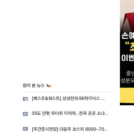
많이 본 뉴스
[베스트&워스트] 삼성전자·SK하이닉스 밀린 한 주…상상인증권은 85% 급등
01
35도 안팎 무더위 이어져…전국 곳곳 소나기 [오늘 날씨]
02
03
[주간증시전망] 다음주 코스피 6000~7000⋯“外人 수급은 정책이 변수”