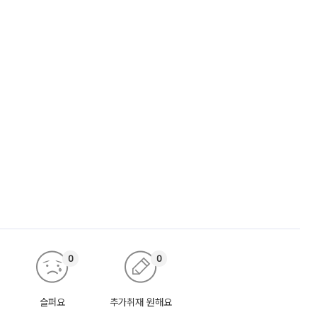
0
0
슬퍼요
추가취재 원해요