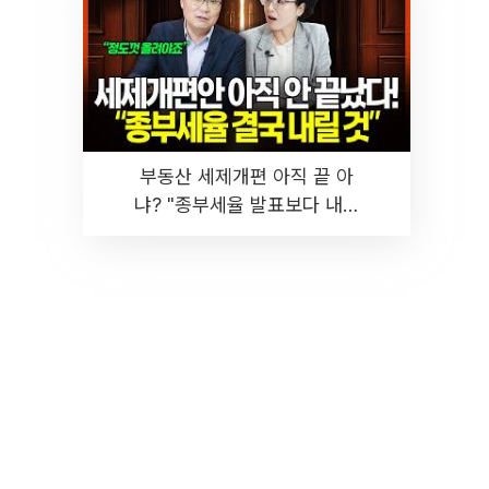
부동산 세제개편 아직 끝 아
냐? "종부세율 발표보다 내릴
것" 장기거주·양도세 전망 I 집
땅지성 I 김인만, 진미윤