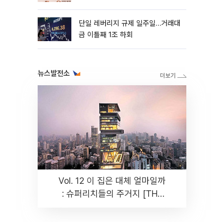
까지 튼튼”
단일 레버리지 규제 일주일…거래대
금 이틀째 1조 하회
뉴스발전소
Vol. 12 이 집은 대체 얼마일까
: 슈퍼리치들의 주거지 [THE
RARE]