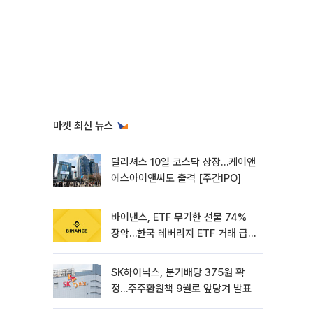
마켓 최신 뉴스
딜리셔스 10일 코스닥 상장…케이앤
에스아이앤씨도 출격 [주간IPO]
바이낸스, ETF 무기한 선물 74%
장악…한국 레버리지 ETF 거래 급
증 [e가상자산]
SK하이닉스, 분기배당 375원 확
정…주주환원책 9월로 앞당겨 발표