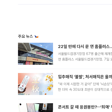
주요 뉴스
22일 만에 다시 문 연 홈플러스
서울월드컵경기장점 67명 출근해 재개점 
연 홈플러스 서울월드컵경기장점. 7일 
우유, 과일 같은 신선식품이 차근차근 자
입추매직 '불발', 처서매직은 올
“와 이제 시원한 거 같아” 단체 ‘뇌손상
한 더위 속 30도대 초반이 상대적으로
지역에 있었습니다. 7월 말에는 서풍과
콘서트 갈 때 응원봉만?⋯'최애'