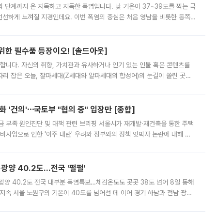
’의 단계까지 온 지독하고 지독한 폭염입니다. 낮 기온이 37~39도를 찍는 극
 선선하게 느껴질 지경인데요. 이번 폭염의 중심은 처음 영남을 비롯한 동쪽
 북서풍이 산맥을 넘어 영남 쪽으로 내려오면서 뜨겁고 건조해졌는데요.
 위한 필수품 등장이오! [솔드아웃]
합니다. 자신의 취향, 가치관과 유사하거나 인기 있는 인물 혹은 콘텐츠를
'가 자리 잡은 오늘, 잘파세대(Z세대와 알파세대의 합성어)의 눈길이 쏠린 곳은
리는 공연장. 응원봉만큼이나 눈에 띄는 게 있습니다. 공연이 시작되기
 '건의'⋯국토부 "협의 중" 입장만 [종합]
급 부족 원인진단 및 대책 관련 브리핑 서울시가 재개발·재건축을 통한 주택
비사업으로 인한 '이주 대란' 우려와 정부와의 정책 엇박자 논란에 대해 정
실장은 2031년까지 31만 가구 착공 목표에 차질이 없다는 입장이나,
·광양 40.2도…전국 '펄펄'
·광양 40.2도 전국 대부분 폭염특보…체감온도도 곳곳 38도 넘어 8일 동해
지속 서울 노원구의 기온이 40도를 넘어선 데 이어 경기 하남과 전남 광양
. 전국 대부분 지역에 폭염특보가 내려진 가운데 곳곳에서 39~40도 안팎