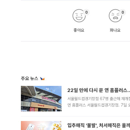
0
0
좋아요
화나요
주요 뉴스
22일 만에 다시 문 연 홈플러스
서울월드컵경기장점 67명 출근해 재개점 
연 홈플러스 서울월드컵경기장점. 7일 
우유, 과일 같은 신선식품이 차근차근 자
입추매직 '불발', 처서매직은 올