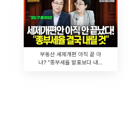
부동산 세제개편 아직 끝 아
냐? "종부세율 발표보다 내릴
것" 장기거주·양도세 전망 I 집
땅지성 I 김인만, 진미윤