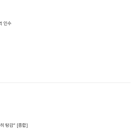
0억 인수
 탕감” [종합]