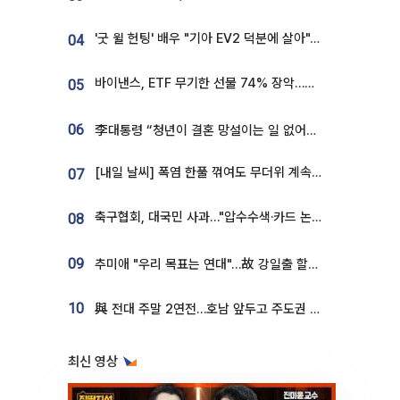
'굿 윌 헌팅' 배우 "기아 EV2 덕분에 살아"…교통사고 후 안전성 극찬
04
바이낸스, ETF 무기한 선물 74% 장악…한국 레버리지 ETF 거래 급증 [e가상자산]
05
06
李대통령 “청년이 결혼 망설이는 일 없어야...제도상 불이익 조사”
[내일 날씨] 폭염 한풀 꺾여도 무더위 계속⋯동해안 이틀 연속 비
07
축구협회, 대국민 사과…"압수수색·카드 논란 사죄, 강도 높은 쇄신"
08
09
추미애 "우리 목표는 연대"…故 강일출 할머니 흉상 제막
10
與 전대 주말 2연전…호남 앞두고 주도권 다툼
최신 영상