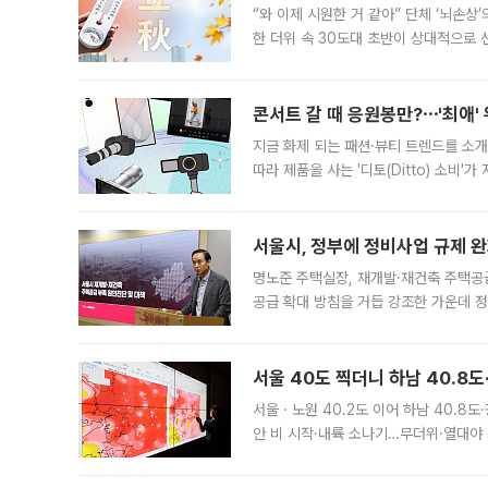
“와 이제 시원한 거 같아” 단체 ‘뇌손상
한 더위 속 30도대 초반이 상대적으로
지역에 있었습니다. 7월 말에는 서풍과
콘서트 갈 때 응원봉만?⋯'최애'
지금 화제 되는 패션·뷰티 트렌드를 소개
따라 제품을 사는 '디토(Ditto) 소비
어디일까요? 아이돌 콘서트 시작을 기다
서울시, 정부에 정비사업 규제 완화
명노준 주택실장, 재개발·재건축 주택공
공급 확대 방침을 거듭 강조한 가운데 정
면 반박하고 나섰다. 명노준 서울시 주택
서울 40도 찍더니 하남 40.8도
서울ㆍ노원 40.2도 이어 하남 40.8도
안 비 시작·내륙 소나기…무더위·열대야 
에서도 40도를 웃도는 기온이 관측됐다
의 극심한