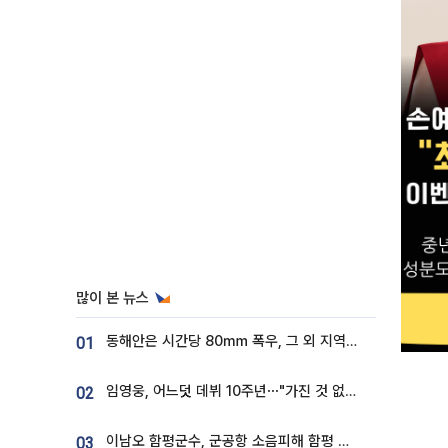
많이 본 뉴스
동해안은 시간당 80㎜ 폭우, 그 외 지역은 폭염…‘극과 극 날씨’
01
임영웅, 어느덧 데뷔 10주년⋯"가진 것 없던 시절, 내 앞엔 20명의 팬뿐"
02
이남오 함평군수, 군공항 소음피해 함평 보상 요구
03