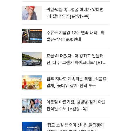
모빌리티]
귀밑·턱밑 혹…얼굴 마비가 있다면
‘이 질병’ 의심[e건강~쏙]
주유소 기름값 12주 연속 내려…휘
발유·경유 1800원대
효율·AI 더했다…더 강하고 알뜰해
진 ‘더 뉴 그랜저 하이브리드’ [ET의
모빌리티]
입추 지나도 계속되는 폭염…식음료
업계, ‘늦더위 잡기’ 전력 투구
여름철 마른기침, 냉방병‧감기 아닌
천식일 수도 [e건강~쏙]
‘집도 코칭 받으며 산다’…월급쟁이