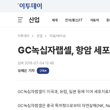
산업
재계
전자/통신/IT
자동차
중
이투데이
산업
의료/바이오
GC녹십자랩셀, 항암 세포
입력 2018-07-04 12:48
유혜은 기자
구독
GC녹십자랩셀이 미국과, 유럽, 일본 등에 이어 세포치료
GC녹십자랩셀은 중국 특허청으로부터 자연살해(NK, Natur