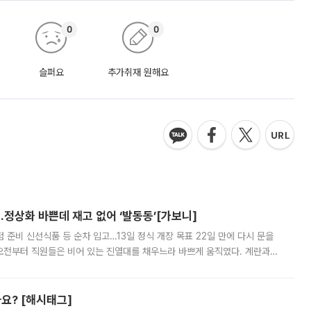
0
0
슬퍼요
추가취재 원해요
…정상화 바쁜데 재고 없어 ‘발동동’[가보니]
준비 신선식품 등 순차 입고…13일 정식 개장 목표 22일 만에 다시 문을
오전부터 직원들은 비어 있는 진열대를 채우느라 바쁘게 움직였다. 계란과
리를 잡기 시작했지만, 매장 곳곳엔 여전히 텅 빈 매대가 먼저 눈에 들어왔
까요? [해시태그]