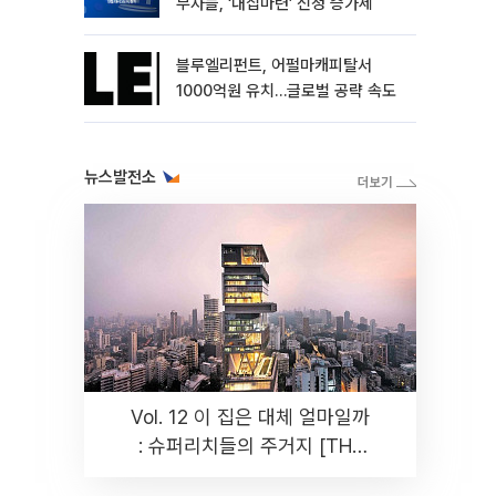
부자들, ‘내집마련’ 신청 증가세
블루엘리펀트, 어펄마캐피탈서
1000억원 유치…글로벌 공략 속도
뉴스발전소
Vol. 12 이 집은 대체 얼마일까
: 슈퍼리치들의 주거지 [THE
RARE]