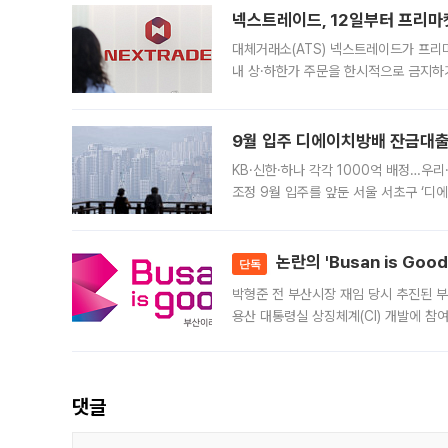
넥스트레이드, 12일부터 프리마
대체거래소(ATS) 넥스트레이드가 프리
내 상·하한가 주문을 한시적으로 금지하
가 체결 사례와 관련해 설명자료를 내고
9월 입주 디에이치방배 잔금대출
KB·신한·하나 각각 1000억 배정…우
조정 9월 입주를 앞둔 서울 서초구 ‘디
은행과 NH농협은행도 대출 취급을 검토
민은행
논란의 'Busan is Go
단독
박형준 전 부산시장 재임 당시 추진된 부산
용산 대통령실 상징체계(CI) 개발에 참
도시브랜드 사업이 공개 이후 시민 공감
댓글