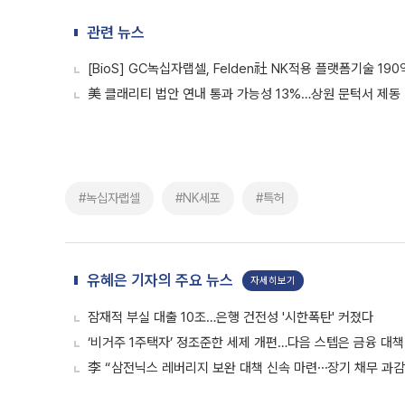
관련 뉴스
[BioS] GC녹십자랩셀, Felden社 NK적용 플랫폼기술 19
美 클래리티 법안 연내 통과 가능성 13%…상원 문턱서 제동
#녹십자랩셀
#NK세포
#특허
유혜은 기자의 주요 뉴스
자세히보기
잠재적 부실 대출 10조…은행 건전성 '시한폭탄' 커졌다
‘비거주 1주택자’ 정조준한 세제 개편…다음 스텝은 금융 대책
李 “삼전닉스 레버리지 보완 대책 신속 마련⋯장기 채무 과감히