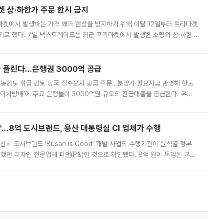
켓 상·하한가 주문 한시 금지
마켓에서 발생하는 가격 왜곡 현상을 방지하기 위해 이달 12일부터 프리마켓
기로 했다. 7일 넥스트레이드는 최근 프리마켓에서 발생한 소량의 상·하한
, 주문 오류로 인한 가격 급등락을 최소화하기 위한 비상 대응방안을 발표
 풀린다…은행권 3000억 공급
리·농협도 취급 검토 당국 실수요자 공급 주문…분양가·필요자금 반영해 한도
에이치방배’에 주요 은행들이 3000억원 규모의 잔금대출을 공급한다. 우리
하고 있어 향후 공급 규모가 늘어날 전망이다. 7일 금융권에 따르면 KB국
od'…8억 도시브랜드, 용산 대통령실 CI 업체가 수행
시 도시브랜드 ‘Busan is Good’ 개발 사업의 수행기관이 윤석열 정부
여했던 디자인 전문업체 피앤(P&)인 것으로 확인됐다. 8억 원이 투입된 부산
 부족과 디자인 정체성 논란에 휩싸였던 만큼, 사업 선정 과정과 결과물에