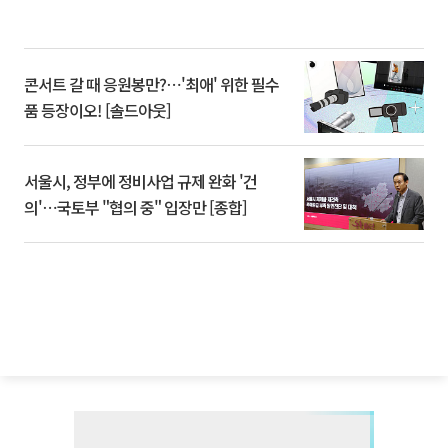
콘서트 갈 때 응원봉만?⋯'최애' 위한 필수
품 등장이오! [솔드아웃]
서울시, 정부에 정비사업 규제 완화 '건
의'⋯국토부 "협의 중" 입장만 [종합]