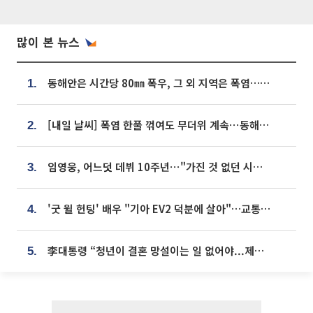
많이 본 뉴스
동해안은 시간당 80㎜ 폭우, 그 외 지역은 폭염…‘극과 극 날씨’
1.
[내일 날씨] 폭염 한풀 꺾여도 무더위 계속⋯동해안 이틀 연속 비
2.
임영웅, 어느덧 데뷔 10주년⋯"가진 것 없던 시절, 내 앞엔 20명의 팬뿐"
3.
'굿 윌 헌팅' 배우 "기아 EV2 덕분에 살아"…교통사고 후 안전성 극찬
4.
李대통령 “청년이 결혼 망설이는 일 없어야...제도상 불이익 조사”
5.