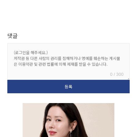
댓글
0 / 300