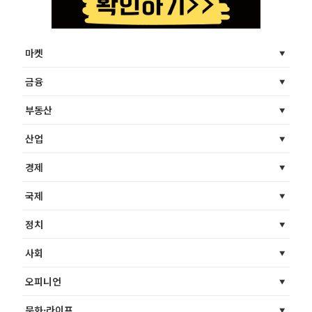
마켓
금융
부동산
산업
경제
국제
정치
사회
오피니언
문화·라이프