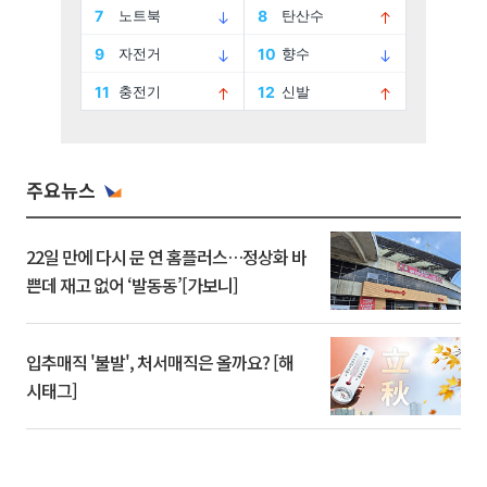
주요뉴스
22일 만에 다시 문 연 홈플러스…정상화 바
쁜데 재고 없어 ‘발동동’[가보니]
입추매직 '불발', 처서매직은 올까요? [해
시태그]