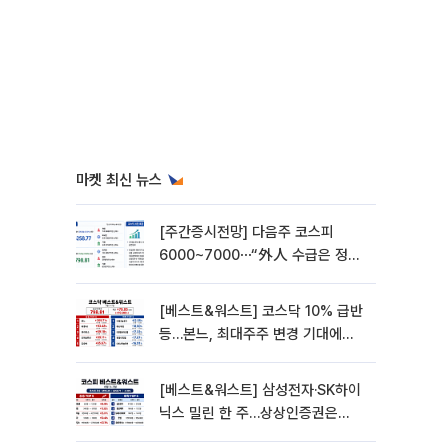
마켓 최신 뉴스
[주간증시전망] 다음주 코스피
6000~7000⋯“外人 수급은 정책
이 변수”
[베스트&워스트] 코스닥 10% 급반
등…본느, 최대주주 변경 기대에
270% 폭등
[베스트&워스트] 삼성전자·SK하이
닉스 밀린 한 주…상상인증권은
85% 급등