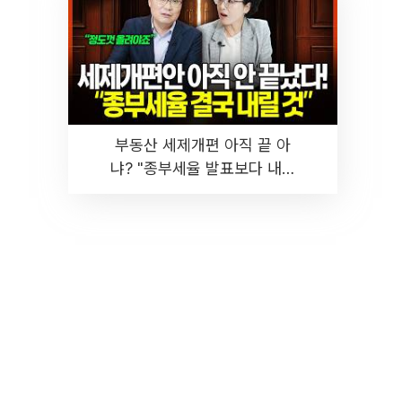
부동산 세제개편 아직 끝 아
냐? "종부세율 발표보다 내릴
것" 장기거주·양도세 전망 I 집
땅지성 I 김인만, 진미윤