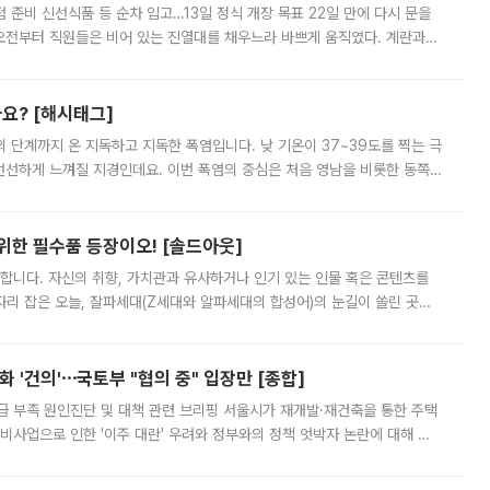
준비 신선식품 등 순차 입고…13일 정식 개장 목표 22일 만에 다시 문을
오전부터 직원들은 비어 있는 진열대를 채우느라 바쁘게 움직였다. 계란과
리를 잡기 시작했지만, 매장 곳곳엔 여전히 텅 빈 매대가 먼저 눈에 들어왔
까요? [해시태그]
’의 단계까지 온 지독하고 지독한 폭염입니다. 낮 기온이 37~39도를 찍는 극
 선선하게 느껴질 지경인데요. 이번 폭염의 중심은 처음 영남을 비롯한 동쪽
 북서풍이 산맥을 넘어 영남 쪽으로 내려오면서 뜨겁고 건조해졌는데요.
 위한 필수품 등장이오! [솔드아웃]
합니다. 자신의 취향, 가치관과 유사하거나 인기 있는 인물 혹은 콘텐츠를
'가 자리 잡은 오늘, 잘파세대(Z세대와 알파세대의 합성어)의 눈길이 쏠린 곳은
리는 공연장. 응원봉만큼이나 눈에 띄는 게 있습니다. 공연이 시작되기
 '건의'⋯국토부 "협의 중" 입장만 [종합]
급 부족 원인진단 및 대책 관련 브리핑 서울시가 재개발·재건축을 통한 주택
비사업으로 인한 '이주 대란' 우려와 정부와의 정책 엇박자 논란에 대해 정
실장은 2031년까지 31만 가구 착공 목표에 차질이 없다는 입장이나,