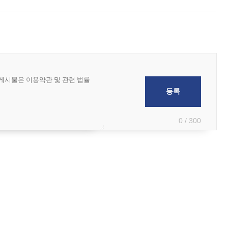
 부족과 디자인 정체성 논란에 휩싸였던 만큼, 사업 선정 과정과 결과물에
0 / 300