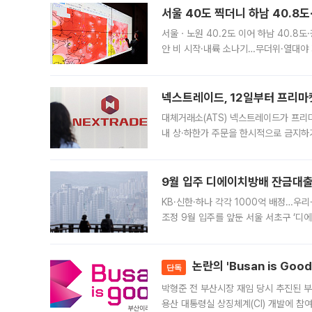
서울 40도 찍더니 하남 40.8도
서울ㆍ노원 40.2도 이어 하남 40.8도
안 비 시작·내륙 소나기…무더위·열대야 
에서도 40도를 웃도는 기온이 관측됐다
의 극심한
넥스트레이드, 12일부터 프리마
대체거래소(ATS) 넥스트레이드가 프리
내 상·하한가 주문을 한시적으로 금지하
가 체결 사례와 관련해 설명자료를 내고
9월 입주 디에이치방배 잔금대출
KB·신한·하나 각각 1000억 배정…우
조정 9월 입주를 앞둔 서울 서초구 ‘디
은행과 NH농협은행도 대출 취급을 검토
민은행
논란의 'Busan is Go
단독
박형준 전 부산시장 재임 당시 추진된 부산
용산 대통령실 상징체계(CI) 개발에 참