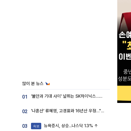
많이 본 뉴스
'불안과 기대 사이' 널뛰는 SK하이닉스…증권가 "HBM4·LTA 기반 펀터멘털 견고"
01
'나혼산' 류혜영, 고경표와 16년산 우정…"자취방서 부모님과 마주쳐"
02
뉴욕증시, 상승...나스닥 1.3% ↑
03
속보