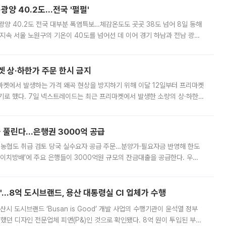
·광양 40.2도…전국 '펄펄'
·광양 40.2도 전국 대부분 폭염특보…체감온도도 곳곳 38도 넘어 8일 동해
지속 서울 노원구의 기온이 40도를 넘어선 데 이어 경기 하남과 전남 광양
. 전국 대부분 지역에 폭염특보가 내려진 가운데 곳곳에서 39~40도 안팎
켓 상·하한가 주문 한시 금지
마켓에서 발생하는 가격 왜곡 현상을 방지하기 위해 이달 12일부터 프리마켓
기로 했다. 7일 넥스트레이드는 최근 프리마켓에서 발생한 소량의 상·하한
, 주문 오류로 인한 가격 급등락을 최소화하기 위한 비상 대응방안을 발표
 풀린다…은행권 3000억 공급
리·농협도 취급 검토 당국 실수요자 공급 주문…분양가·필요자금 반영해 한도
에이치방배’에 주요 은행들이 3000억원 규모의 잔금대출을 공급한다. 우리
하고 있어 향후 공급 규모가 늘어날 전망이다. 7일 금융권에 따르면 KB국
od'…8억 도시브랜드, 용산 대통령실 CI 업체가 수행
시 도시브랜드 ‘Busan is Good’ 개발 사업의 수행기관이 윤석열 정부
여했던 디자인 전문업체 피앤(P&)인 것으로 확인됐다. 8억 원이 투입된 부산