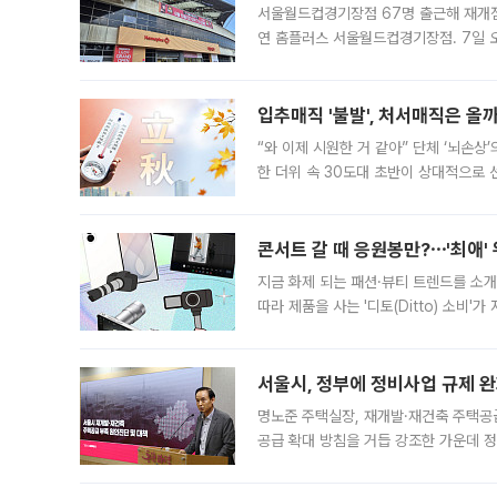
서울월드컵경기장점 67명 출근해 재개점 
연 홈플러스 서울월드컵경기장점. 7일 
우유, 과일 같은 신선식품이 차근차근 자
입추매직 '불발', 처서매직은 올
“와 이제 시원한 거 같아” 단체 ‘뇌손상
한 더위 속 30도대 초반이 상대적으로
지역에 있었습니다. 7월 말에는 서풍과
콘서트 갈 때 응원봉만?⋯'최애'
지금 화제 되는 패션·뷰티 트렌드를 소개
따라 제품을 사는 '디토(Ditto) 소비
어디일까요? 아이돌 콘서트 시작을 기다
서울시, 정부에 정비사업 규제 완화
명노준 주택실장, 재개발·재건축 주택공
공급 확대 방침을 거듭 강조한 가운데 정
면 반박하고 나섰다. 명노준 서울시 주택