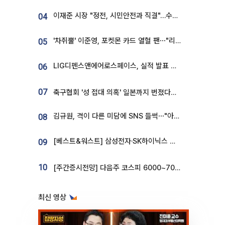
이재준 시장 "정전, 시민안전과 직결"…수원시 비상대응체계 가동
04
'차쥐뿔' 이준영, 포켓몬 카드 열혈 팬⋯"리셀러 처단할 것"
05
LIG디펜스앤에어로스페이스, 실적 발표 후 급락→반등⋯증권가 “28년까지 튼튼”
06
07
축구협회 '성 접대 의혹' 일본까지 번졌다…日 심판 실명 공개
김규원, 격이 다른 미담에 SNS 들썩⋯"아이 속옷 빨고 졸업식도 참석"
08
[베스트&워스트] 삼성전자·SK하이닉스 밀린 한 주…상상인증권은 85% 급등
09
10
[주간증시전망] 다음주 코스피 6000~7000⋯“外人 수급은 정책이 변수”
최신 영상