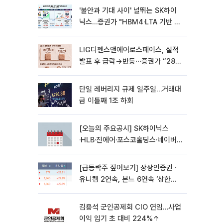
'불안과 기대 사이' 널뛰는 SK하이
닉스…증권가 "HBM4·LTA 기반 펀
터멘털 견고"
LIG디펜스앤에어로스페이스, 실적
발표 후 급락→반등⋯증권가 “28년
까지 튼튼”
단일 레버리지 규제 일주일…거래대
금 이틀째 1조 하회
[오늘의 주요공시] SK하이닉스
·HLB·진에어·포스코홀딩스·네이버·
대우건설 등
[급등락주 짚어보기] 상상인증권ㆍ
유니켐 2연속, 본느 6연속 ‘상한
가’⋯M&A 훈풍 분 증시
김용석 군인공제회 CIO 연임…사업
이익 임기 초 대비 224%↑