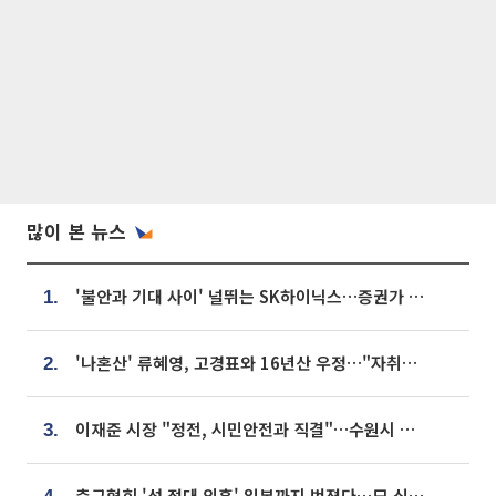
많이 본 뉴스
'불안과 기대 사이' 널뛰는 SK하이닉스…증권가 "HBM4·LTA 기반 펀터멘털 견고"
1.
'나혼산' 류혜영, 고경표와 16년산 우정…"자취방서 부모님과 마주쳐"
2.
이재준 시장 "정전, 시민안전과 직결"…수원시 비상대응체계 가동
3.
축구협회 '성 접대 의혹' 일본까지 번졌다…日 심판 실명 공개