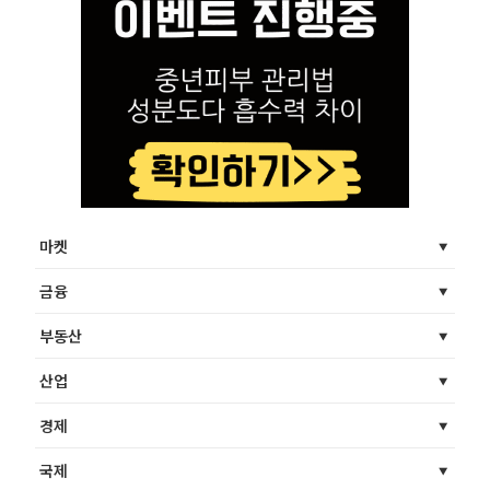
마켓
금융
부동산
산업
경제
국제