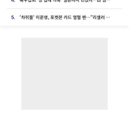
4.
'차쥐뿔' 이준영, 포켓몬 카드 열혈 팬⋯"리셀러 처단할 것"
5.