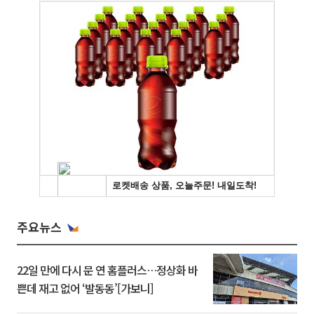
주요뉴스
22일 만에 다시 문 연 홈플러스…정상화 바
쁜데 재고 없어 ‘발동동’[가보니]