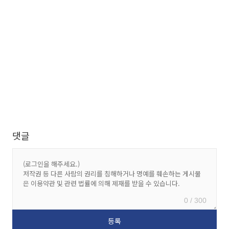
댓글
0 / 300