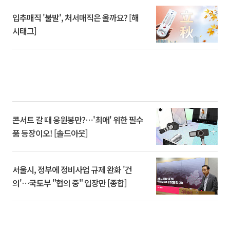
입추매직 '불발', 처서매직은 올까요? [해
시태그]
콘서트 갈 때 응원봉만?⋯'최애' 위한 필수
품 등장이오! [솔드아웃]
서울시, 정부에 정비사업 규제 완화 '건
의'⋯국토부 "협의 중" 입장만 [종합]