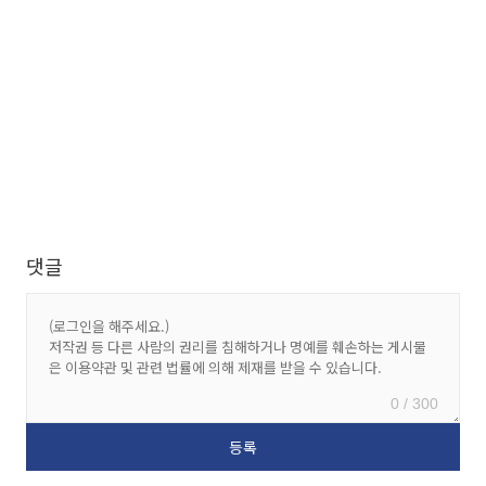
댓글
0 / 300