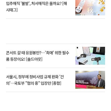
입추매직 '불발', 처서매직은 올까요? [해
시태그]
콘서트 갈 때 응원봉만?⋯'최애' 위한 필수
품 등장이오! [솔드아웃]
서울시, 정부에 정비사업 규제 완화 '건
의'⋯국토부 "협의 중" 입장만 [종합]