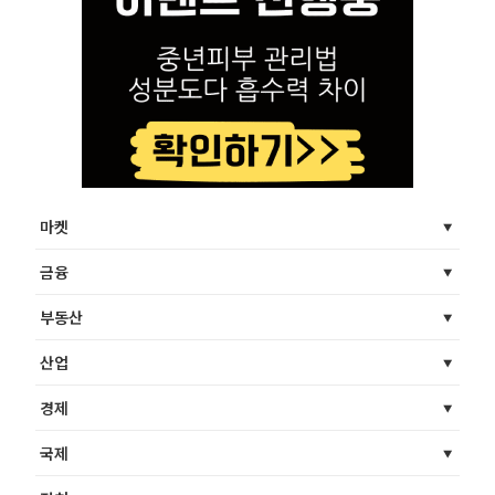
마켓
금융
부동산
산업
경제
국제