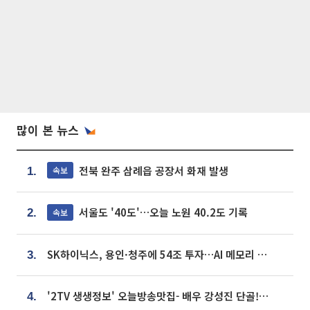
많이 본 뉴스
전북 완주 삼례읍 공장서 화재 발생
속보
1.
서울도 '40도'…오늘 노원 40.2도 기록
속보
2.
SK하이닉스, 용인·청주에 54조 투자…AI 메모리 생산기지 키운다
3.
'2TV 생생정보' 오늘방송맛집- 배우 강성진 단골! 쌀국수ㆍ푸팟퐁 커리 맛집 '블○○○'
4.