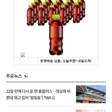
주요뉴스
22일 만에 다시 문 연 홈플러스…정상화 바
쁜데 재고 없어 ‘발동동’[가보니]