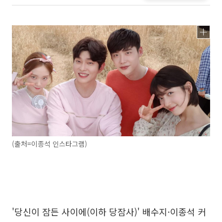
(출처=이종석 인스타그램)
'당신이 잠든 사이에(이하 당잠사)' 배수지·이종석 커