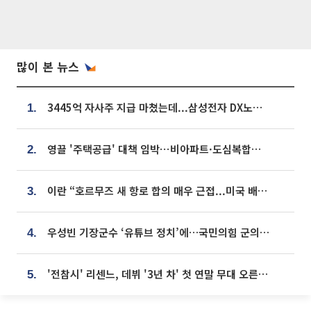
많이 본 뉴스
3445억 자사주 지급 마쳤는데...삼성전자 DX노조, 뒤늦은 '떼쓰기 집회'
1.
영끌 '주택공급' 대책 임박⋯비아파트·도심복합까지 총동원
2.
이란 “호르무즈 새 항로 합의 매우 근접...미국 배상 먼저”
3.
우성빈 기장군수 ‘유튜브 정치’에…국민의힘 군의원들 집단 반발
4.
'전참시' 리센느, 데뷔 '3년 차' 첫 연말 무대 오른다⋯"그동안 섭외 안 와"
5.