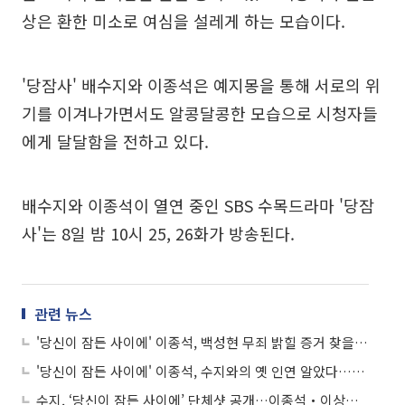
상은 환한 미소로 여심을 설레게 하는 모습이다.
'당잠사' 배수지와 이종석은 예지몽을 통해 서로의 위
기를 이겨나가면서도 알콩달콩한 모습으로 시청자들
에게 달달함을 전하고 있다.
배수지와 이종석이 열연 중인 SBS 수목드라마 '당잠
사'는 8일 밤 10시 25, 26화가 방송된다.
관련 뉴스
'당신이 잠든 사이에' 이종석, 백성현 무죄 밝힐 증거 찾을까?…김원해와 열일 중!
'당신이 잠든 사이에' 이종석, 수지와의 옛 인연 알았다…하지만 총 맞은 이종석?
수지, ‘당신이 잠든 사이에’ 단체샷 공개…이종석‧이상엽까지 ‘훈훈’