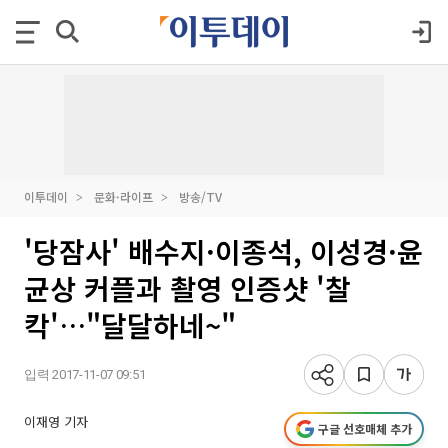
이투데이
문화·라이프
방송/TV
'당잠사' 배수지·이종석, 이성경·윤
균상 커플과 촬영 인증샷 '찰
칵'…"달달하네~"
입력 2017-11-07 09:51
이재영 기자
구글 선호매체 추가