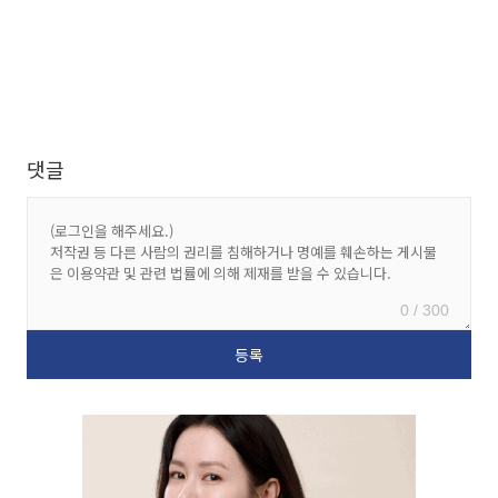
댓글
0 / 300