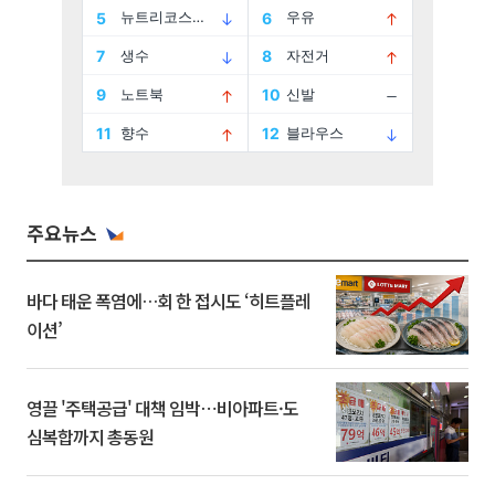
주요뉴스
바다 태운 폭염에…회 한 접시도 ‘히트플레
이션’
영끌 '주택공급' 대책 임박⋯비아파트·도
심복합까지 총동원