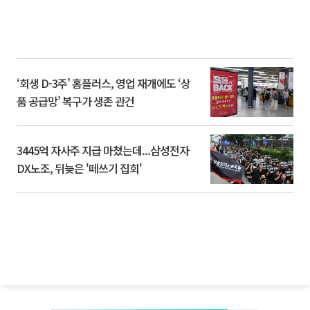
‘회생 D-3주’ 홈플러스, 영업 재개에도 ‘상
품 공급망’ 복구가 생존 관건
3445억 자사주 지급 마쳤는데...삼성전자
DX노조, 뒤늦은 '떼쓰기 집회'