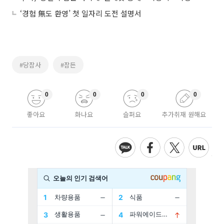
‘경험 無도 환영’ 첫 일자리 도전 설명서
#당잠사
#잠든
0
0
0
0
좋아요
화나요
슬퍼요
추가취재 원해요