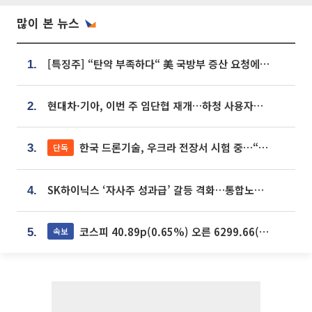
많이 본 뉴스
[특징주] “탄약 부족하다“ 美 국방부 증산 요청에⋯국내 방산주 급등세
1.
현대차·기아, 이번 주 임단협 재개…하청 사용자성 재심도 ‘변수’
2.
한국 드론기술, 우크라 전장서 시험 중…“스타트업 여러 곳 참여”
단독
3.
SK하이닉스 ‘자사주 성과급’ 갈등 격화…통합노조 출범 움직임
4.
코스피 40.89p(0.65%) 오른 6299.66(마감)
속보
5.