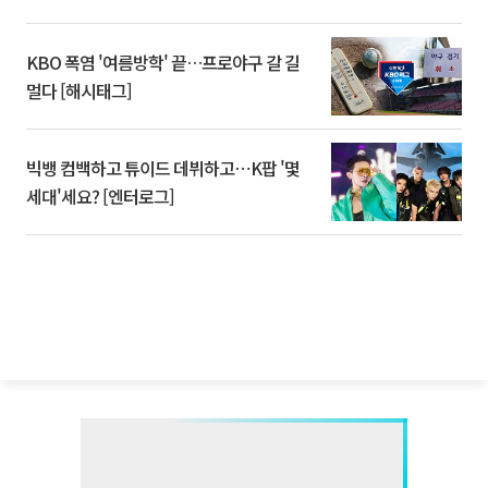
KBO 폭염 '여름방학' 끝…프로야구 갈 길
멀다 [해시태그]
빅뱅 컴백하고 튜이드 데뷔하고⋯K팝 '몇
세대'세요? [엔터로그]