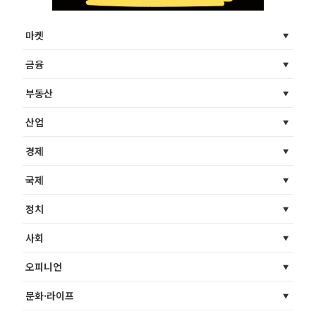
마켓
금융
부동산
산업
경제
국제
정치
사회
오피니언
문화·라이프