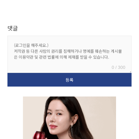
댓글
0 / 300