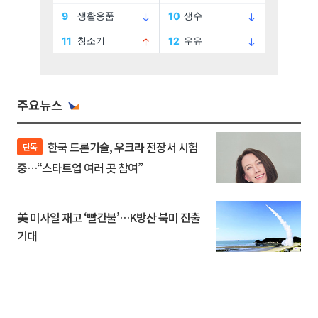
주요뉴스
한국 드론기술, 우크라 전장서 시험
단독
중…“스타트업 여러 곳 참여”
美 미사일 재고 ‘빨간불’…K방산 북미 진출
기대