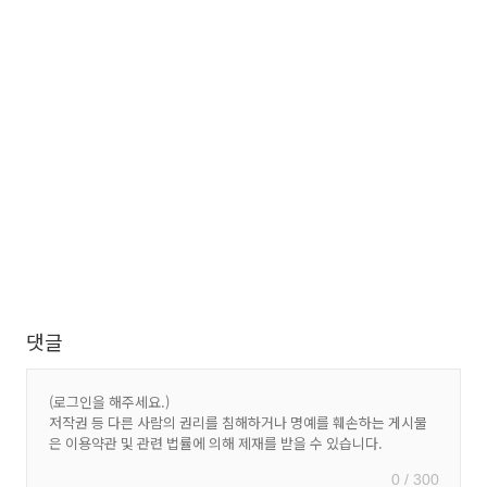
댓글
0 / 300