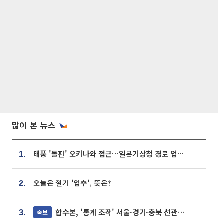
많이 본 뉴스
태풍 '돌핀' 오키나와 접근…일본기상청 경로 업데이트
1.
오늘은 절기 '입추', 뜻은?
2.
합수본, '통계 조작' 서울·경기·충북 선관위 등 추가 압수수색
속보
3.