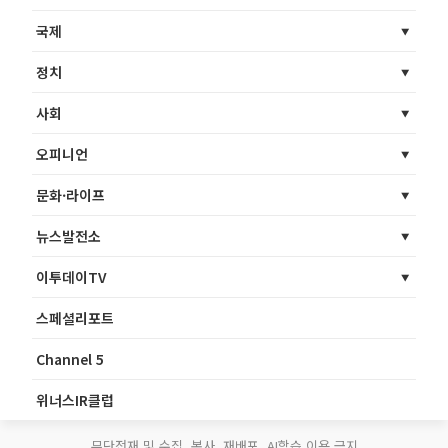
국제
정치
사회
오피니언
문화·라이프
뉴스발전소
이투데이TV
스페셜리포트
Channel 5
위너스IR클럽
무단전재 및 수집, 복사, 재배포, AI학습 이용 금지