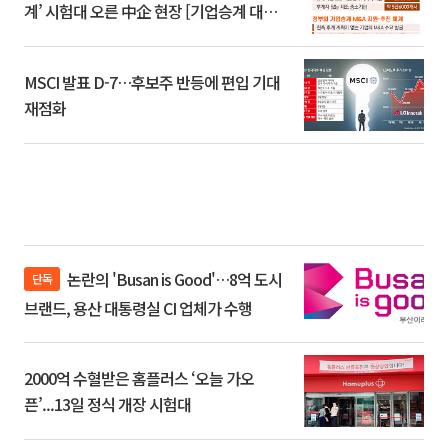
계’ 시험대 오른 中企 현장 [기업승계 대전
환]
MSCI 발표 D-7…후보주 반등에 편입 기대
재점화
논란의 'Busan is Good'…8억 도시
단독
브랜드, 용산 대통령실 CI 업체가 수행
2000억 수혈받은 홈플러스 ‘오늘 가오
픈’...13일 정식 개장 시험대