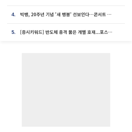
빅뱅, 20주년 기념 '새 뱅봉' 선보인다⋯콘서트 앞두고 팝업 개최
4.
[증시키워드] 반도체 충격 뚫은 개별 호재...포스코퓨처엠·에코프로·한화솔루션 '눈길'
5.