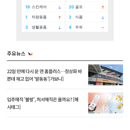
주요뉴스
22일 만에 다시 문 연 홈플러스…정상화 바
쁜데 재고 없어 ‘발동동’[가보니]
입추매직 '불발', 처서매직은 올까요? [해
시태그]