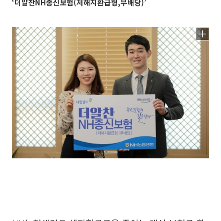
‘더알찬NH종신보험(저해지환급형,무배당)’