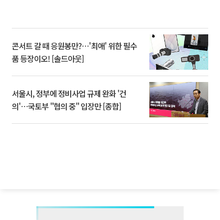
콘서트 갈 때 응원봉만?⋯'최애' 위한 필수
품 등장이오! [솔드아웃]
서울시, 정부에 정비사업 규제 완화 '건
의'⋯국토부 "협의 중" 입장만 [종합]