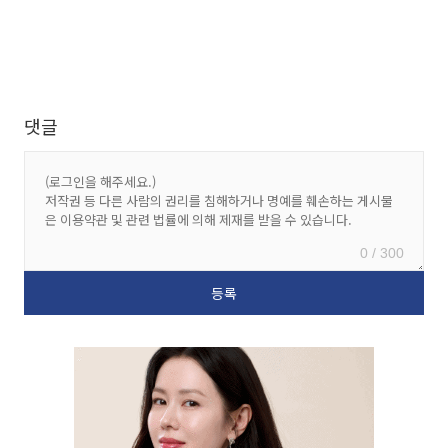
댓글
0 / 300