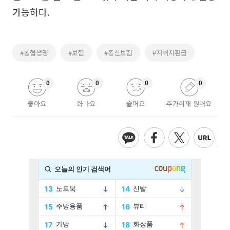
가능하다.
#농협생명
#보험
#종신보험
#저해지환급
0
0
0
0
좋아요
화나요
슬퍼요
추가취재 원해요