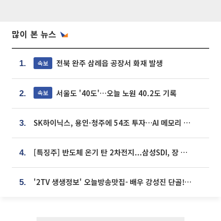
많이 본 뉴스
전북 완주 삼례읍 공장서 화재 발생
속보
1.
서울도 '40도'…오늘 노원 40.2도 기록
속보
2.
SK하이닉스, 용인·청주에 54조 투자…AI 메모리 생산기지 키운다
3.
[특징주] 반도체 온기 탄 2차전지...삼성SDI, 장 초반 7% 넘게 껑충
4.
'2TV 생생정보' 오늘방송맛집- 배우 강성진 단골! 쌀국수ㆍ푸팟퐁 커리 맛집 '블○○○'
5.