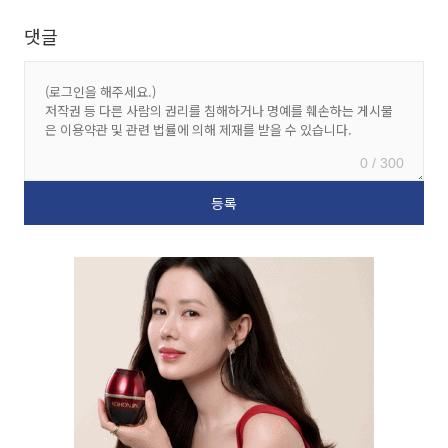
댓글
0 / 300