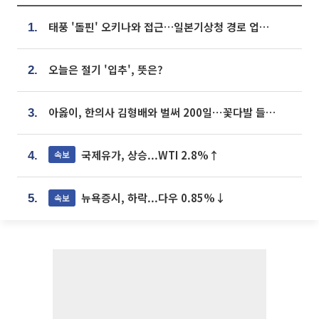
태풍 '돌핀' 오키나와 접근…일본기상청 경로 업데이트
1.
오늘은 절기 '입추', 뜻은?
2.
아옳이, 한의사 김형배와 벌써 200일⋯꽃다발 들고 "프러포즈 아냐"
3.
국제유가, 상승...WTI 2.8%↑
속보
4.
뉴욕증시, 하락...다우 0.85%↓
속보
5.