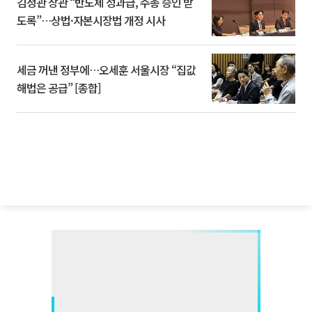
김정관 장관 “반도체 성과급, 주총 승인 받
도록”…상법·자본시장법 개정 시사
세금 꺼낸 정부에…오세훈 서울시장 “집값
해법은 공급” [종합]