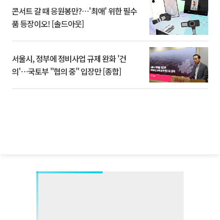
콘서트 갈 때 응원봉만?⋯'최애' 위한 필수
품 등장이오! [솔드아웃]
서울시, 정부에 정비사업 규제 완화 '건
의'⋯국토부 "협의 중" 입장만 [종합]