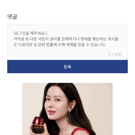
댓글
0 / 300