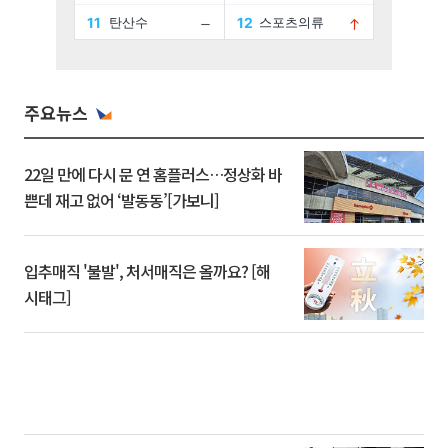
주요뉴스
22일 만에 다시 문 연 홈플러스…정상화 바
쁜데 재고 없어 ‘발동동’[가보니]
입추매직 '불발', 처서매직은 올까요? [해
시태그]