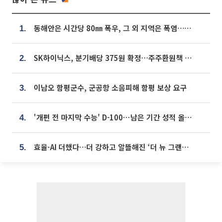
동해안은 시간당 80㎜ 폭우, 그 외 지역은 폭염…‘극과 극 날씨’
1.
SK하이닉스, 분기배당 375원 확정…주주환원책 9월로 앞당겨 발표
2.
이남오 함평군수, 군공항 소음피해 함평 보상 요구
3.
'개편 전 마지막 수능' D-100⋯남은 기간 성적 올릴 전략은
4.
효율·AI 더했다…더 강하고 알뜰해진 ‘더 뉴 그랜저 하이브리드’ [ET의 모빌리티]
5.