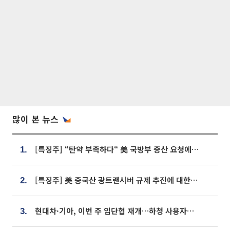
많이 본 뉴스
[특징주] “탄약 부족하다“ 美 국방부 증산 요청에⋯국내 방산주 급등세
1.
[특징주] 美 중국산 광트랜시버 규제 추진에 대한광통신 등 광통신株 강세
2.
현대차·기아, 이번 주 임단협 재개…하청 사용자성 재심도 ‘변수’
3.