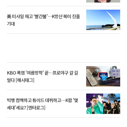
美 미사일 재고 ‘빨간불’…K방산 북미 진출
기대
KBO 폭염 '여름방학' 끝…프로야구 갈 길
멀다 [해시태그]
빅뱅 컴백하고 튜이드 데뷔하고⋯K팝 '몇
세대'세요? [엔터로그]