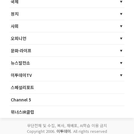
국제
정치
사회
오피니언
문화·라이프
뉴스발전소
이투데이TV
스페셜리포트
Channel 5
위너스IR클럽
무단전재 및 수집, 복사, 재배포, AI학습 이용 금지
Copyright 2006.
이투데이
. All rights reserved