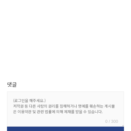
댓글
0 / 300