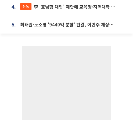
李 ‘호남형 대입’ 제안에 교육청·지역대학 서·논술형 입시 연계 '착수'
단독
4.
최태원·노소영 '9440억 분할' 판결, 이번주 재상고 여부 주목
5.