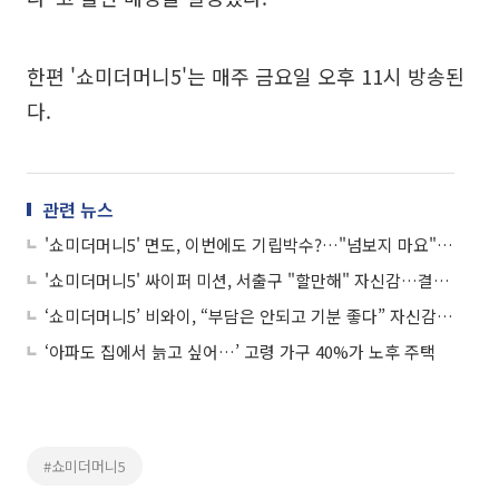
한편 '쇼미더머니5'는 매주 금요일 오후 11시 방송된
다.
관련 뉴스
'쇼미더머니5' 면도, 이번에도 기립박수?…"넘보지 마요" 자신감
'쇼미더머니5' 싸이퍼 미션, 서출구 "할만해" 자신감…결과는?
‘쇼미더머니5’ 비와이, “부담은 안되고 기분 좋다” 자신감 표출
‘아파도 집에서 늙고 싶어…’ 고령 가구 40%가 노후 주택
#쇼미더머니5