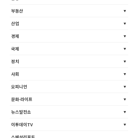
부동산
산업
경제
국제
정치
사회
오피니언
문화·라이프
뉴스발전소
이투데이TV
스페셜리포트