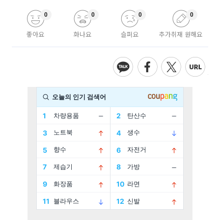
0
0
0
0
좋아요
화나요
슬퍼요
추가취재 원해요