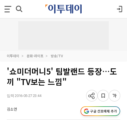
이투데이
문화·라이프
방송/TV
'쇼미더머니5' 팀발랜드 등장…도
끼 "TV보는 느낌"
입력 2016-05-27 23:44
김소연
구글 선호매체 추가