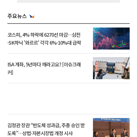
주요뉴스
코스피, 4% 하락에 6270선 마감…삼전
·SK하닉 '와르르' 각각 6%·10%대 급락
ISA 계좌, 5년마다 깨라고요? [이슈크래
커]
김정관 장관 “반도체 성과급, 주총 승인 받
도록”…상법·자본시장법 개정 시사