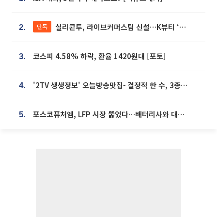
실리콘투, 라이브커머스팀 신설…K뷰티 ‘글로벌 판매망’ 확대[K뷰티 라방戰]
단독
2.
코스피 4.58% 하락, 환율 1420원대 [포토]
3.
'2TV 생생정보' 오늘방송맛집- 결정적 한 수, 3종 메밀면! 메밀 소바 맛집 '의○○○○'
4.
포스코퓨처엠, LFP 시장 뚫었다…배터리사와 대규모 장기 공급 합의
5.