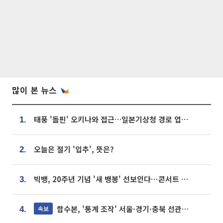
많이 본 뉴스
태풍 '돌핀' 오키나와 접근…일본기상청 경로 업데이트
1.
오늘은 절기 '입추', 뜻은?
2.
빅뱅, 20주년 기념 '새 뱅봉' 선보인다⋯콘서트 앞두고 팝업 개최
3.
합수본, '통계 조작' 서울·경기·충북 선관위 등 추가 압수수색
속보
4.