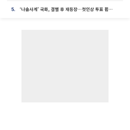
‘나솔사계’ 국화, 결별 후 재등장⋯첫인상 투표 휩쓸고 ‘인기녀’ 등극
5.