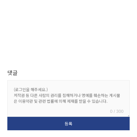
댓글
0 / 300