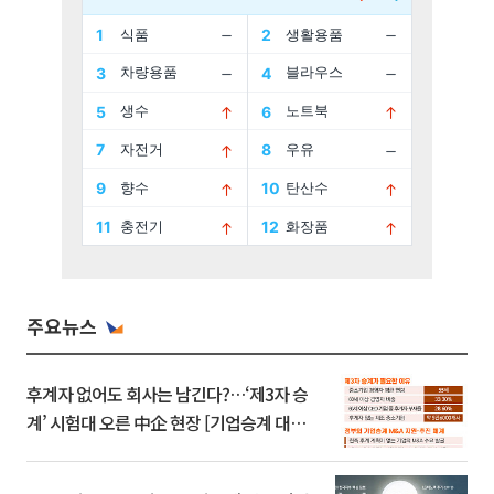
주요뉴스
후계자 없어도 회사는 남긴다?…‘제3자 승
계’ 시험대 오른 中企 현장 [기업승계 대전
환]