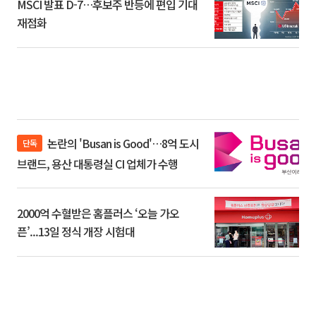
MSCI 발표 D-7…후보주 반등에 편입 기대
재점화
논란의 'Busan is Good'…8억 도시
단독
브랜드, 용산 대통령실 CI 업체가 수행
2000억 수혈받은 홈플러스 ‘오늘 가오
픈’...13일 정식 개장 시험대