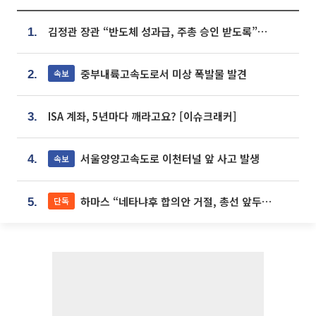
김정관 장관 “반도체 성과급, 주총 승인 받도록”…상법·자본시장법 개정 시사
1.
중부내륙고속도로서 미상 폭발물 발견
속보
2.
ISA 계좌, 5년마다 깨라고요? [이슈크래커]
3.
서울양양고속도로 이천터널 앞 사고 발생
속보
4.
하마스 “네타냐후 합의안 거절, 총선 앞두고 시간 끌기”
단독
5.