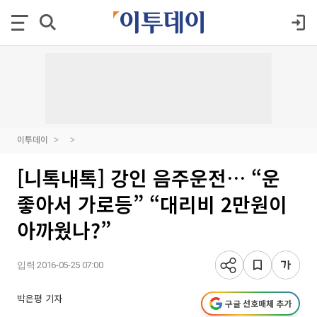
이투데이
[니톡내톡] 강인 음주운전… “운
좋아서 가로등” “대리비 2만원이
아까웠나?”
입력 2016-05-25 07:00
박은평 기자
구글 선호매체 추가