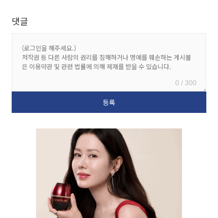
댓글
0 / 300