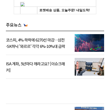
주요뉴스
코스피, 4% 하락에 6270선 마감…삼전
·SK하닉 '와르르' 각각 6%·10%대 급락
ISA 계좌, 5년마다 깨라고요? [이슈크래
커]