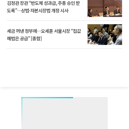
김정관 장관 “반도체 성과급, 주총 승인 받
도록”…상법·자본시장법 개정 시사
세금 꺼낸 정부에…오세훈 서울시장 “집값
해법은 공급” [종합]