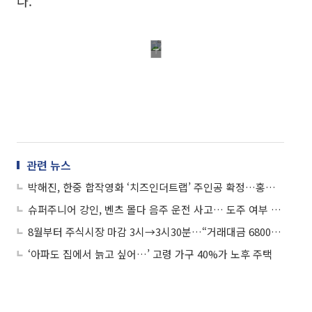
다.
관련 뉴스
박해진, 한중 합작영화 ‘치즈인더트랩’ 주인공 확정…홍설 역은?
슈퍼주니어 강인, 벤츠 몰다 음주 운전 사고… 도주 여부 조사중
8월부터 주식시장 마감 3시→3시30분…“거래대금 6800억 증가 기대”
‘아파도 집에서 늙고 싶어…’ 고령 가구 40%가 노후 주택