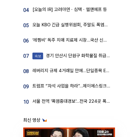
[오늘의 IR] 고려아연ㆍ심텍ㆍ엘앤에프 등
04
오늘 KBO 긴급 실행위원회, 주말도 폭염취소 될까
05
‘레켐비’ 독주 치매 치료제 시장…국산 신약 등장하나
06
경기 안산시 단원구 화학물질 취급 공장서 연기 발생
07
속보
레버리지 규제 4거래일 만에…단일종목 ETF 거래대금 '13분의 1' 급감
08
트럼프 “자석 사업을 하라”…제이에스링크, 비중국 영구자석 공급망 구축 속도
09
서울 전역 '폭염중대경보'…전국 224곳 폭염특보
10
최신 영상