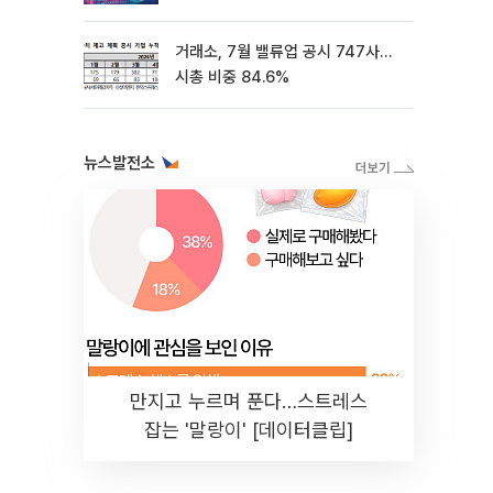
5%↓
거래소, 7월 밸류업 공시 747사…
시총 비중 84.6%
뉴스발전소
만지고 누르며 푼다…스트레스
잡는 '말랑이' [데이터클립]