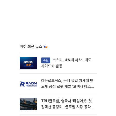
마켓 최신 뉴스
코스피, 4%대 하락…매도
속보
사이드카 발동
라온로보틱스, 국내 유일 차세대 반
도체 공정 로봇 개발 ‘고객사 테스트
진행’
TBH글로벌, 영국서 ‘타임아웃’ 첫
컬렉션 품평회…글로벌 시장 공략
본격화