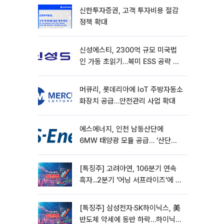
신한투자증권, 고객 투자비용 절감
정책 확대
신성에스티, 2300억 규모 미국법
인 가동 초읽기…북미 ESS 공략 본
격화
머큐리, 롯데리아에 IoT 주방자동소
화장치 공급…안전관리 사업 확대
에스에너지, 인천 남동산단에
6MW 태양광 모듈 공급… ‘산단
RE100’ 가속
[특징주] 고려아연, 106분기 연속
흑자...2분기 '어닝 서프라이즈'에 장
초반 12%대 강세
[특징주] 삼성전자·SK하이닉스, 美
반도체 약세에 동반 하락…하이닉스