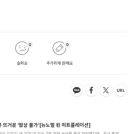
0
0
슬퍼요
추가취재 원해요
른 뜨거운 ‘밥상 물가’[뉴노멀 된 히트플레이션]
도 일주일 새 20%대 상승 7월 전체 농산물 물가 하락했지만...최근 폭염