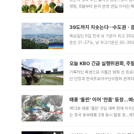
영향, 8월부터 본격 반영 연일 이어진 
고온에 취약한 시금치와 상추 등 잎채소뿐
39도까지 치솟는다⋯수도권ㆍ광
목요일인 6일 전국 낮 기온이 최고 39
온은 21~27도, 낮 최고기온은 30~
는 35도 안팎까지 올라 매우 무덥겠다
기
오늘 KBO 긴급 실행위원회, 주
기록적인 폭염으로 이틀간 멈춰 선 프로야
단 단장과 한국프로야구선수협회 관계자가
5일 “최근 전국적으로 폭염이 지속되면
KBO리그와
태풍 '돌핀' 이어 '찬홈' 등장…예
제13호 태풍 ‘돌핀’ 6일 새벽 현재 위
는 중국 동부태풍 3개 동시 활동 중…제1
를 향해 서진하는 가운데 북서태평양에서는