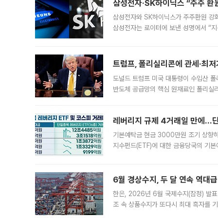
삼성전자·SK하이닉스 “주주 환원
삼성전자와 SK하이닉스가 주주환원 강화 방안 마련에 나설
삼성전자는 로이터에 보낸 성명에서 “지
트럼프, 폴리실리콘에 관세·최저
도널드 트럼프 미국 대통령이 수입산 
반도체 공급망의 핵심 원재료인 폴리실리
로 한국 기업에 미칠 영향에도 관심이 
레버리지 규제 4거래일 만에…단일
기본예탁금 현금 3000만원 조기 상향하
지수펀드(ETF)에 대한 금융당국의 기본
13분의 1수준으로 급감했다. 6일 한국
한 가운데
6월 경상수지, 두 달 연속 역대급
한은, 2026년 6월 국제수지(잠정) 발
조 속 상품수지가 또다시 최대 흑자를 
다. 한국은행이 6일 발표한 '2026년 