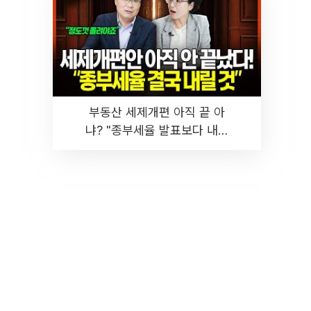
부동산 세제개편 아직 끝 아
냐? "종부세율 발표보다 내릴
것" 장기거주·양도세 전망 I 집
땅지성 I 김인만, 진미윤