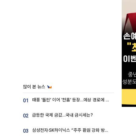
많이 본 뉴스
태풍 '돌핀' 이어 '찬홈' 등장…예상 경로에 한국 '한숨'
01
급등한 국제 금값…국내 금시세는?
02
삼성전자·SK하이닉스 “주주 환원 강화 방안 마련”
03