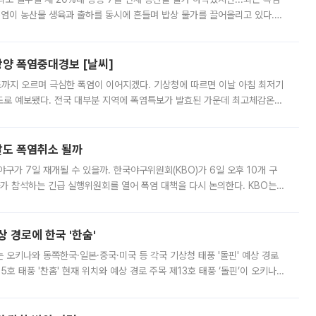
폭염이 농산물 생육과 출하를 동시에 흔들며 밥상 물가를 끌어올리고 있다.
 아니라 오이와 참외, 브로콜리 가격까지 일주일 새 두 자릿수로 뛰었다.
양 폭염중대경보 [날씨]
도까지 오르며 극심한 폭염이 이어지겠다. 기상청에 따르면 이날 아침 최저기
39도로 예보됐다. 전국 대부분 지역에 폭염특보가 발효된 가운데 최고체감온도
. 특히 폭염중대경보가 발표된 서울과 인천 강화ㆍ인천 북부ㆍ인천 남부, 경
말도 폭염취소 될까
구가 7일 재개될 수 있을까. 한국야구위원회(KBO)가 6일 오후 10개 구
 참석하는 긴급 실행위원회를 열어 폭염 대책을 다시 논의한다. KBO는
서 관람객과 선수단의 안전 위험 상황이 발생했다”며 5∼6일 예정됐던
상 경로에 한국 '한숨'
치는 오키나와 동쪽한국·일본·중국·미국 등 각국 기상청 태풍 '돌핀' 예상 경로
5호 태풍 '찬홈' 현재 위치와 예상 경로 주목 제13호 태풍 ‘돌핀’이 오키나와
 제15호 태풍 ‘찬홈’이 새로 발생했다. 한국과 일본뿐 아니라 중국