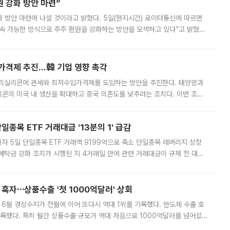
 강화 방안 마련”
 것이라고 밝혔다. 5일(현지시간) 로이터통신에 따르면
속 가능한 방식으로 주주 환원을 강화하는 방안을 모색하고 있다”고 밝혔다.
그러면서 자세한 내용은 “조만간 공개할 예정”이라고 덧붙였다. SK하이닉스도 로이터에 전달한 성명에서 “연
가격제 추진…韓 기업 영향 촉각
폴리실리콘에 관세와 최저수입가격제를 도입하는 방안을 추진한다. 태양광과
콘의 미국 내 생산을 확대하고 중국 의존도를 낮추려는 조치다. 이번 조처
쏠리고 있다. 5일(현지시간) 블룸버그통신에 따르면 미국 행정부 내에서는
종목 ETF 거래대금 '13분의 1' 급감
자 5일 단일종목 ETF 거래액 9199억으로 축소 단일종목 레버리지 상장
예탁금 강화 조치가 시행된 지 4거래일 만에 관련 거래대금이 규제 전 대비
거래소에 따르면 전날 코스피 시장 전체 거래대금은 25조2129억원을 기록
 흑자⋯상품수출 '첫 1000억달러' 상회
표 6월 경상수지가 전월에 이어 또다시 역대 1위를 기록했다. 반도체 수출 호
기록했다. 특히 월간 상품수출 규모가 역대 처음으로 1000억달러를 넘어섰
6월 국제수지(잠정)'에 따르면 6월 경상수지는 497억3000만달러 흑자로