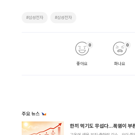
#삼성전자
#삼성전자
0
0
좋아요
화나요
주요 뉴스
한끼 먹기도 무섭다...폭염이 부
고온에 생육 부진·출하량 감소…오이·참외