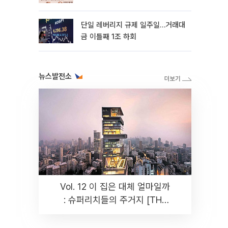
까지 튼튼”
단일 레버리지 규제 일주일…거래대
금 이틀째 1조 하회
뉴스발전소
Vol. 12 이 집은 대체 얼마일까
: 슈퍼리치들의 주거지 [THE
RARE]