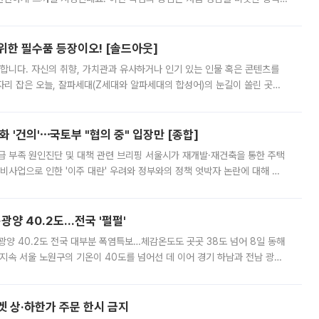
 북서풍이 산맥을 넘어 영남 쪽으로 내려오면서 뜨겁고 건조해졌는데요.
 위한 필수품 등장이오! [솔드아웃]
합니다. 자신의 취향, 가치관과 유사하거나 인기 있는 인물 혹은 콘텐츠를
'가 자리 잡은 오늘, 잘파세대(Z세대와 알파세대의 합성어)의 눈길이 쏠린 곳은
리는 공연장. 응원봉만큼이나 눈에 띄는 게 있습니다. 공연이 시작되기
 '건의'⋯국토부 "협의 중" 입장만 [종합]
급 부족 원인진단 및 대책 관련 브리핑 서울시가 재개발·재건축을 통한 주택
비사업으로 인한 '이주 대란' 우려와 정부와의 정책 엇박자 논란에 대해 정
실장은 2031년까지 31만 가구 착공 목표에 차질이 없다는 입장이나,
·광양 40.2도…전국 '펄펄'
·광양 40.2도 전국 대부분 폭염특보…체감온도도 곳곳 38도 넘어 8일 동해
지속 서울 노원구의 기온이 40도를 넘어선 데 이어 경기 하남과 전남 광양
. 전국 대부분 지역에 폭염특보가 내려진 가운데 곳곳에서 39~40도 안팎
켓 상·하한가 주문 한시 금지