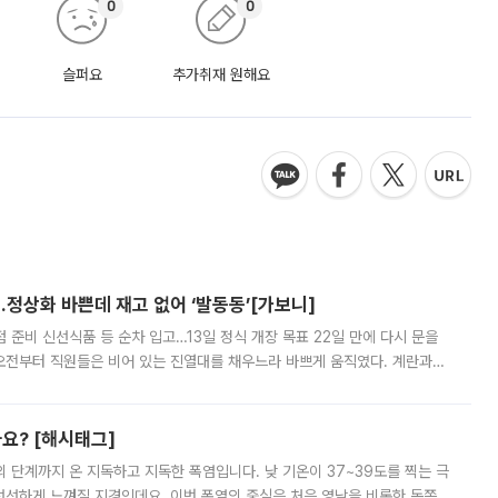
0
0
슬퍼요
추가취재 원해요
…정상화 바쁜데 재고 없어 ‘발동동’[가보니]
준비 신선식품 등 순차 입고…13일 정식 개장 목표 22일 만에 다시 문을
오전부터 직원들은 비어 있는 진열대를 채우느라 바쁘게 움직였다. 계란과
리를 잡기 시작했지만, 매장 곳곳엔 여전히 텅 빈 매대가 먼저 눈에 들어왔
까요? [해시태그]
’의 단계까지 온 지독하고 지독한 폭염입니다. 낮 기온이 37~39도를 찍는 극
 선선하게 느껴질 지경인데요. 이번 폭염의 중심은 처음 영남을 비롯한 동쪽