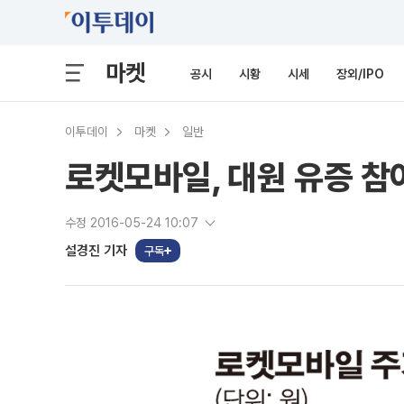
마켓
공시
시황
시세
장외/IPO
이투데이
마켓
일반
로켓모바일, 대원 유증 
수정 2016-05-24 10:07
설경진 기자
구독