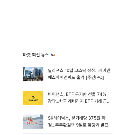
마켓 최신 뉴스
딜리셔스 10일 코스닥 상장…케이앤
에스아이앤씨도 출격 [주간IPO]
바이낸스, ETF 무기한 선물 74%
장악…한국 레버리지 ETF 거래 급
증 [e가상자산]
SK하이닉스, 분기배당 375원 확
정…주주환원책 9월로 앞당겨 발표