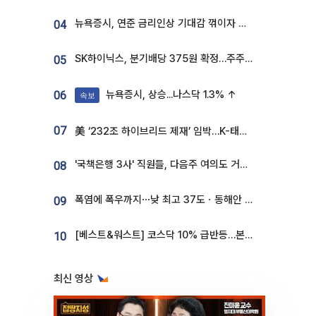
뉴욕증시, 연준 금리인상 기대감 꺾이자 상승...S&P500 사상 최고치 [종합]
04
SK하이닉스, 분기배당 375원 확정…주주환원책 9월로 앞당겨 발표
05
뉴욕증시, 상승...나스닥 1.3% ↑
06
속보
07
美 ‘232조 하이브리드 제재’ 임박…K-태양광, 불확실성 털고 날개 다나
'국책은행 3사' 직원들, 다음주 여의도 거리 나서는 까닭은
08
폭염에 폭우까지⋯낮 최고 37도ㆍ동해안 강한 비 [날씨]
09
[베스트&워스트] 코스닥 10% 급반등…본느, 최대주주 변경 기대에 270% 폭등
10
최신 영상