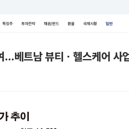
특징주
투자전략
채권/펀드
환율
국제시황
일반
참여…베트남 뷰티ㆍ헬스케어 사업