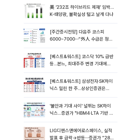
美 ‘232조 하이브리드 제재’ 임박…
K-태양광, 불확실성 털고 날개 다나
[주간증시전망] 다음주 코스피
6000~7000⋯“外人 수급은 정책
이 변수”
[베스트&워스트] 코스닥 10% 급반
등…본느, 최대주주 변경 기대에
270% 폭등
[베스트&워스트] 삼성전자·SK하이
닉스 밀린 한 주…상상인증권은
85% 급등
'불안과 기대 사이' 널뛰는 SK하이
닉스…증권가 "HBM4·LTA 기반 펀
터멘털 견고"
LIG디펜스앤에어로스페이스, 실적
발표 후 급락→반등⋯증권가 “28년