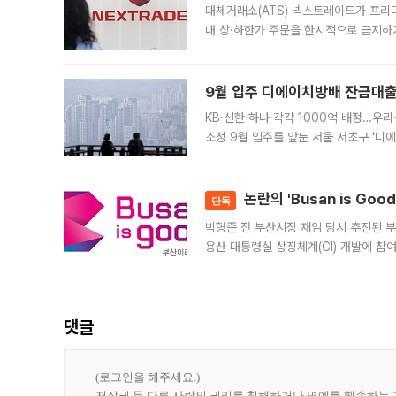
대체거래소(ATS) 넥스트레이드가 프리
내 상·하한가 주문을 한시적으로 금지하
가 체결 사례와 관련해 설명자료를 내고
9월 입주 디에이치방배 잔금대출
KB·신한·하나 각각 1000억 배정…우
조정 9월 입주를 앞둔 서울 서초구 ‘디
은행과 NH농협은행도 대출 취급을 검토
민은행
논란의 'Busan is Go
단독
박형준 전 부산시장 재임 당시 추진된 부산
용산 대통령실 상징체계(CI) 개발에 참
도시브랜드 사업이 공개 이후 시민 공감
댓글