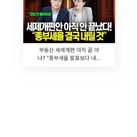
부동산 세제개편 아직 끝 아
냐? "종부세율 발표보다 내릴
것" 장기거주·양도세 전망 I 집
땅지성 I 김인만, 진미윤