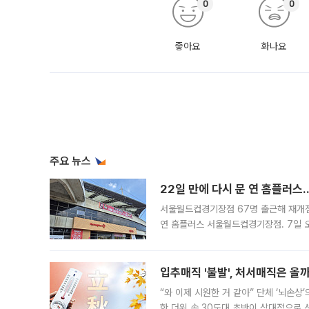
0
0
좋아요
화나요
주요 뉴스
22일 만에 다시 문 연 홈플러스
서울월드컵경기장점 67명 출근해 재개점 
연 홈플러스 서울월드컵경기장점. 7일 
우유, 과일 같은 신선식품이 차근차근 자
입추매직 '불발', 처서매직은 올
“와 이제 시원한 거 같아” 단체 ‘뇌손상
한 더위 속 30도대 초반이 상대적으로