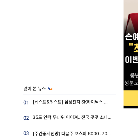
많이 본 뉴스
[베스트&워스트] 삼성전자·SK하이닉스 밀린 한 주…상상인증권은 85% 급등
01
35도 안팎 무더위 이어져…전국 곳곳 소나기 [오늘 날씨]
02
03
[주간증시전망] 다음주 코스피 6000~7000⋯“外人 수급은 정책이 변수”