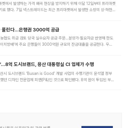
마켓에서 발생하는 가격 왜곡 현상을 방지하기 위해 이달 12일부터 프리마켓
기로 했다. 7일 넥스트레이드는 최근 프리마켓에서 발생한 소량의 상·하한
, 주문 오류로 인한 가격 급등락을 최소화하기 위한 비상 대응방안을 발표
 풀린다…은행권 3000억 공급
리·농협도 취급 검토 당국 실수요자 공급 주문…분양가·필요자금 반영해 한도
에이치방배’에 주요 은행들이 3000억원 규모의 잔금대출을 공급한다. 우리
하고 있어 향후 공급 규모가 늘어날 전망이다. 7일 금융권에 따르면 KB국
od'…8억 도시브랜드, 용산 대통령실 CI 업체가 수행
시 도시브랜드 ‘Busan is Good’ 개발 사업의 수행기관이 윤석열 정부
여했던 디자인 전문업체 피앤(P&)인 것으로 확인됐다. 8억 원이 투입된 부산
 부족과 디자인 정체성 논란에 휩싸였던 만큼, 사업 선정 과정과 결과물에