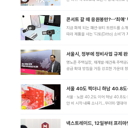
지역에 있었습니다. 7월 말에는 서풍과
콘서트 갈 때 응원봉만?⋯'최애'
지금 화제 되는 패션·뷰티 트렌드를 소개
따라 제품을 사는 '디토(Ditto) 소비
어디일까요? 아이돌 콘서트 시작을 기다
서울시, 정부에 정비사업 규제 완화
명노준 주택실장, 재개발·재건축 주택공
공급 확대 방침을 거듭 강조한 가운데 정
면 반박하고 나섰다. 명노준 서울시 주택
서울 40도 찍더니 하남 40.8도
서울ㆍ노원 40.2도 이어 하남 40.8도
안 비 시작·내륙 소나기…무더위·열대야 
에서도 40도를 웃도는 기온이 관측됐다
의 극심한
넥스트레이드, 12일부터 프리마