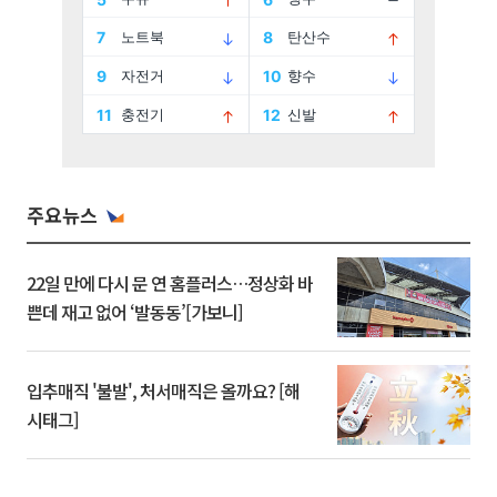
주요뉴스
22일 만에 다시 문 연 홈플러스…정상화 바
쁜데 재고 없어 ‘발동동’[가보니]
입추매직 '불발', 처서매직은 올까요? [해
시태그]