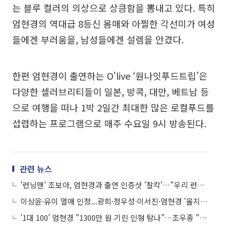
는 블루 컬러의 의상으로 상큼함을 뽐내고 있다. 특히
엄현경의 역대급 8등신 몸매와 아찔한 각선미가 여성
들에겐 부러움을, 남성들에겐 설렘을 안겼다.
한편 엄현경이 출연하는 O'live ‘원나잇푸드트립’은
다양한 셀러브리티들이 일본, 방콕, 대만, 베트남 등
으로 여행을 떠나 1박 2일간 최대한 많은 로컬푸드를
섭렵하는 프로그램으로 매주 수요일 9시 방송된다.
관련 뉴스
'런닝맨' 조보아, 엄현경과 출연 인증샷 '찰칵'…"우리 런닝맨 촬영했어요!"
이상윤·유이 열애 인정...광희·정우성·이서진·엄현경 '울지마' 왜? "별들의 이상형"
'1대 100' 엄현경 "1300만 원 기린 인형 탐나"…조우종 "전세대출부터 갚으세요"