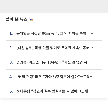
많이 본 뉴스
동해안은 시간당 80㎜ 폭우, 그 외 지역은 폭염…‘극과 극 날씨’
1.
[내일 날씨] 폭염 한풀 꺾여도 무더위 계속⋯동해안 이틀 연속 비
2.
임영웅, 어느덧 데뷔 10주년⋯"가진 것 없던 시절, 내 앞엔 20명의 팬뿐"
3.
'굿 윌 헌팅' 배우 "기아 EV2 덕분에 살아"…교통사고 후 안전성 극찬
4.
李대통령 “청년이 결혼 망설이는 일 없어야...제도상 불이익 조사”
5.