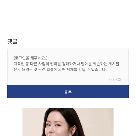
댓글
0 / 300