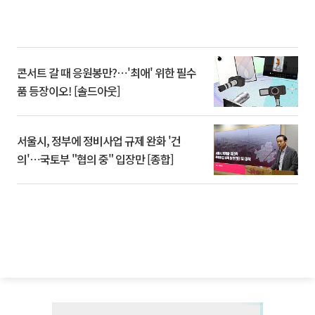
콘서트 갈 때 응원봉만?⋯'최애' 위한 필수
품 등장이오! [솔드아웃]
서울시, 정부에 정비사업 규제 완화 '건
의'⋯국토부 "협의 중" 입장만 [종합]