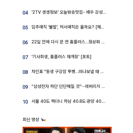
'2TV 생생정보' 오늘방송맛집- 배우 강성진 단골! 쌀국수ㆍ푸팟퐁 커리 맛집 '블○○○'
04
입추매직 '불발', 처서매직은 올까요? [해시태그]
05
22일 만에 다시 문 연 홈플러스…정상화 바쁜데 재고 없어 ‘발동동’[가보니]
06
'기사회생, 홈플러스 재개장' [포토]
07
차인표 "동생 구강암 투병…떠나보낼 때 가장 힘들었다”
08
“삼성전자 하단 단단해질 것”⋯레버리지 규제에 쏠림 완화 [찐코노미]
09
서울 40도 찍더니 하남 40.8도·광양 40.2도…전국 '펄펄'
10
최신 영상