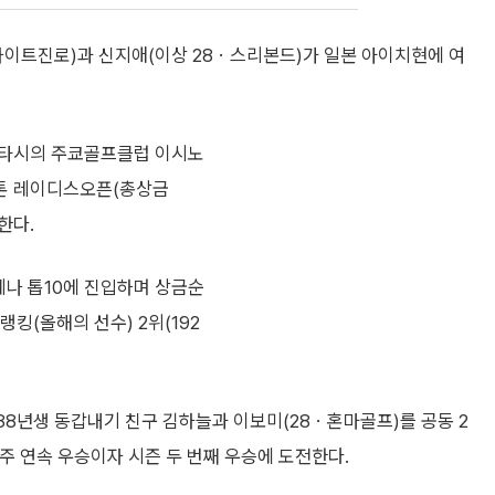
하이트진로)과 신지애(이상 28ㆍ스리본드)가 일본 아이치현에 여
요타시의 주쿄골프클럽 이시노
스톤 레이디스오픈(총상금
한다.
차례나 톱10에 진입하며 상금순
랭킹(올해의 선수) 2위(192
8년생 동갑내기 친구 김하늘과 이보미(28ㆍ혼마골프)를 공동 2
주 연속 우승이자 시즌 두 번째 우승에 도전한다.