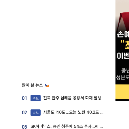
많이 본 뉴스
전북 완주 삼례읍 공장서 화재 발생
01
속보
서울도 '40도'…오늘 노원 40.2도 기록
02
속보
SK하이닉스, 용인·청주에 54조 투자…AI 메모리 생산기지 키운다
03