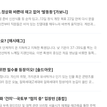
…정상화 바쁜데 재고 없어 ‘발동동’[가보니]
준비 신선식품 등 순차 입고…13일 정식 개장 목표 22일 만에 다시 문을
오전부터 직원들은 비어 있는 진열대를 채우느라 바쁘게 움직였다. 계란과
리를 잡기 시작했지만, 매장 곳곳엔 여전히 텅 빈 매대가 먼저 눈에 들어왔
까요? [해시태그]
’의 단계까지 온 지독하고 지독한 폭염입니다. 낮 기온이 37~39도를 찍는 극
 선선하게 느껴질 지경인데요. 이번 폭염의 중심은 처음 영남을 비롯한 동쪽
 북서풍이 산맥을 넘어 영남 쪽으로 내려오면서 뜨겁고 건조해졌는데요.
 위한 필수품 등장이오! [솔드아웃]
합니다. 자신의 취향, 가치관과 유사하거나 인기 있는 인물 혹은 콘텐츠를
'가 자리 잡은 오늘, 잘파세대(Z세대와 알파세대의 합성어)의 눈길이 쏠린 곳은
리는 공연장. 응원봉만큼이나 눈에 띄는 게 있습니다. 공연이 시작되기
 '건의'⋯국토부 "협의 중" 입장만 [종합]
급 부족 원인진단 및 대책 관련 브리핑 서울시가 재개발·재건축을 통한 주택