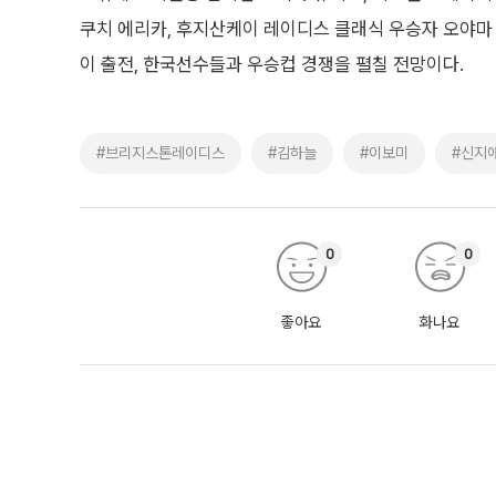
쿠치 에리카, 후지산케이 레이디스 클래식 우승자 오야마 시
이 출전, 한국선수들과 우승컵 경쟁을 펼칠 전망이다.
#브리지스톤레이디스
#김하늘
#이보미
#신지
0
0
좋아요
화나요