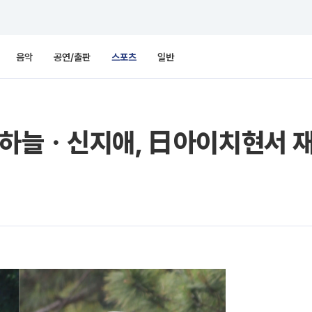
음악
공연/출판
스포츠
일반
김하늘ㆍ신지애, 日아이치현서 