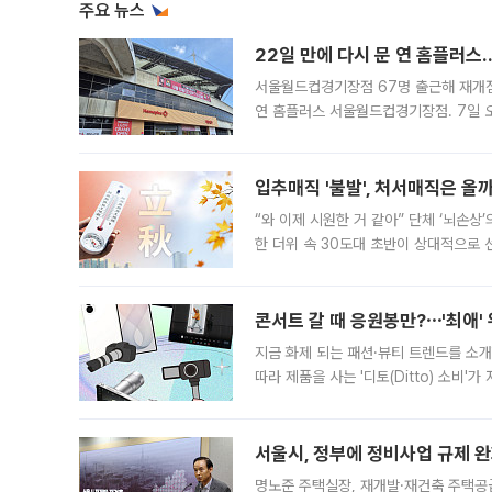
주요 뉴스
22일 만에 다시 문 연 홈플러스
서울월드컵경기장점 67명 출근해 재개점 
연 홈플러스 서울월드컵경기장점. 7일 
우유, 과일 같은 신선식품이 차근차근 자
입추매직 '불발', 처서매직은 올
“와 이제 시원한 거 같아” 단체 ‘뇌손상
한 더위 속 30도대 초반이 상대적으로
지역에 있었습니다. 7월 말에는 서풍과
콘서트 갈 때 응원봉만?⋯'최애'
지금 화제 되는 패션·뷰티 트렌드를 소개
따라 제품을 사는 '디토(Ditto) 소비
어디일까요? 아이돌 콘서트 시작을 기다
서울시, 정부에 정비사업 규제 완화
명노준 주택실장, 재개발·재건축 주택공