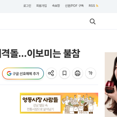
로그인
회원가입
속보창
신문/PDF 구독
RSS
재격돌…이보미는 불참
구글 선호매체 추가