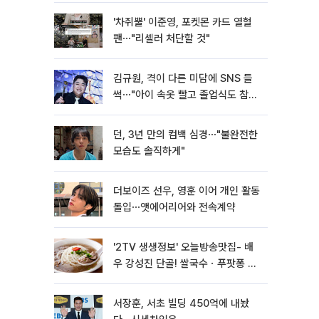
'차쥐뿔' 이준영, 포켓몬 카드 열혈
팬⋯"리셀러 처단할 것"
김규원, 격이 다른 미담에 SNS 들
썩⋯"아이 속옷 빨고 졸업식도 참
석"
던, 3년 만의 컴백 심경⋯"불완전한
모습도 솔직하게"
더보이즈 선우, 영훈 이어 개인 활동
돌입⋯앳에어리어와 전속계약
'2TV 생생정보' 오늘방송맛집- 배
우 강성진 단골! 쌀국수ㆍ푸팟퐁 커
리 맛집 '블○○○'
서장훈, 서초 빌딩 450억에 내놨