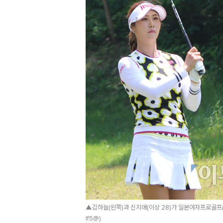
▲김하늘(왼쪽)과 신지애(이상 28)가 일본여자프로골프(
lf5@)