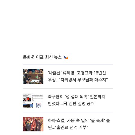
문화·라이프 최신 뉴스
'나혼산' 류혜영, 고경표와 16년산
우정…"자취방서 부모님과 마주쳐"
축구협회 '성 접대 의혹' 일본까지
번졌다…日 심판 실명 공개
하하·스컬, 가뭄 속 밀양 '물 축제' 출
연…"출연료 전액 기부"