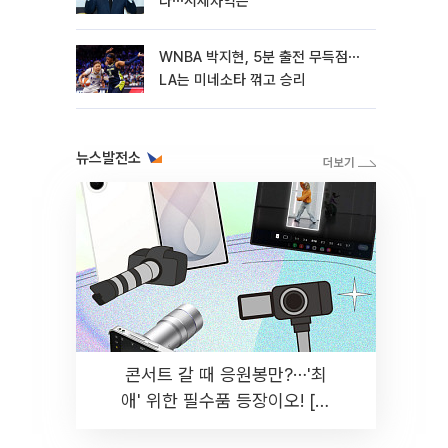
다⋯시세차익은
WNBA 박지현, 5분 출전 무득점⋯
LA는 미네소타 꺾고 승리
뉴스발전소
콘서트 갈 때 응원봉만?⋯'최
애' 위한 필수품 등장이오! [솔
드아웃]