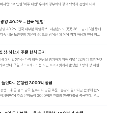
비사업으로 인한 '이주 대란' 우려와 정부와의 정책 엇박자 논란에 대해 정
실장은 2031년까지 31만 가구 착공 목표에 차질이 없다는 입장이나,
·광양 40.2도…전국 '펄펄'
·광양 40.2도 전국 대부분 폭염특보…체감온도도 곳곳 38도 넘어 8일 동해
지속 서울 노원구의 기온이 40도를 넘어선 데 이어 경기 하남과 전남 광양
. 전국 대부분 지역에 폭염특보가 내려진 가운데 곳곳에서 39~40도 안팎
켓 상·하한가 주문 한시 금지
마켓에서 발생하는 가격 왜곡 현상을 방지하기 위해 이달 12일부터 프리마켓
기로 했다. 7일 넥스트레이드는 최근 프리마켓에서 발생한 소량의 상·하한
, 주문 오류로 인한 가격 급등락을 최소화하기 위한 비상 대응방안을 발표
 풀린다…은행권 3000억 공급
리·농협도 취급 검토 당국 실수요자 공급 주문…분양가·필요자금 반영해 한도
에이치방배’에 주요 은행들이 3000억원 규모의 잔금대출을 공급한다. 우리
하고 있어 향후 공급 규모가 늘어날 전망이다. 7일 금융권에 따르면 KB국