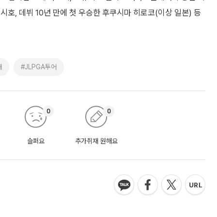
호, 데뷔 10년 만에 첫 우승한 후쿠시마 히로코(이상 일본) 등
애
#JLPGA투어
0
0
슬퍼요
추가취재 원해요