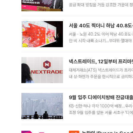
공급 확대 방침을 거듭 강조한 가운데 정
면 반박하고 나섰다. 명노준 서울시 주택
서울 40도 찍더니 하남 40.8도
서울ㆍ노원 40.2도 이어 하남 40.8도
안 비 시작·내륙 소나기…무더위·열대야 
에서도 40도를 웃도는 기온이 관측됐다
의 극심한
넥스트레이드, 12일부터 프리마
대체거래소(ATS) 넥스트레이드가 프리
내 상·하한가 주문을 한시적으로 금지하
가 체결 사례와 관련해 설명자료를 내고
9월 입주 디에이치방배 잔금대출
KB·신한·하나 각각 1000억 배정…우
조정 9월 입주를 앞둔 서울 서초구 ‘디
은행과 NH농협은행도 대출 취급을 검토
민은행