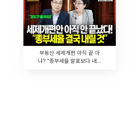
부동산 세제개편 아직 끝 아
냐? "종부세율 발표보다 내릴
것" 장기거주·양도세 전망 I 집
땅지성 I 김인만, 진미윤