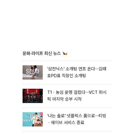
문화·라이프 최신 뉴스
'삼전닉스' 소개팅 연프 온다⋯김태
호PD표 직장인 소개팅
T1ㆍ농심 운명 걸렸다⋯VCT 퍼시
픽 마지막 승부 시작
'나는 솔로' 넷플릭스 품으로⋯티빙
ㆍ웨이브 서비스 종료