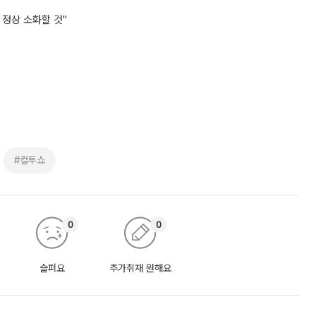
 정상 소화할 것"
#컬투쇼
0
0
슬퍼요
추가취재 원해요