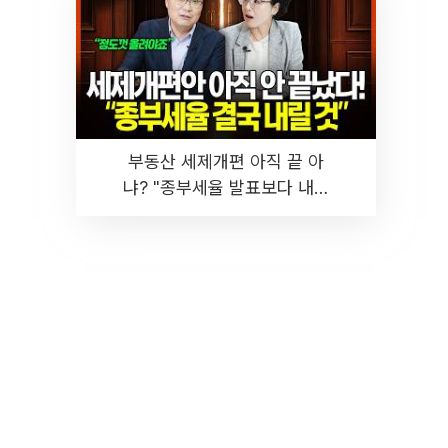
부동산 세제개편 아직 끝 아
냐? "종부세율 발표보다 내릴
것" 장기거주·양도세 전망 I 집
땅지성 I 김인만, 진미윤