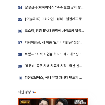
삼성전자·SK하이닉스 “주주 환원 강화 방안 마련”
04
[오늘의 IR] 고려아연ㆍ심텍ㆍ엘앤에프 등
05
코스피, 장중 5%대 급락에 사이드카 발동…삼성·SK 동반 폭락
06
티웨이항공, 새 이름 '트리니티항공' 첫발…SSC 전략 본격화
07
트럼프 “자석 사업을 하라”…제이에스링크, 비중국 영구자석 공급망 구축 속도
08
‘레켐비’ 독주 치매 치료제 시장…국산 신약 등장하나
09
라온로보틱스, 국내 유일 차세대 반도체 공정 로봇 개발 ‘고객사 테스트 진행’
10
최신 영상