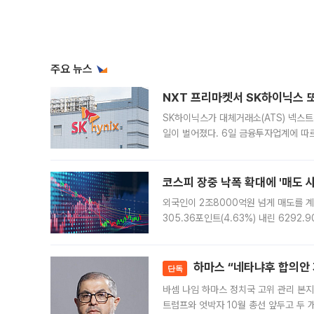
주요 뉴스
NXT 프리마켓서 SK하이닉스 또
SK하이닉스가 대체거래소(ATS) 넥스
일이 벌어졌다. 6일 금융투자업계에 따르
규장 종가보다 29.98% 내린 116만8
규시장과 달
코스피 장중 낙폭 확대에 '매도 사이
외국인이 2조8000억원 넘게 매도를 계
305.36포인트(4.63%) 내린 6292
중 한때 6550.94까지 오르기도 했으나
락하면서 유가증권
하마스 “네타냐후 합의안 거
단독
바셈 나임 하마스 정치국 고위 관리 본지
트럼프와 엇박자 10월 총선 앞두고 두 