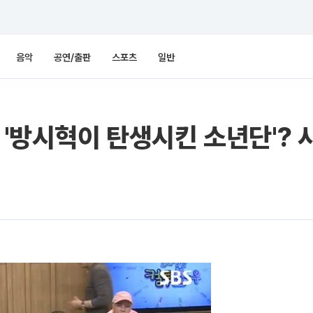
음악
공연/출판
스포츠
일반
 '방시혁이 탄생시킨 소년단'? 