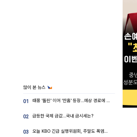
많이 본 뉴스
태풍 '돌핀' 이어 '찬홈' 등장…예상 경로에 한국 '한숨'
01
급등한 국제 금값…국내 금시세는?
02
오늘 KBO 긴급 실행위원회, 주말도 폭염취소 될까
03