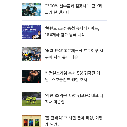
“300억 선수들과 같겠나”⋯팀 K리
그가 본 맨시티
‘북한도 초청’ 충청 유니버시아드,
164개국 참가 등록 시작
'승리 요정' 홍은채⋯日 프로야구 시
구에 지바 롯데 대승
커먼웰스게임 복서 5명 귀국길 이
탈…스코틀랜드 경찰 조사
‘직원 83억원 횡령’ 김포FC 대표 사
직서 미승인
'롤 클래식' 그 시절 룬과 특성, 이렇
게 찍었다