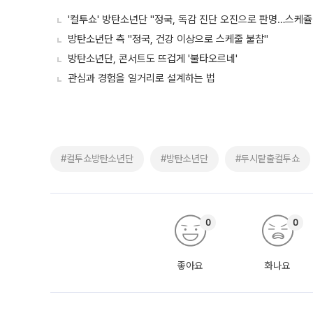
'컬투쇼' 방탄소년단 "정국, 독감 진단 오진으로 판명…스케쥴
방탄소년단 측 "정국, 건강 이상으로 스케줄 불참"
방탄소년단, 콘서트도 뜨겁게 '불타오르네'
관심과 경험을 일거리로 설계하는 법
#컬투쇼방탄소년단
#방탄소년단
#두시탙출컬투쇼
0
0
좋아요
화나요