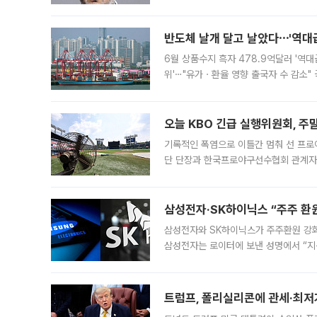
원회(BOP)와 팔레스타인 무장단체 하마
반도체 날개 달고 날았다⋯'역대급
6월 상품수지 흑자 478.9억달러 '역대
위'⋯"유가ㆍ환율 영향 출국자 수 감소" 
급 수출 호조가 매달 이어지면서 6월 
대 기
오늘 KBO 긴급 실행위원회, 주
기록적인 폭염으로 이틀간 멈춰 선 프로야
단 단장과 한국프로야구선수협회 관계자가
5일 “최근 전국적으로 폭염이 지속되면
KBO리그와
삼성전자·SK하이닉스 “주주 환원
삼성전자와 SK하이닉스가 주주환원 강화 방안 마련에 나설
삼성전자는 로이터에 보낸 성명에서 “지
트럼프, 폴리실리콘에 관세·최저