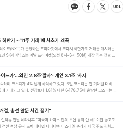
 하한가⋯‘11주 거래’에 시초가 왜곡
트레이드(NXT)가 운영하는 프리마켓에서 또다시 하한가로 거래를 개시하는
면 SK하이닉스는 이날 프리마켓(오전 8시~8시 50분) 개장 직후 전날 정
000원에 거래됐다. 거래량은 11주에 불과했으나, 최초 가격 결정이 기존 정
드카'…외인 2.8조'팔자'· 개인 3.1조 '사자'
속하며 코스피가 4% 넘게 하락하고 있다. 6일 코스피는 전 거래일 대비
.90에 거래되고 있다. 전장보다 1.81% 내린 6478.75에 출발한 코스피는 장
 6238.32까지 밀리기도 했다. 이날 오전 한때 코스피는 장중 5% 넘게 폭
절, 총선 앞둔 시간 끌기”
 인터뷰 전날 네타냐후 “미국과 하마스 합의 초안 동의 안 해” 이란 놓고도
개 전선 현상 유지 노력 베냐민 네타냐후 이스라엘 총리가 미국 주도 평화위