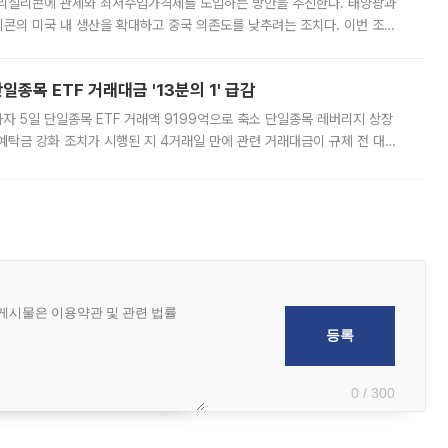
폴리실리콘에 관세와 최저수입가격제를 도입하는 방안을 추진한다. 태양광과
콘의 미국 내 생산을 확대하고 중국 의존도를 낮추려는 조치다. 이번 조처
쏠리고 있다. 5일(현지시간) 블룸버그통신에 따르면 미국 행정부 내에서는
종목 ETF 거래대금 '13분의 1' 급감
자 5일 단일종목 ETF 거래액 9199억으로 축소 단일종목 레버리지 상장
예탁금 강화 조치가 시행된 지 4거래일 만에 관련 거래대금이 규제 전 대비
거래소에 따르면 전날 코스피 시장 전체 거래대금은 25조2129억원을 기록
0 / 300