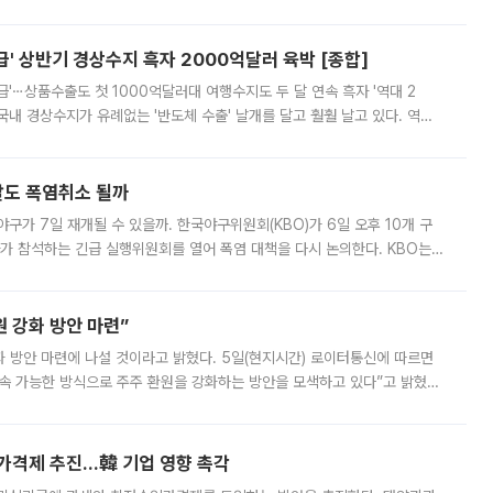
스 간 무장해제 합의안을 반대한 지 하루 만에 하마스 정치국 고위 관리
' 상반기 경상수지 흑자 2000억달러 육박 [종합]
급'⋯상품수출도 첫 1000억달러대 여행수지도 두 달 연속 흑자 '역대 2
국내 경상수지가 유례없는 '반도체 수출' 날개를 달고 훨훨 날고 있다. 역대
경상수지 뿐 아니라 상반기 경상수지 흑자도 2000억달러에 근접하며 사상 최
말도 폭염취소 될까
구가 7일 재개될 수 있을까. 한국야구위원회(KBO)가 6일 오후 10개 구
 참석하는 긴급 실행위원회를 열어 폭염 대책을 다시 논의한다. KBO는
서 관람객과 선수단의 안전 위험 상황이 발생했다”며 5∼6일 예정됐던
 강화 방안 마련”
 것이라고 밝혔다. 5일(현지시간) 로이터통신에 따르면
속 가능한 방식으로 주주 환원을 강화하는 방안을 모색하고 있다”고 밝혔다.
그러면서 자세한 내용은 “조만간 공개할 예정”이라고 덧붙였다. SK하이닉스도 로이터에 전달한 성명에서 “연
가격제 추진…韓 기업 영향 촉각