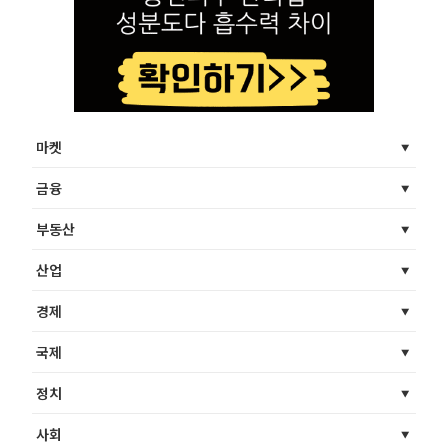
마켓
금융
부동산
산업
경제
국제
정치
사회