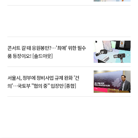
콘서트 갈 때 응원봉만?⋯'최애' 위한 필수
품 등장이오! [솔드아웃]
서울시, 정부에 정비사업 규제 완화 '건
의'⋯국토부 "협의 중" 입장만 [종합]