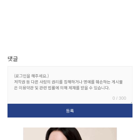
댓글
0 / 300