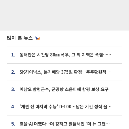
많이 본 뉴스
동해안은 시간당 80㎜ 폭우, 그 외 지역은 폭염…‘극과 극 날씨’
1.
SK하이닉스, 분기배당 375원 확정…주주환원책 9월로 앞당겨 발표
2.
이남오 함평군수, 군공항 소음피해 함평 보상 요구
3.
'개편 전 마지막 수능' D-100⋯남은 기간 성적 올릴 전략은
4.
효율·AI 더했다…더 강하고 알뜰해진 ‘더 뉴 그랜저 하이브리드’ [ET의 모빌리티]
5.