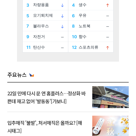
주요뉴스
22일 만에 다시 문 연 홈플러스…정상화 바
쁜데 재고 없어 ‘발동동’[가보니]
입추매직 '불발', 처서매직은 올까요? [해
시태그]