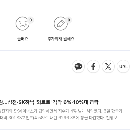
0
0
슬퍼요
추가취재 원해요
감…삼전·SK하닉 '와르르' 각각 6%·10%대 급락
삼성전자와 SK하이닉스가 급락하면서 지수가 4% 넘게 하락했다. 6일 한국거
비 301.88포인트(4.58%) 내린 6296.38에 장을 마감했다. 전장보다
스피는 장중 한때 6550.94까지 오르기도 했으나 6238.32까지 밀리기도 했