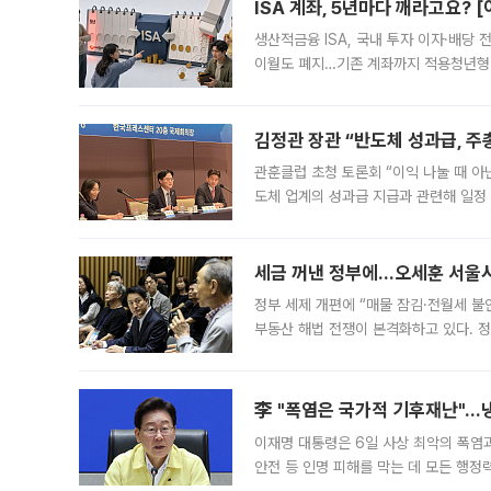
ISA 계좌, 5년마다 깨라고요? 
생산적금융 ISA, 국내 투자 이자·배당
이월도 폐지…기존 계좌까지 적용청년형 
는 5년마다 계좌를 해지하라는 건가요?”
편을
김정관 장관 “반도체 성과급, 
관훈클럽 초청 토론회 “이익 나눌 때 아
도체 업계의 성과급 지급과 관련해 일정
최근 상법·자본시장법 개정으로 기업 지
세금 꺼낸 정부에…오세훈 서울시장
정부 세제 개편에 “매물 잠김·전월세 불
부동산 해법 전쟁이 본격화하고 있다. 
드를 꺼내자 서울시는 전·월세 부담만 
李 "폭염은 국가적 기후재난"…냉
이재명 대통령은 6일 사상 최악의 폭염
안전 등 인명 피해를 막는 데 모든 행