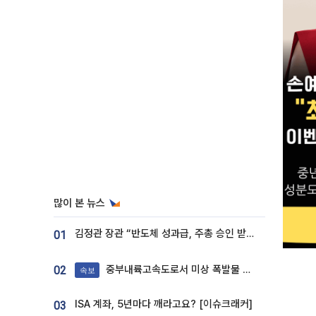
많이 본 뉴스
김정관 장관 “반도체 성과급, 주총 승인 받도록”…상법·자본시장법 개정 시사
01
중부내륙고속도로서 미상 폭발물 발견
02
속보
ISA 계좌, 5년마다 깨라고요? [이슈크래커]
03