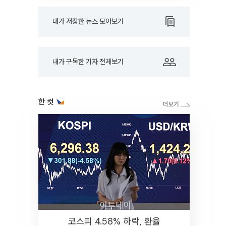
내가 저장한 뉴스 모아보기
내가 구독한 기자 전체보기
한 컷
코스피 4.58% 하락, 환율