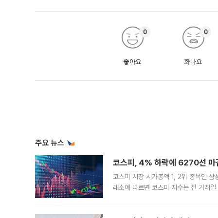
0
0
좋아요
화나요
주요 뉴스
코스피, 4% 하락에 6270선 마
코스피 시장 시가총액 1, 2위 종목인 
래소에 따르면 코스피 지수는 전 거래일 대
1.81% 내린 6478.75에 출발한 코
다. 이날 오전