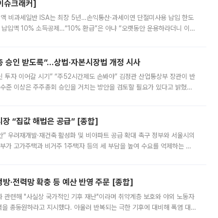
[이슈크래커]
 전액 비과세일반 ISA는 최장 5년…손익통산·과세이연 단절미사용 납입 한도
납입액 10% 소득공제…“10% 환급”은 아냐 “오랫동안 운용하라더니 이제
 ‘만능 절세 통장’으로 불리는 개인종합자산관리계좌(ISA)가 두 갈래로 개
주총 승인 받도록”…상법·자본시장법 개정 시사
닌 투자 이어갈 시기” “주52시간제도 손봐야” 김정관 산업통상부 장관이 반
 수준 이상은 주주총회 승인을 거치는 방안을 검토할 필요가 있다고 밝혔다.
배구조와 주주권 강화 논의가 이어지는 가운데, 핵심 연구인력에 대한
 “집값 해법은 공급” [종합]
안” 우려재개발·재건축 활성화 및 비아파트 공급 확대 촉구 정부와 서울시의
정부가 고가주택과 비거주 1주택자 등의 세 부담을 높여 수요를 억제하는 카
키울 것이라며 세금이 아닌 공급이 근본적인 처방이라고 전면 반박했다.
방·전력망 확충 등 예산 반영 주문 [종합]
과 관련해 "사실상 국가적인 기후 재난"이라며 취약계층 보호와 야외 노동자
정력을 총동원하라고 지시했다. 아울러 반복되는 극한 기후에 대비해 폭염 대응