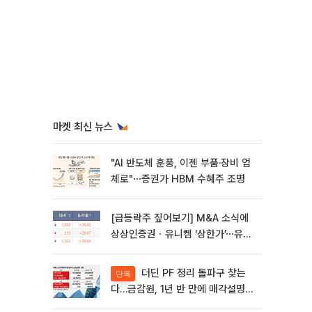
마켓 최신 뉴스
"AI 반도체 훈풍, 이젠 부품·장비 업
체로"⋯증권가 HBM 수혜주 조명
[급등락주 짚어보기] M&A 소식에
상상인증권ㆍ유니켐 ‘상한가’⋯유증
제동 걸린 SK디앤디↑
더딘 PF 정리 돌파구 찾는
단독
다…금감원, 1년 반 만에 매각설명회
재개