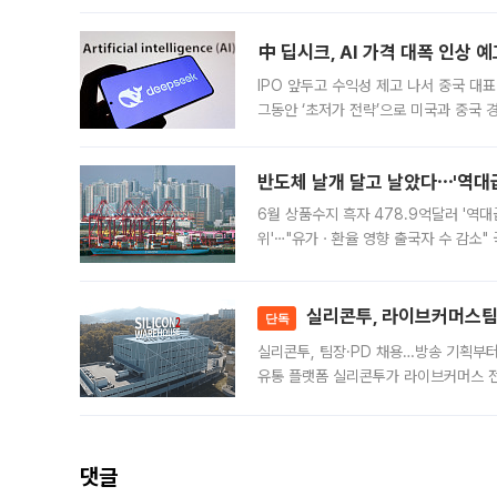
인프라 확충 계획을 내년도 예산안에 반
中 딥시크, AI 가격 대폭 인상 
IPO 앞두고 수익성 제고 나서 중국 대표
그동안 ‘초저가 전략’으로 미국과 중국
가된다. 블룸버그통신에 따르면 딥시크는
반도체 날개 달고 날았다⋯'역대급
6월 상품수지 흑자 478.9억달러 '역대
위'⋯"유가ㆍ환율 영향 출국자 수 감소" 
급 수출 호조가 매달 이어지면서 6월 
대 기
실리콘투, 라이브커머스팀 
단독
실리콘투, 팀장·PD 채용…방송 기획부
유통 플랫폼 실리콘투가 라이브커머스 전
나섰다. 국내 화장품을 해외 유통망에 공
댓글