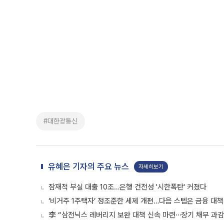
#대한광통신
유혜은 기자의 주요 뉴스
자세히보기
잠재적 부실 대출 10조…은행 건전성 '시한폭탄' 커졌다
‘비거주 1주택자’ 정조준한 세제 개편…다음 스텝은 금융 대책
李 “삼전닉스 레버리지 보완 대책 신속 마련⋯장기 채무 과감히