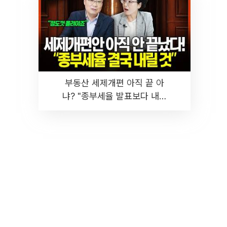
부동산 세제개편 아직 끝 아
냐? "종부세율 발표보다 내릴
것" 장기거주·양도세 전망 I 집
땅지성 I 김인만, 진미윤