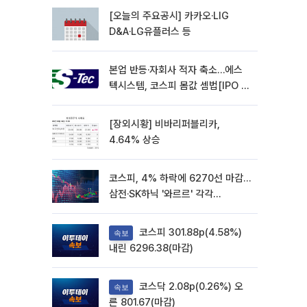
[오늘의 주요공시] 카카오·LIG
D&A·LG유플러스 등
본업 반등·자회사 적자 축소…에스
텍시스템, 코스피 몸값 셈법[IPO 엑
스레이]
[장외시황] 비바리퍼블리카,
4.64% 상승
코스피, 4% 하락에 6270선 마감…
삼전·SK하닉 '와르르' 각각
6%·10%대 급락
코스피 301.88p(4.58%)
속보
내린 6296.38(마감)
코스닥 2.08p(0.26%) 오
속보
른 801.67(마감)