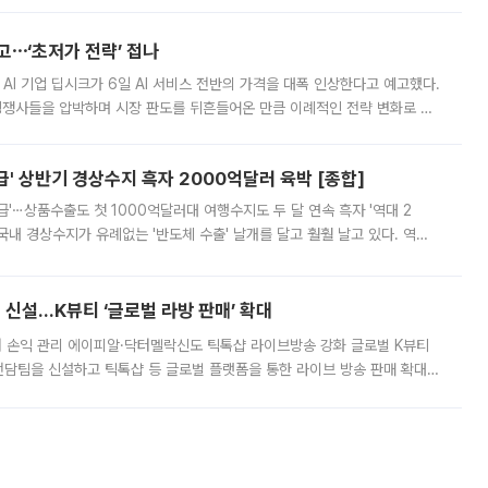
영하는 방안도 검토하라고 주문했다. 이 대통령은 이날 폭염·가뭄 대
예고⋯‘초저가 전략’ 접나
 AI 기업 딥시크가 6일 AI 서비스 전반의 가격을 대폭 인상한다고 예고했다.
 경쟁사들을 압박하며 시장 판도를 뒤흔들어온 만큼 이례적인 전략 변화로 평
 이날 공지를 통해 구체적인 인상 폭은 공개하지 않았지만 상당한 수
' 상반기 경상수지 흑자 2000억달러 육박 [종합]
급'⋯상품수출도 첫 1000억달러대 여행수지도 두 달 연속 흑자 '역대 2
국내 경상수지가 유례없는 '반도체 수출' 날개를 달고 훨훨 날고 있다. 역대
경상수지 뿐 아니라 상반기 경상수지 흑자도 2000억달러에 근접하며 사상 최
신설…K뷰티 ‘글로벌 라방 판매’ 확대
터 손익 관리 에이피알·닥터멜락신도 틱톡샵 라이브방송 강화 글로벌 K뷰티
담팀을 신설하고 틱톡샵 등 글로벌 플랫폼을 통한 라이브 방송 판매 확대에
급하는 데서 한발 더 나아가 방송 기획과 상품 구성, 출연자 섭외, 손익