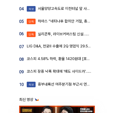
서울양양고속도로 이천터널 앞 사고 발생
04
속보
하마스 “네타냐후 합의안 거절, 총선 앞두고 시간 끌기”
05
단독
06
실리콘투, 라이브커머스팀 신설…K뷰티 ‘글로벌 판매망’ 확대[K뷰티 라방戰]
단독
LIG D&A, 천궁Ⅱ 수출에 2Q 영업익 29.5%↑…수주잔고 24.6조 [종합]
07
코스피 4.58% 하락, 환율 1420원대 [포토]
08
코스피 장중 낙폭 확대에 '매도 사이드카'…외인 2.8조'팔자'· 개인 3.1조 '사자'
09
중부내륙선 여주분기점 부근서 연이은 추돌사고 발생
10
속보
최신 영상