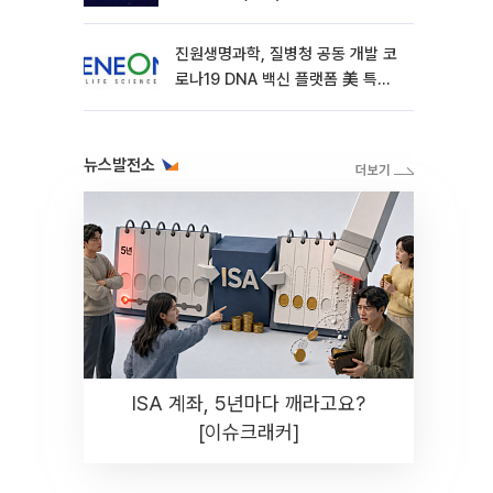
진원생명과학, 질병청 공동 개발 코
로나19 DNA 백신 플랫폼 美 특허
확보
뉴스발전소
ISA 계좌, 5년마다 깨라고요?
[이슈크래커]