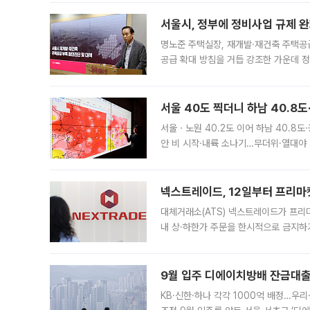
서울시, 정부에 정비사업 규제 완화
명노준 주택실장, 재개발·재건축 주택공
공급 확대 방침을 거듭 강조한 가운데 정
면 반박하고 나섰다. 명노준 서울시 주택
서울 40도 찍더니 하남 40.8도
서울ㆍ노원 40.2도 이어 하남 40.8도
안 비 시작·내륙 소나기…무더위·열대야 
에서도 40도를 웃도는 기온이 관측됐다
의 극심한
넥스트레이드, 12일부터 프리마
대체거래소(ATS) 넥스트레이드가 프리
내 상·하한가 주문을 한시적으로 금지하
가 체결 사례와 관련해 설명자료를 내고
9월 입주 디에이치방배 잔금대출
KB·신한·하나 각각 1000억 배정…우