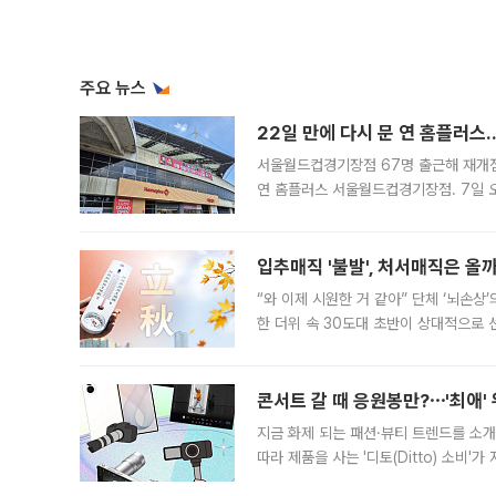
주요 뉴스
22일 만에 다시 문 연 홈플러스
서울월드컵경기장점 67명 출근해 재개점 
연 홈플러스 서울월드컵경기장점. 7일 
우유, 과일 같은 신선식품이 차근차근 자
입추매직 '불발', 처서매직은 올
“와 이제 시원한 거 같아” 단체 ‘뇌손상
한 더위 속 30도대 초반이 상대적으로
지역에 있었습니다. 7월 말에는 서풍과
콘서트 갈 때 응원봉만?⋯'최애'
지금 화제 되는 패션·뷰티 트렌드를 소개
따라 제품을 사는 '디토(Ditto) 소비
어디일까요? 아이돌 콘서트 시작을 기다