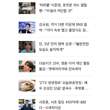
'차쥐뿔' 이준영, 포켓몬 카드 열혈
팬⋯"리셀러 처단할 것"
김규원, 격이 다른 미담에 SNS 들
썩⋯"아이 속옷 빨고 졸업식도 참
석"
던, 3년 만의 컴백 심경⋯"불완전한
모습도 솔직하게"
더보이즈 선우, 영훈 이어 개인 활동
돌입⋯앳에어리어와 전속계약
'2TV 생생정보' 오늘방송맛집- 배
우 강성진 단골! 쌀국수ㆍ푸팟퐁 커
리 맛집 '블○○○'
서장훈, 서초 빌딩 450억에 내놨
다⋯시세차익은