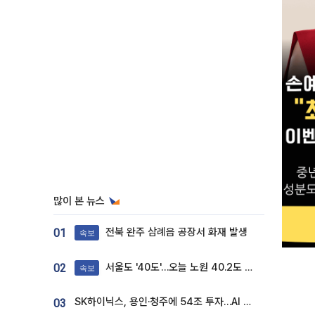
많이 본 뉴스
전북 완주 삼례읍 공장서 화재 발생
01
속보
서울도 '40도'…오늘 노원 40.2도 기록
02
속보
SK하이닉스, 용인·청주에 54조 투자…AI 메모리 생산기지 키운다
03