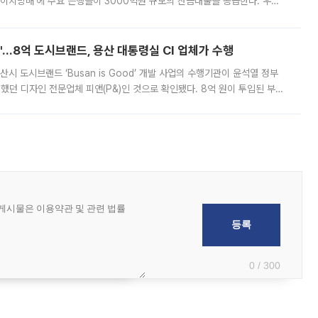
에이치방배’에 주요 은행들이 3000억원 규모의 잔금대출을 공급한다. 우리
하고 있어 향후 공급 규모가 늘어날 전망이다. 7일 금융권에 따르면 KB국
od'…8억 도시브랜드, 용산 대통령실 CI 업체가 수행
시 도시브랜드 ‘Busan is Good’ 개발 사업의 수행기관이 윤석열 정부
여했던 디자인 전문업체 피앤(P&)인 것으로 확인됐다. 8억 원이 투입된 부산
 부족과 디자인 정체성 논란에 휩싸였던 만큼, 사업 선정 과정과 결과물에
0 / 300