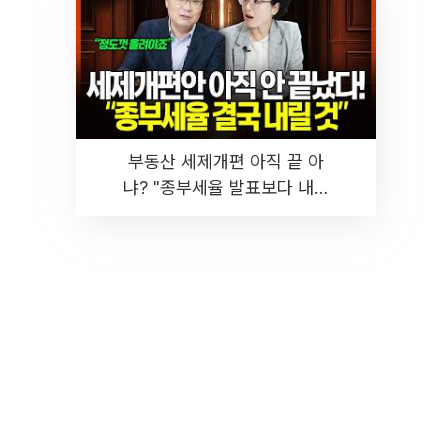
부동산 세제개편 아직 끝 아
냐? "종부세율 발표보다 내릴
것" 장기거주·양도세 전망 I 집
땅지성 I 김인만, 진미윤