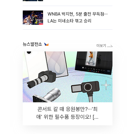
WNBA 박지현, 5분 출전 무득점⋯
LA는 미네소타 꺾고 승리
뉴스발전소
콘서트 갈 때 응원봉만?⋯'최
애' 위한 필수품 등장이오! [솔
드아웃]