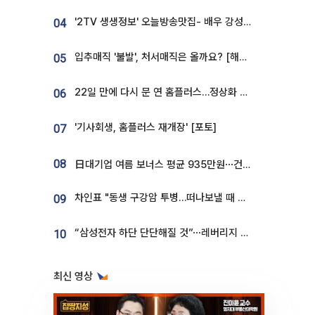
'2TV 생생정보' 오늘방송맛집- 배우 강성진 단골! 쌀국수ㆍ푸팟퐁 커리 맛집 '블○○○'
04
입추매직 '불발', 처서매직은 올까요? [해시태그]
05
22일 만에 다시 문 연 홈플러스…정상화 바쁜데 재고 없어 ‘발동동’[가보니]
06
'기사회생, 홈플러스 재개장' [포토]
07
08
日대기업 여름 보너스 평균 935만원⋯건설회사 1800만 넘어
차인표 "동생 구강암 투병…떠나보낼 때 가장 힘들었다”
09
“삼성전자 하단 단단해질 것”⋯레버리지 규제에 쏠림 완화 [찐코노미]
10
최신 영상