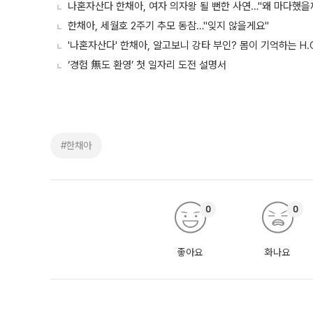
나혼자산다 한채아, 여자 의자왕 될 뻔한 사연…"왜 마다했을
한채아, 세월호 2주기 추모 동참…"잊지 않을게요"
'나혼자산다' 한채아, 알고보니 강타 부인? 몸이 기억하는 H.
‘경험 無도 환영’ 첫 일자리 도전 설명서
#한채아
0
0
좋아요
화나요