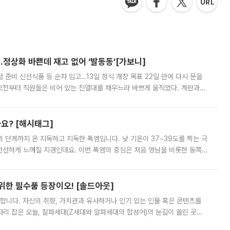
…정상화 바쁜데 재고 없어 ‘발동동’[가보니]
준비 신선식품 등 순차 입고…13일 정식 개장 목표 22일 만에 다시 문을
오전부터 직원들은 비어 있는 진열대를 채우느라 바쁘게 움직였다. 계란과
리를 잡기 시작했지만, 매장 곳곳엔 여전히 텅 빈 매대가 먼저 눈에 들어왔
까요? [해시태그]
’의 단계까지 온 지독하고 지독한 폭염입니다. 낮 기온이 37~39도를 찍는 극
 선선하게 느껴질 지경인데요. 이번 폭염의 중심은 처음 영남을 비롯한 동쪽
 북서풍이 산맥을 넘어 영남 쪽으로 내려오면서 뜨겁고 건조해졌는데요.
 위한 필수품 등장이오! [솔드아웃]
합니다. 자신의 취향, 가치관과 유사하거나 인기 있는 인물 혹은 콘텐츠를
'가 자리 잡은 오늘, 잘파세대(Z세대와 알파세대의 합성어)의 눈길이 쏠린 곳은
리는 공연장. 응원봉만큼이나 눈에 띄는 게 있습니다. 공연이 시작되기