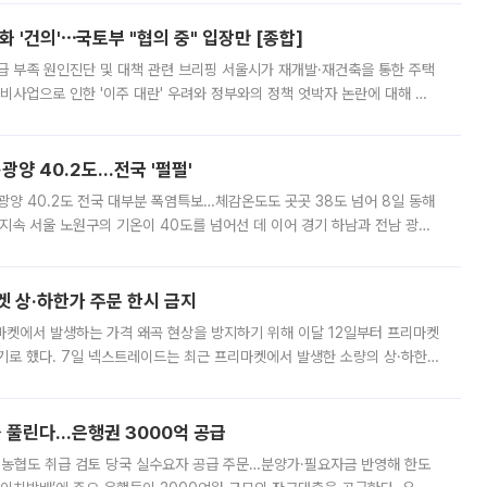
 '건의'⋯국토부 "협의 중" 입장만 [종합]
급 부족 원인진단 및 대책 관련 브리핑 서울시가 재개발·재건축을 통한 주택
비사업으로 인한 '이주 대란' 우려와 정부와의 정책 엇박자 논란에 대해 정
실장은 2031년까지 31만 가구 착공 목표에 차질이 없다는 입장이나,
·광양 40.2도…전국 '펄펄'
·광양 40.2도 전국 대부분 폭염특보…체감온도도 곳곳 38도 넘어 8일 동해
지속 서울 노원구의 기온이 40도를 넘어선 데 이어 경기 하남과 전남 광양
. 전국 대부분 지역에 폭염특보가 내려진 가운데 곳곳에서 39~40도 안팎
켓 상·하한가 주문 한시 금지
마켓에서 발생하는 가격 왜곡 현상을 방지하기 위해 이달 12일부터 프리마켓
기로 했다. 7일 넥스트레이드는 최근 프리마켓에서 발생한 소량의 상·하한
, 주문 오류로 인한 가격 급등락을 최소화하기 위한 비상 대응방안을 발표
 풀린다…은행권 3000억 공급
리·농협도 취급 검토 당국 실수요자 공급 주문…분양가·필요자금 반영해 한도