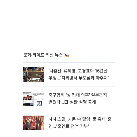
문화·라이프 최신 뉴스
'나혼산' 류혜영, 고경표와 16년산
우정…"자취방서 부모님과 마주쳐"
축구협회 '성 접대 의혹' 일본까지
번졌다…日 심판 실명 공개
하하·스컬, 가뭄 속 밀양 '물 축제' 출
연…"출연료 전액 기부"