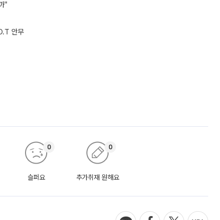
까"
O.T 안무
0
0
슬퍼요
추가취재 원해요