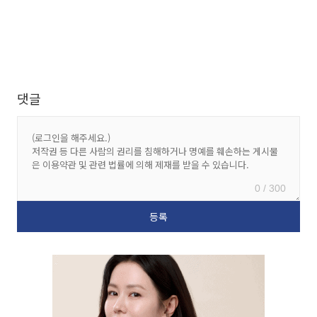
댓글
0 / 300