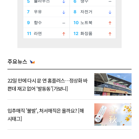
주요뉴스
22일 만에 다시 문 연 홈플러스…정상화 바
쁜데 재고 없어 ‘발동동’[가보니]
입추매직 '불발', 처서매직은 올까요? [해
시태그]