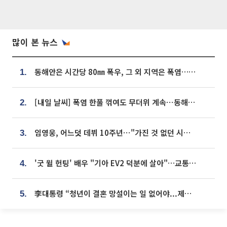
많이 본 뉴스
동해안은 시간당 80㎜ 폭우, 그 외 지역은 폭염…‘극과 극 날씨’
1.
[내일 날씨] 폭염 한풀 꺾여도 무더위 계속⋯동해안 이틀 연속 비
2.
임영웅, 어느덧 데뷔 10주년⋯"가진 것 없던 시절, 내 앞엔 20명의 팬뿐"
3.
'굿 윌 헌팅' 배우 "기아 EV2 덕분에 살아"…교통사고 후 안전성 극찬
4.
李대통령 “청년이 결혼 망설이는 일 없어야...제도상 불이익 조사”
5.