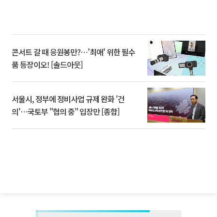
콘서트 갈 때 응원봉만?⋯'최애' 위한 필수
품 등장이오! [솔드아웃]
서울시, 정부에 정비사업 규제 완화 '건
의'⋯국토부 "협의 중" 입장만 [종합]