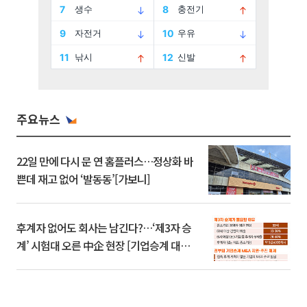
주요뉴스
22일 만에 다시 문 연 홈플러스…정상화 바
쁜데 재고 없어 ‘발동동’[가보니]
후계자 없어도 회사는 남긴다?…‘제3자 승
계’ 시험대 오른 中企 현장 [기업승계 대전
환]