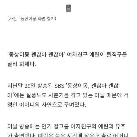
(사진='동상이몽'화면 캡처)
'동상이몽 괜찮아 괜찮아' 여자친구 예린이 돌직구를
날려 화제다.
지난달 29일 방송된 SBS '동상이몽, 괜찮아 괜찮
아'에는 질풍노도 사춘기를 겪고 있는 아들 때문에 걱
정인 어머니의 사연으로 꾸며졌다.
이날 방송에는 인기 걸그룹 여자친구의 예린과 유주
가 출연했다. 예린은 늦은 시간에 잦은 외출로 어머니