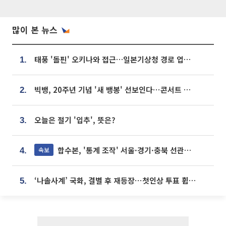
많이 본 뉴스
태풍 '돌핀' 오키나와 접근…일본기상청 경로 업데이트
1.
빅뱅, 20주년 기념 '새 뱅봉' 선보인다⋯콘서트 앞두고 팝업 개최
2.
오늘은 절기 '입추', 뜻은?
3.
합수본, '통계 조작' 서울·경기·충북 선관위 등 추가 압수수색
속보
4.
‘나솔사계’ 국화, 결별 후 재등장⋯첫인상 투표 휩쓸고 ‘인기녀’ 등극
5.