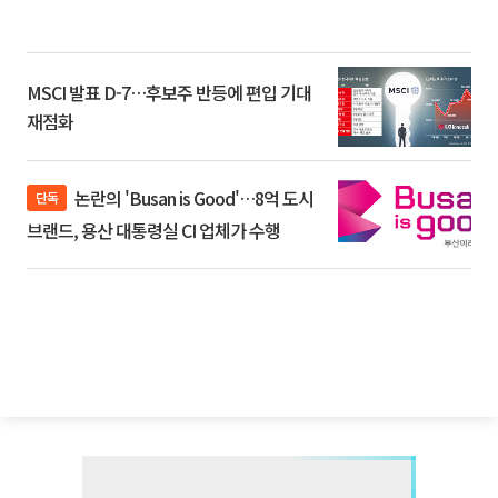
MSCI 발표 D-7…후보주 반등에 편입 기대
재점화
논란의 'Busan is Good'…8억 도시
단독
브랜드, 용산 대통령실 CI 업체가 수행