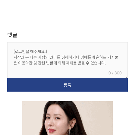
댓글
0 / 300