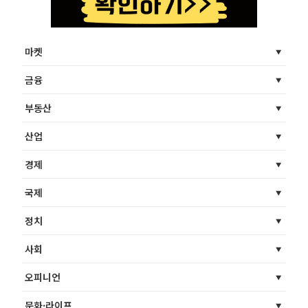
마켓
금융
부동산
산업
경제
국제
정치
사회
오피니언
문화·라이프