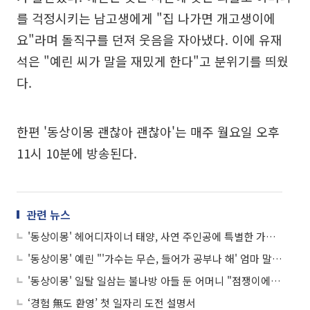
를 걱정시키는 남고생에게 "집 나가면 개고생이에
요"라며 돌직구를 던져 웃음을 자아냈다. 이에 유재
석은 "예린 씨가 말을 재밌게 한다"고 분위기를 띄웠
다.
한편 '동상이몽 괜찮아 괜찮아'는 매주 월요일 오후
11시 10분에 방송된다.
관련 뉴스
'동상이몽' 헤어디자이너 태양, 사연 주인공에 특별한 가위 선물! "생각 바뀌길"
'동상이몽' 예린 "'가수는 무슨, 들어가 공부나 해' 엄마 말 상처 됐어" 눈물
'동상이몽' 일탈 일삼는 불나방 아들 둔 어머니 "점쟁이에 1000만원 들어"
‘경험 無도 환영’ 첫 일자리 도전 설명서