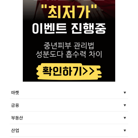
마켓
금융
부동산
산업