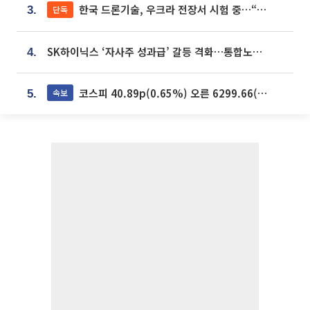
한국 드론기술, 우크라 전장서 시험 중…“스타트업 여러 곳 참여”
단독
3.
SK하이닉스 ‘자사주 성과급’ 갈등 격화…통합노조 출범 움직임
4.
코스피 40.89p(0.65%) 오른 6299.66(마감)
속보
5.