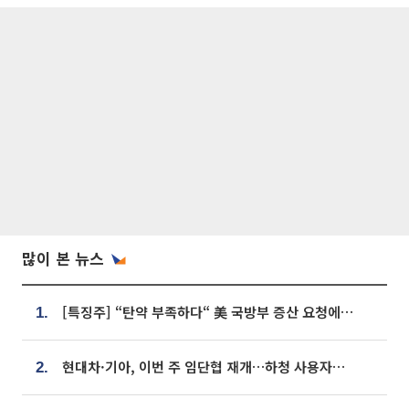
많이 본 뉴스
[특징주] “탄약 부족하다“ 美 국방부 증산 요청에⋯국내 방산주 급등세
1.
현대차·기아, 이번 주 임단협 재개…하청 사용자성 재심도 ‘변수’
2.