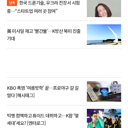
한국 드론기술, 우크라 전장서 시험
단독
중…“스타트업 여러 곳 참여”
美 미사일 재고 ‘빨간불’…K방산 북미 진출
기대
KBO 폭염 '여름방학' 끝…프로야구 갈 길
멀다 [해시태그]
빅뱅 컴백하고 튜이드 데뷔하고⋯K팝 '몇
세대'세요? [엔터로그]