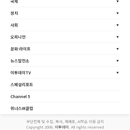
국제
정치
사회
오피니언
문화·라이프
뉴스발전소
이투데이TV
스페셜리포트
Channel 5
위너스IR클럽
무단전재 및 수집, 복사, 재배포, AI학습 이용 금지
Copyright 2006.
이투데이
. All rights reserved