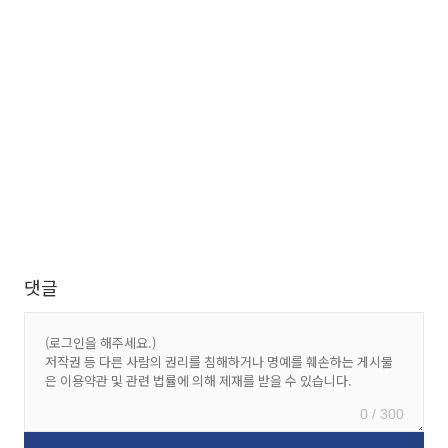
댓글
0 / 300