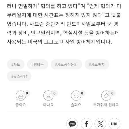
러나 면밀하게’ 협의를 하고 있다”며 “언제 협의가 마
무리될지에 대한 시간표는 정해져 있지 않다”고 덧붙
였습니다. 사드란 중단거리 탄도미사일로부터 군 병
력과 장비, 인구밀집지역, 핵심시설 등을 방어하는데
사용되는 미국의 고고도 미사일 방어체계입니다.
#사드
#팬타곤
#사드공식논의
#사드배치
#뉴스팡팡
0
0
0
0
좋아요
화나요
슬퍼요
추가취재 원해요