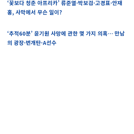
‘꽃보다 청춘 아프리카’ 류준열·박보검·고경표·안재
홍, 사막에서 무슨 일이?
‘추적60분’ 윤기원 사망에 관한 몇 가지 의혹… 만남
의 광장·번개탄·A선수