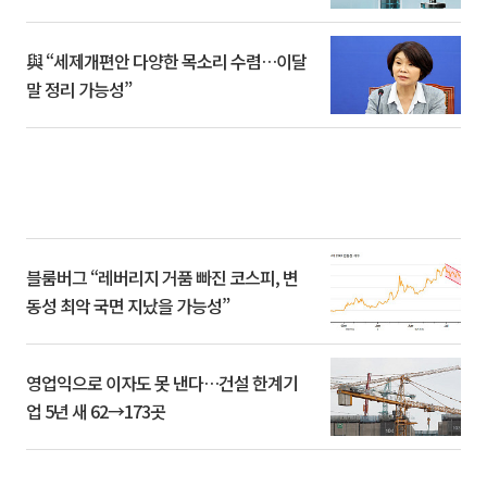
與 “세제개편안 다양한 목소리 수렴…이달
말 정리 가능성”
블룸버그 “레버리지 거품 빠진 코스피, 변
동성 최악 국면 지났을 가능성”
영업익으로 이자도 못 낸다…건설 한계기
업 5년 새 62→173곳