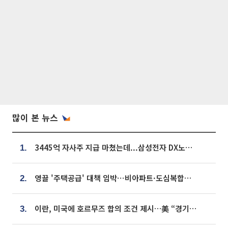
많이 본 뉴스
3445억 자사주 지급 마쳤는데...삼성전자 DX노조, 뒤늦은 '떼쓰기 집회'
1.
영끌 '주택공급' 대책 임박⋯비아파트·도심복합까지 총동원
2.
이란, 미국에 호르무즈 합의 조건 제시…美 “경기 아직 안 끝나” [종합]
3.