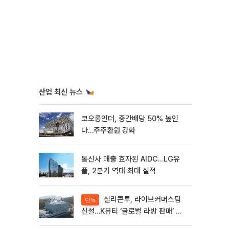
산업 최신 뉴스
코오롱인더, 중간배당 50% 높인
다…주주환원 강화
통신사 매출 효자된 AIDC…LG유
플, 2분기 역대 최대 실적
실리콘투, 라이브커머스팀
단독
신설…K뷰티 ‘글로벌 라방 판매’ 확
대