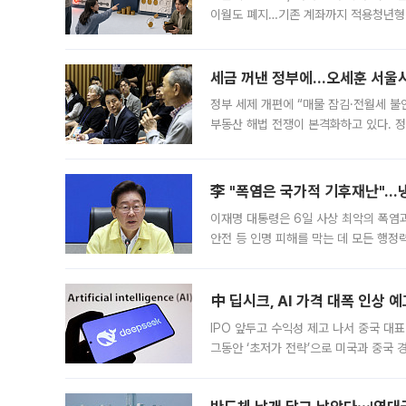
이월도 폐지…기존 계좌까지 적용청년형 
는 5년마다 계좌를 해지하라는 건가요?”
편을
세금 꺼낸 정부에…오세훈 서울시장
정부 세제 개편에 “매물 잠김·전월세 불
부동산 해법 전쟁이 본격화하고 있다. 
드를 꺼내자 서울시는 전·월세 부담만 
李 "폭염은 국가적 기후재난"…냉
이재명 대통령은 6일 사상 최악의 폭염
안전 등 인명 피해를 막는 데 모든 행
인프라 확충 계획을 내년도 예산안에 반
中 딥시크, AI 가격 대폭 인상 
IPO 앞두고 수익성 제고 나서 중국 대표
그동안 ‘초저가 전략’으로 미국과 중국
가된다. 블룸버그통신에 따르면 딥시크는