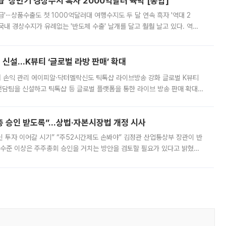
' 상반기 경상수지 흑자 2000억달러 육박 [종합]
급'⋯상품수출도 첫 1000억달러대 여행수지도 두 달 연속 흑자 '역대 2
국내 경상수지가 유례없는 '반도체 수출' 날개를 달고 훨훨 날고 있다. 역대
경상수지 뿐 아니라 상반기 경상수지 흑자도 2000억달러에 근접하며 사상 최
신설…K뷰티 ‘글로벌 라방 판매’ 확대
터 손익 관리 에이피알·닥터멜락신도 틱톡샵 라이브방송 강화 글로벌 K뷰티
담팀을 신설하고 틱톡샵 등 글로벌 플랫폼을 통한 라이브 방송 판매 확대에
급하는 데서 한발 더 나아가 방송 기획과 상품 구성, 출연자 섭외, 손익
주총 승인 받도록”…상법·자본시장법 개정 시사
닌 투자 이어갈 시기” “주52시간제도 손봐야” 김정관 산업통상부 장관이 반
 수준 이상은 주주총회 승인을 거치는 방안을 검토할 필요가 있다고 밝혔다.
배구조와 주주권 강화 논의가 이어지는 가운데, 핵심 연구인력에 대한