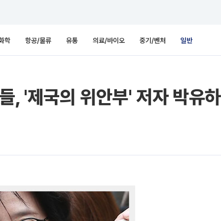
화학
항공/물류
유통
의료/바이오
중기/벤처
일반
, '제국의 위안부' 저자 박유