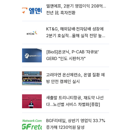
엘앤에프, 2분기 영업이익 208억…
전년 比 흑자전환
KT&G, 해외담배·전자담배 성장에
2분기 호실적…올해 실적 전망 높였
다
[BioS]온코닉, P-CAB '자큐보'
GERD "인도 시판허가"
고려아연 온산제련소, 온열 질환 예
방 안전 캠페인 실시
새출발 트리니티항공, 재도약 나선
다…노선별 서비스 차별화[종합]
BGF리테일, 상반기 영업익 33.7%
증가해 1230억원 달성