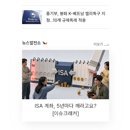
중기부, 봉화 K-베트남 밸리특구 지
정…10개 규제특례 적용
뉴스발전소
ISA 계좌, 5년마다 깨라고요?
[이슈크래커]