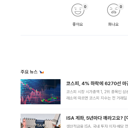
0
0
좋아요
화나요
주요 뉴스
코스피, 4% 하락에 6270선 마
코스피 시장 시가총액 1, 2위 종목인 
래소에 따르면 코스피 지수는 전 거래일 대
1.81% 내린 6478.75에 출발한 코
다. 이날 오전
ISA 계좌, 5년마다 깨라고요? 
생산적금융 ISA, 국내 투자 이자·배당