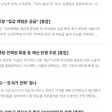
납입액 10% 소득공제…“10% 환급”은 아냐 “오랫동안 운용하라더니 이제
 ‘만능 절세 통장’으로 불리는 개인종합자산관리계좌(ISA)가 두 갈래로 개
 “집값 해법은 공급” [종합]
안” 우려재개발·재건축 활성화 및 비아파트 공급 확대 촉구 정부와 서울시의
정부가 고가주택과 비거주 1주택자 등의 세 부담을 높여 수요를 억제하는 카
키울 것이라며 세금이 아닌 공급이 근본적인 처방이라고 전면 반박했다.
방·전력망 확충 등 예산 반영 주문 [종합]
과 관련해 "사실상 국가적인 기후 재난"이라며 취약계층 보호와 야외 노동자
정력을 총동원하라고 지시했다. 아울러 반복되는 극한 기후에 대비해 폭염 대응
영하는 방안도 검토하라고 주문했다. 이 대통령은 이날 폭염·가뭄 대
예고⋯‘초저가 전략’ 접나
 AI 기업 딥시크가 6일 AI 서비스 전반의 가격을 대폭 인상한다고 예고했다.
 경쟁사들을 압박하며 시장 판도를 뒤흔들어온 만큼 이례적인 전략 변화로 평
 이날 공지를 통해 구체적인 인상 폭은 공개하지 않았지만 상당한 수