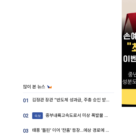
많이 본 뉴스
김정관 장관 “반도체 성과급, 주총 승인 받도록”…상법·자본시장법 개정 시사
01
중부내륙고속도로서 미상 폭발물 발견
02
속보
태풍 '돌핀' 이어 '찬홈' 등장…예상 경로에 한국 '한숨'
03