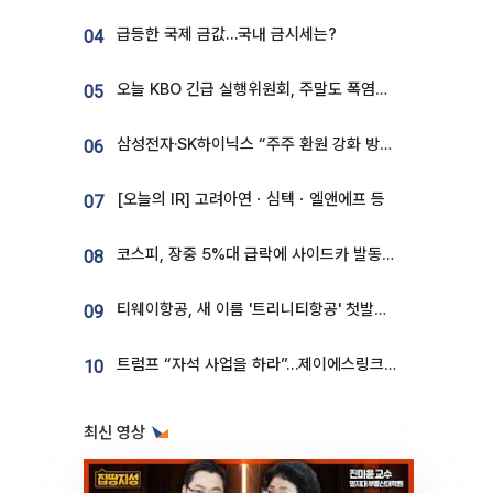
급등한 국제 금값…국내 금시세는?
04
오늘 KBO 긴급 실행위원회, 주말도 폭염취소 될까
05
삼성전자·SK하이닉스 “주주 환원 강화 방안 마련”
06
[오늘의 IR] 고려아연ㆍ심텍ㆍ엘앤에프 등
07
코스피, 장중 5%대 급락에 사이드카 발동…삼성·SK 동반 폭락
08
티웨이항공, 새 이름 '트리니티항공' 첫발…SSC 전략 본격화
09
트럼프 “자석 사업을 하라”…제이에스링크, 비중국 영구자석 공급망 구축 속도
10
최신 영상