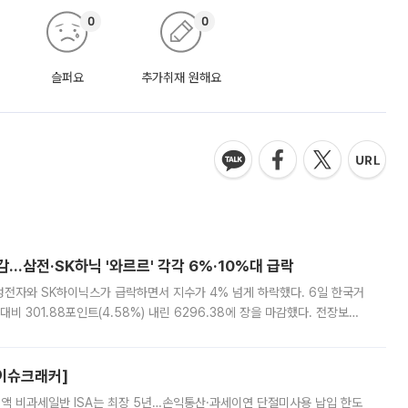
0
0
슬퍼요
추가취재 원해요
감…삼전·SK하닉 '와르르' 각각 6%·10%대 급락
삼성전자와 SK하이닉스가 급락하면서 지수가 4% 넘게 하락했다. 6일 한국거
비 301.88포인트(4.58%) 내린 6296.38에 장을 마감했다. 전장보다
스피는 장중 한때 6550.94까지 오르기도 했으나 6238.32까지 밀리기도 했
[이슈크래커]
 전액 비과세일반 ISA는 최장 5년…손익통산·과세이연 단절미사용 납입 한도