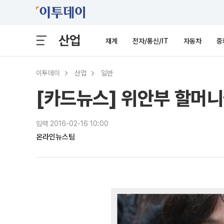
산업
재계
전자/통신/IT
자동차
중
이투데이
산업
일반
[카드뉴스] 위안부 할머니들
입력 2016-02-16 10:00
온라인뉴스팀