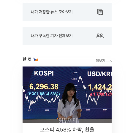
내가 저장한 뉴스 모아보기
내가 구독한 기자 전체보기
한 컷
코스피 4.58% 하락, 환율