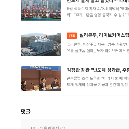
반도체 날개 달고 날았다⋯'역대급
6월 상품수지 흑자 478.9억달러 '역대
위'⋯"유가ㆍ환율 영향 출국자 수 감소" 
급 수출 호조가 매달 이어지면서 6월 
대 기
실리콘투, 라이브커머스팀 
단독
실리콘투, 팀장·PD 채용…방송 기획부
유통 플랫폼 실리콘투가 라이브커머스 전
나섰다. 국내 화장품을 해외 유통망에 공
김정관 장관 “반도체 성과급, 
관훈클럽 초청 토론회 “이익 나눌 때 아
도체 업계의 성과급 지급과 관련해 일정
최근 상법·자본시장법 개정으로 기업 지
댓글