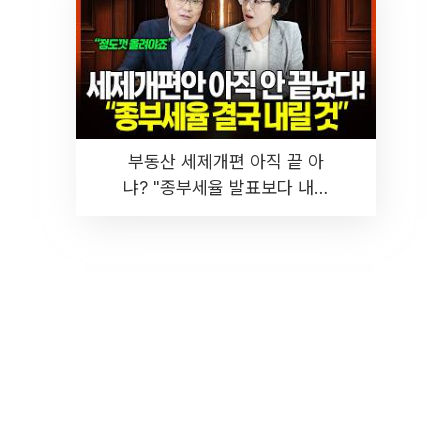
부동산 세제개편 아직 끝 아
냐? "종부세율 발표보다 내릴
것" 장기거주·양도세 전망 I 집
땅지성 I 김인만, 진미윤