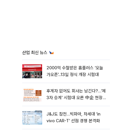
산업 최신 뉴스
2000억 수혈받은 홈플러스 ‘오늘
가오픈’...13일 정식 개장 시험대
후계자 없어도 회사는 남긴다?…‘제
3자 승계’ 시험대 오른 中企 현장
[기업승계 대전환]
J&J도 참전…빅파마, 차세대 ‘in
vivo CAR-T’ 선점 경쟁 본격화