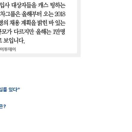
십룸 있다”
은?