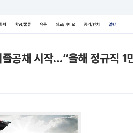
화학
항공/물류
유통
의료/바이오
중기/벤처
일반
 대졸공채 시작…“올해 정규직 1