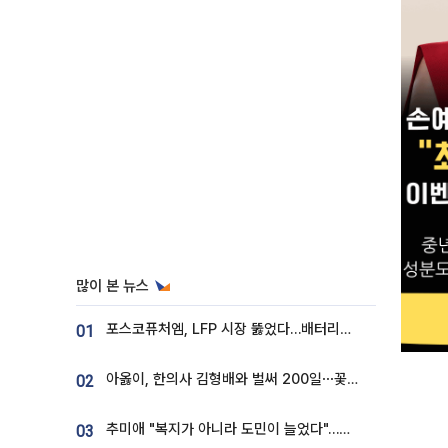
많이 본 뉴스
포스코퓨처엠, LFP 시장 뚫었다…배터리사와 대규모 장기 공급 합의
01
아옳이, 한의사 김형배와 벌써 200일⋯꽃다발 들고 "프러포즈 아냐"
02
추미애 "복지가 아니라 도민이 늘었다"…재정난 책임론 정면돌파
03