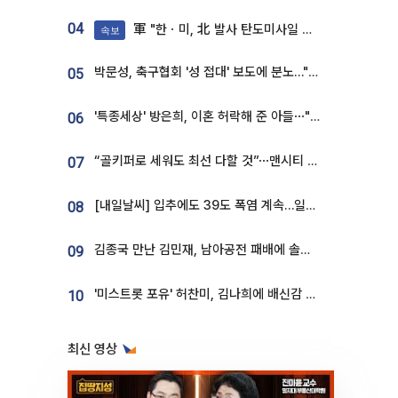
04
軍 "한ㆍ미, 北 발사 탄도미사일 제원 정밀분석 중"
속보
박문성, 축구협회 '성 접대' 보도에 분노…"다 말아먹으려고 작정했나"
05
'특종세상' 방은희, 이혼 허락해 준 아들⋯"너무 잘 커줬다" 오열
06
“골키퍼로 세워도 최선 다할 것”⋯맨시티 누네스, 주전 경쟁 각오 [인터뷰]
07
[내일날씨] 입추에도 39도 폭염 계속…일부 지역 소나기
08
김종국 만난 김민재, 남아공전 패배에 솔직한 속내⋯"선수들도 못하긴 했다"
09
'미스트롯 포유' 허찬미, 김나희에 배신감 든 사연⋯"이상준 추천해주더라"
10
최신 영상