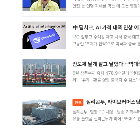
안전 등 인명 피해를 막는 데 모든 행
인프라 확충 계획을 내년도 예산안에 반
中 딥시크, AI 가격 대폭 인상 
IPO 앞두고 수익성 제고 나서 중국 대표
그동안 ‘초저가 전략’으로 미국과 중국
가된다. 블룸버그통신에 따르면 딥시크는
반도체 날개 달고 날았다⋯'역대급
6월 상품수지 흑자 478.9억달러 '역대
위'⋯"유가ㆍ환율 영향 출국자 수 감소" 
급 수출 호조가 매달 이어지면서 6월 
대 기
실리콘투, 라이브커머스팀 
단독
실리콘투, 팀장·PD 채용…방송 기획부
유통 플랫폼 실리콘투가 라이브커머스 전
나섰다. 국내 화장품을 해외 유통망에 공