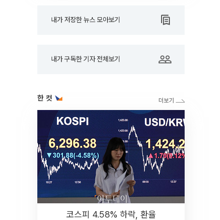
내가 저장한 뉴스 모아보기
내가 구독한 기자 전체보기
한 컷
코스피 4.58% 하락, 환율