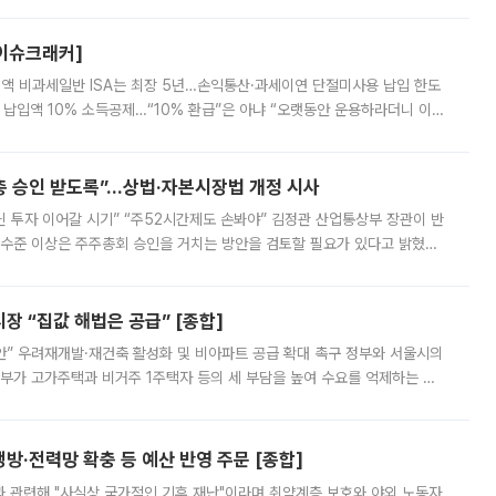
스피는 장중 한때 6550.94까지 오르기도 했으나 6238.32까지 밀리기도 했
[이슈크래커]
 전액 비과세일반 ISA는 최장 5년…손익통산·과세이연 단절미사용 납입 한도
납입액 10% 소득공제…“10% 환급”은 아냐 “오랫동안 운용하라더니 이제
 ‘만능 절세 통장’으로 불리는 개인종합자산관리계좌(ISA)가 두 갈래로 개
주총 승인 받도록”…상법·자본시장법 개정 시사
닌 투자 이어갈 시기” “주52시간제도 손봐야” 김정관 산업통상부 장관이 반
 수준 이상은 주주총회 승인을 거치는 방안을 검토할 필요가 있다고 밝혔다.
배구조와 주주권 강화 논의가 이어지는 가운데, 핵심 연구인력에 대한
 “집값 해법은 공급” [종합]
안” 우려재개발·재건축 활성화 및 비아파트 공급 확대 촉구 정부와 서울시의
정부가 고가주택과 비거주 1주택자 등의 세 부담을 높여 수요를 억제하는 카
키울 것이라며 세금이 아닌 공급이 근본적인 처방이라고 전면 반박했다.
방·전력망 확충 등 예산 반영 주문 [종합]
과 관련해 "사실상 국가적인 기후 재난"이라며 취약계층 보호와 야외 노동자