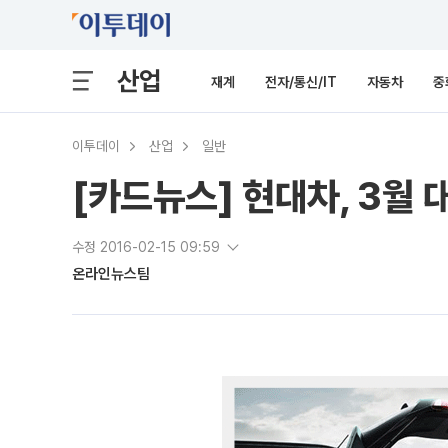
산업
재계
전자/통신/IT
자동차
중
이투데이
산업
일반
[카드뉴스] 현대차, 3월
수정 2016-02-15 09:59
온라인뉴스팀