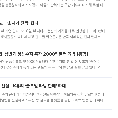
정력을 총동원하라고 지시했다. 아울러 반복되는 극한 기후에 대비해 폭염 대응
영하는 방안도 검토하라고 주문했다. 이 대통령은 이날 폭염·가뭄 대
예고⋯‘초저가 전략’ 접나
 AI 기업 딥시크가 6일 AI 서비스 전반의 가격을 대폭 인상한다고 예고했다.
 경쟁사들을 압박하며 시장 판도를 뒤흔들어온 만큼 이례적인 전략 변화로 평
 이날 공지를 통해 구체적인 인상 폭은 공개하지 않았지만 상당한 수
' 상반기 경상수지 흑자 2000억달러 육박 [종합]
급'⋯상품수출도 첫 1000억달러대 여행수지도 두 달 연속 흑자 '역대 2
국내 경상수지가 유례없는 '반도체 수출' 날개를 달고 훨훨 날고 있다. 역대
경상수지 뿐 아니라 상반기 경상수지 흑자도 2000억달러에 근접하며 사상 최
신설…K뷰티 ‘글로벌 라방 판매’ 확대
터 손익 관리 에이피알·닥터멜락신도 틱톡샵 라이브방송 강화 글로벌 K뷰티
담팀을 신설하고 틱톡샵 등 글로벌 플랫폼을 통한 라이브 방송 판매 확대에
급하는 데서 한발 더 나아가 방송 기획과 상품 구성, 출연자 섭외, 손익