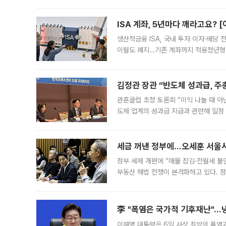
1.81% 내린 6478.75에 출발한 코
다. 이날 오전
ISA 계좌, 5년마다 깨라고요? 
생산적금융 ISA, 국내 투자 이자·배당
이월도 폐지…기존 계좌까지 적용청년형 
는 5년마다 계좌를 해지하라는 건가요?”
편을
김정관 장관 “반도체 성과급, 
관훈클럽 초청 토론회 “이익 나눌 때 아
도체 업계의 성과급 지급과 관련해 일정
최근 상법·자본시장법 개정으로 기업 지
세금 꺼낸 정부에…오세훈 서울시장
정부 세제 개편에 “매물 잠김·전월세 불
부동산 해법 전쟁이 본격화하고 있다. 
드를 꺼내자 서울시는 전·월세 부담만 
李 "폭염은 국가적 기후재난"…냉
이재명 대통령은 6일 사상 최악의 폭염