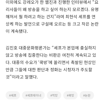
이외에도 강레오가 한 웹진과 진행한 인터뷰에서 “요
리사들이 왜 방송을 하고 싶어 하는지 모르겠다. 유명
해져서 뭘 하려고 하는 건지”라며 최현석 셰프를 연
상케 하는 발언으로 구설에 오르는 등 크고 작은 논란
이 계속됐다.
김진호 대중문화평론가는 “셰프가 본업에 충실하지
않고 방송에 집중한다는 비판은 여전히 계속되고 있
다. 대중의 수요가 ‘쿡방’에 쏠리면서 촉발된 현상인
만큼 그들에 대한 판단과 정화는 시청자가 주도할
것”이라고 말했다.
#셰프
#셰프테이너
#먹방
#쿡방
#논란