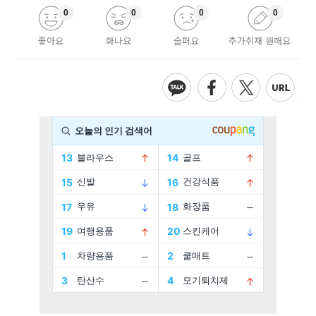
0
0
0
0
좋아요
화나요
슬퍼요
추가취재 원해요