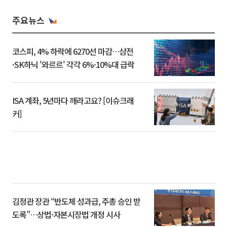
주요뉴스
코스피, 4% 하락에 6270선 마감…삼전
·SK하닉 '와르르' 각각 6%·10%대 급락
ISA 계좌, 5년마다 깨라고요? [이슈크래
커]
김정관 장관 “반도체 성과급, 주총 승인 받
도록”…상법·자본시장법 개정 시사