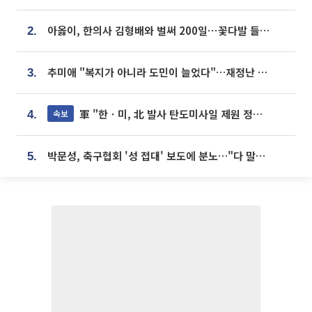
아옳이, 한의사 김형배와 벌써 200일⋯꽃다발 들고 "프러포즈 아냐"
2.
추미애 "복지가 아니라 도민이 늘었다"…재정난 책임론 정면돌파
3.
軍 "한ㆍ미, 北 발사 탄도미사일 제원 정밀분석 중"
속보
4.
박문성, 축구협회 '성 접대' 보도에 분노…"다 말아먹으려고 작정했나"
5.