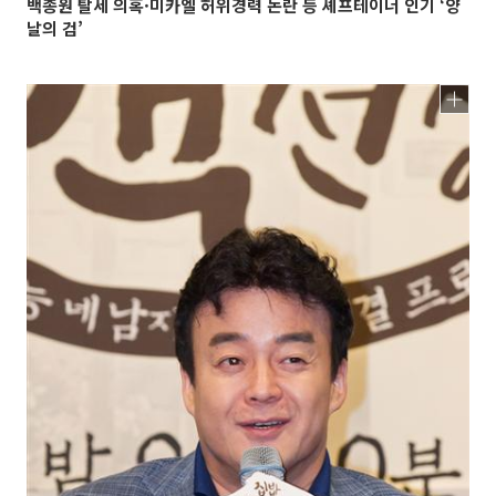
백종원 탈세 의혹·미카엘 허위경력 논란 등 셰프테이너 인기 ‘양
날의 검’