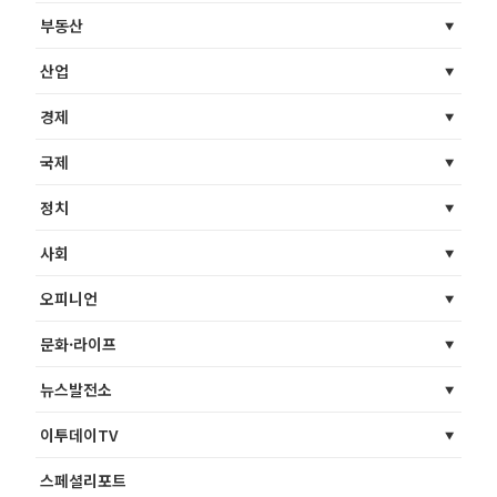
부동산
산업
경제
국제
정치
사회
오피니언
문화·라이프
뉴스발전소
이투데이TV
스페셜리포트