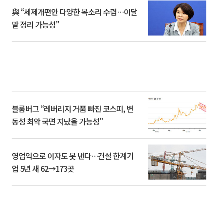
與 “세제개편안 다양한 목소리 수렴…이달
말 정리 가능성”
블룸버그 “레버리지 거품 빠진 코스피, 변
동성 최악 국면 지났을 가능성”
영업익으로 이자도 못 낸다…건설 한계기
업 5년 새 62→173곳