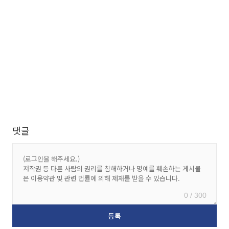
댓글
0 / 300