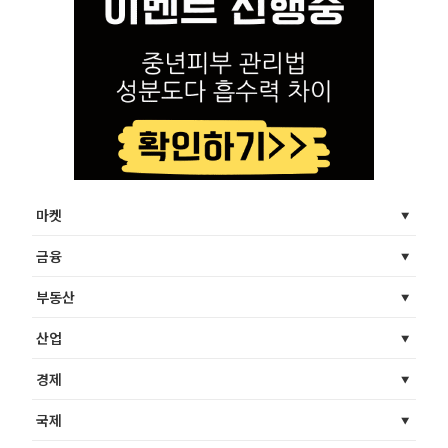
마켓
금융
부동산
산업
경제
국제