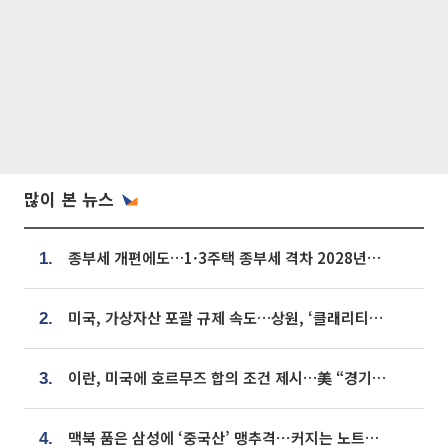
많이 본 뉴스
종부세 개편에도…1·3주택 종부세 격차 2028년부터 확대
1.
미국, 가상자산 포괄 규제 속도…상원, ‘클래리티법’ 9월 절차투표 추진
2.
이란, 미국에 호르무즈 합의 조건 제시…美 “경기 아직 안 끝나” [종합]
3.
맥북 품은 삼성에 ‘중국산’ 맹추격⋯커지는 노트북 OLED 시장
4.