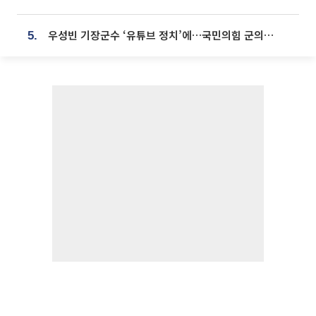
우성빈 기장군수 ‘유튜브 정치’에…국민의힘 군의원들 집단 반발
5.