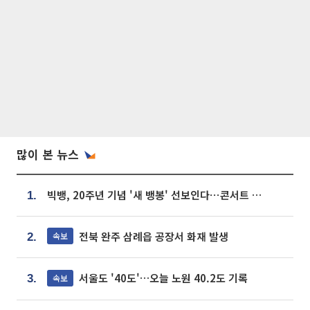
많이 본 뉴스
빅뱅, 20주년 기념 '새 뱅봉' 선보인다⋯콘서트 앞두고 팝업 개최
1.
전북 완주 삼례읍 공장서 화재 발생
속보
2.
서울도 '40도'…오늘 노원 40.2도 기록
속보
3.