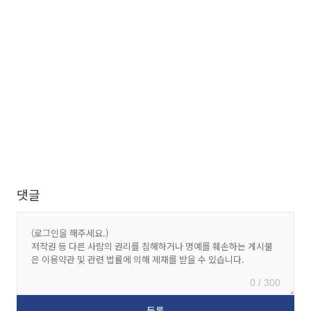
댓글
0 / 300