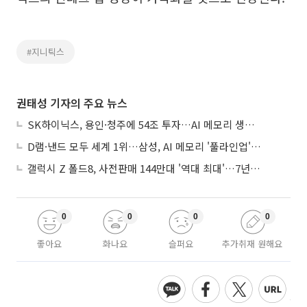
#지니틱스
권태성 기자의 주요 뉴스
SK하이닉스, 용인·청주에 54조 투자…AI 메모리 생산기지 키운다
D램·낸드 모두 세계 1위…삼성, AI 메모리 '풀라인업'으로 승부
갤럭시 Z 폴드8, 사전판매 144만대 '역대 최대'…7년만에 갤노트10 기록 넘어
0
0
0
0
좋아요
화나요
슬퍼요
추가취재 원해요