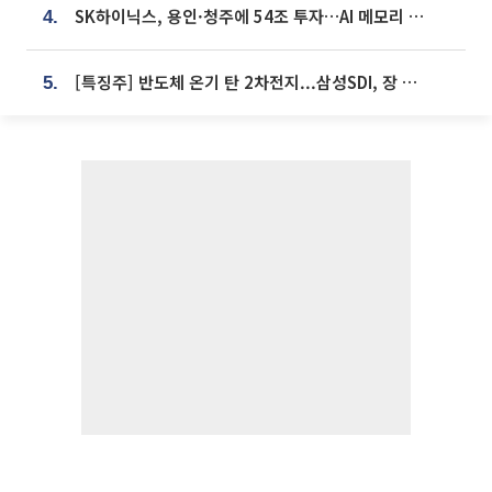
SK하이닉스, 용인·청주에 54조 투자…AI 메모리 생산기지 키운다
4.
[특징주] 반도체 온기 탄 2차전지...삼성SDI, 장 초반 7% 넘게 껑충
5.