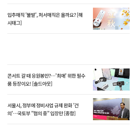
입추매직 '불발', 처서매직은 올까요? [해
시태그]
콘서트 갈 때 응원봉만?⋯'최애' 위한 필수
품 등장이오! [솔드아웃]
서울시, 정부에 정비사업 규제 완화 '건
의'⋯국토부 "협의 중" 입장만 [종합]