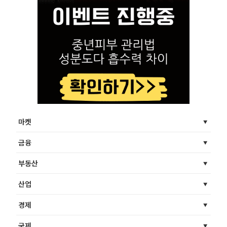
마켓
금융
부동산
산업
경제
국제