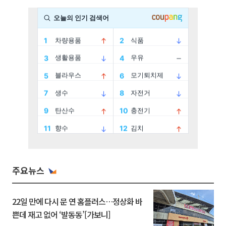
주요뉴스
22일 만에 다시 문 연 홈플러스…정상화 바
쁜데 재고 없어 ‘발동동’[가보니]