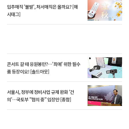
입추매직 '불발', 처서매직은 올까요? [해
시태그]
콘서트 갈 때 응원봉만?⋯'최애' 위한 필수
품 등장이오! [솔드아웃]
서울시, 정부에 정비사업 규제 완화 '건
의'⋯국토부 "협의 중" 입장만 [종합]