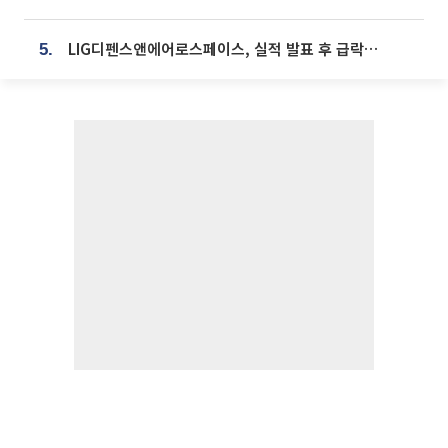
LIG디펜스앤에어로스페이스, 실적 발표 후 급락→반등⋯증권가 “28년까지 튼튼”
5.