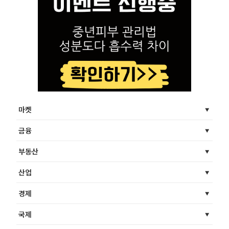
마켓
금융
부동산
산업
경제
국제