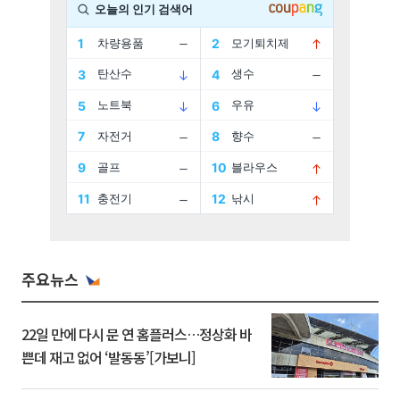
주요뉴스
22일 만에 다시 문 연 홈플러스…정상화 바
쁜데 재고 없어 ‘발동동’[가보니]