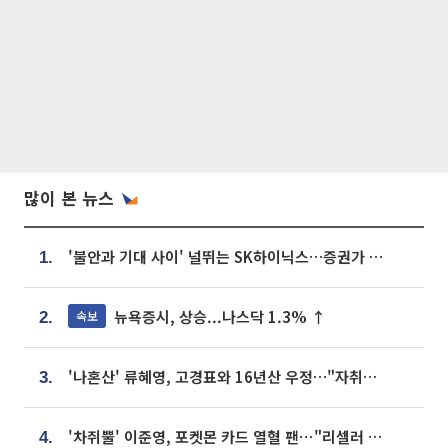
많이 본 뉴스
'불안과 기대 사이' 널뛰는 SK하이닉스…증권가 "HBM4·LTA 기반 펀터멘털 견고"
1.
뉴욕증시, 상승...나스닥 1.3% ↑
속보
2.
'나혼산' 류혜영, 고경표와 16년산 우정…"자취방서 부모님과 마주쳐"
3.
'차쥐뿔' 이준영, 포켓몬 카드 열혈 팬⋯"리셀러 처단할 것"
4.