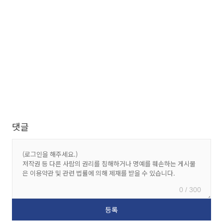
댓글
0 / 300