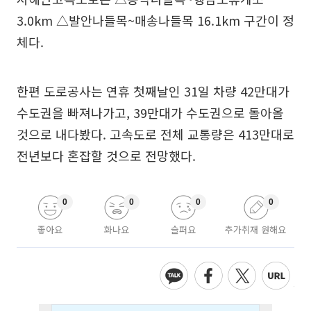
3.0km △발안나들목~매송나들목 16.1km 구간이 정
체다.
한편 도로공사는 연휴 첫째날인 31일 차량 42만대가
수도권을 빠져나가고, 39만대가 수도권으로 돌아올
것으로 내다봤다. 고속도로 전체 교통량은 413만대로
전년보다 혼잡할 것으로 전망했다.
0
0
0
0
좋아요
화나요
슬퍼요
추가취재 원해요