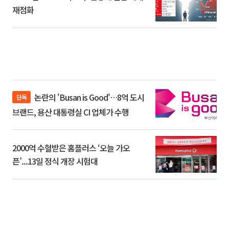
재점화
논란의 'Busan is Good'…8억 도시
단독
브랜드, 용산 대통령실 CI 업체가 수행
2000억 수혈받은 홈플러스 ‘오늘 가오
픈’...13일 정식 개장 시험대