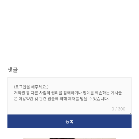
댓글
0 / 300