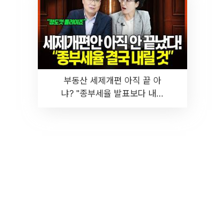
부동산 세제개편 아직 끝 아
냐? "종부세율 발표보다 내릴
것" 장기거주·양도세 전망 I 집
땅지성 I 김인만, 진미윤