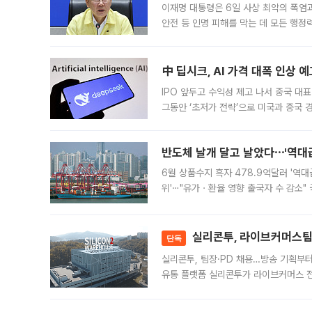
이재명 대통령은 6일 사상 최악의 폭염
안전 등 인명 피해를 막는 데 모든 행
인프라 확충 계획을 내년도 예산안에 반
中 딥시크, AI 가격 대폭 인상 
IPO 앞두고 수익성 제고 나서 중국 대표
그동안 ‘초저가 전략’으로 미국과 중국
가된다. 블룸버그통신에 따르면 딥시크는
반도체 날개 달고 날았다⋯'역대급
6월 상품수지 흑자 478.9억달러 '역대
위'⋯"유가ㆍ환율 영향 출국자 수 감소" 
급 수출 호조가 매달 이어지면서 6월 
대 기
실리콘투, 라이브커머스팀 
단독
실리콘투, 팀장·PD 채용…방송 기획부
유통 플랫폼 실리콘투가 라이브커머스 전
나섰다. 국내 화장품을 해외 유통망에 공