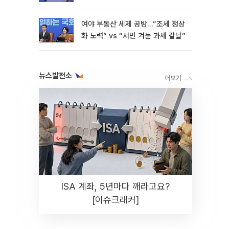
재난"
여야 부동산 세제 공방…“조세 정상
화 노력” vs “서민 겨눈 과세 칼날”
뉴스발전소
ISA 계좌, 5년마다 깨라고요?
[이슈크래커]