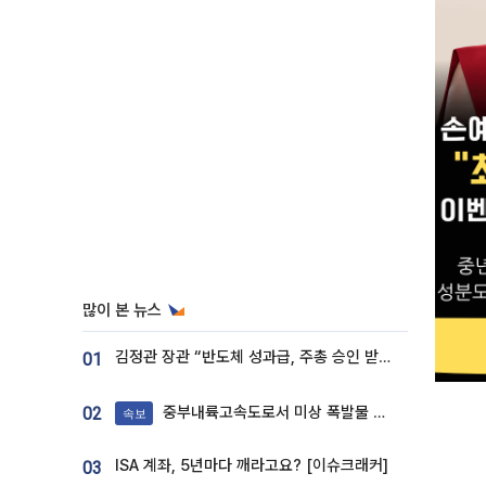
많이 본 뉴스
김정관 장관 “반도체 성과급, 주총 승인 받도록”…상법·자본시장법 개정 시사
01
중부내륙고속도로서 미상 폭발물 발견
02
속보
ISA 계좌, 5년마다 깨라고요? [이슈크래커]
03