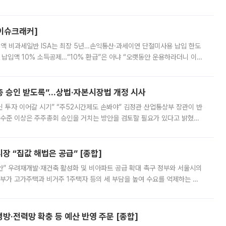
스피는 장중 한때 6550.94까지 오르기도 했으나 6238.32까지 밀리기도 했
[이슈크래커]
 전액 비과세일반 ISA는 최장 5년…손익통산·과세이연 단절미사용 납입 한도
납입액 10% 소득공제…“10% 환급”은 아냐 “오랫동안 운용하라더니 이제
 ‘만능 절세 통장’으로 불리는 개인종합자산관리계좌(ISA)가 두 갈래로 개
주총 승인 받도록”…상법·자본시장법 개정 시사
닌 투자 이어갈 시기” “주52시간제도 손봐야” 김정관 산업통상부 장관이 반
 수준 이상은 주주총회 승인을 거치는 방안을 검토할 필요가 있다고 밝혔다.
배구조와 주주권 강화 논의가 이어지는 가운데, 핵심 연구인력에 대한
 “집값 해법은 공급” [종합]
안” 우려재개발·재건축 활성화 및 비아파트 공급 확대 촉구 정부와 서울시의
정부가 고가주택과 비거주 1주택자 등의 세 부담을 높여 수요를 억제하는 카
키울 것이라며 세금이 아닌 공급이 근본적인 처방이라고 전면 반박했다.
방·전력망 확충 등 예산 반영 주문 [종합]