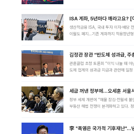
1.81% 내린 6478.75에 출발한 코
다. 이날 오전
ISA 계좌, 5년마다 깨라고요? 
생산적금융 ISA, 국내 투자 이자·배당
이월도 폐지…기존 계좌까지 적용청년형 
는 5년마다 계좌를 해지하라는 건가요?”
편을
김정관 장관 “반도체 성과급, 
관훈클럽 초청 토론회 “이익 나눌 때 아
도체 업계의 성과급 지급과 관련해 일정
최근 상법·자본시장법 개정으로 기업 지
세금 꺼낸 정부에…오세훈 서울시장
정부 세제 개편에 “매물 잠김·전월세 불
부동산 해법 전쟁이 본격화하고 있다. 
드를 꺼내자 서울시는 전·월세 부담만 
李 "폭염은 국가적 기후재난"…냉