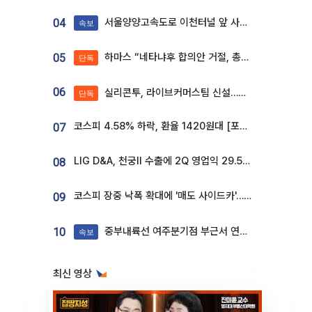
서울양양고속도로 이천터널 앞 사고 발생
04
속보
하마스 “네타냐후 합의안 거절, 총선 앞두고 시간 끌기”
05
단독
06
실리콘투, 라이브커머스팀 신설…K뷰티 ‘글로벌 판매망’ 확대[K뷰티 라방戰]
단독
코스피 4.58% 하락, 환율 1420원대 [포토]
07
LIG D&A, 천궁Ⅱ 수출에 2Q 영업익 29.5%↑…수주잔고 24.6조 [종합]
08
코스피 장중 낙폭 확대에 '매도 사이드카'…외인 2.8조'팔자'· 개인 3.1조 '사자'
09
중부내륙선 여주분기점 부근서 연이은 추돌사고 발생
10
속보
최신 영상