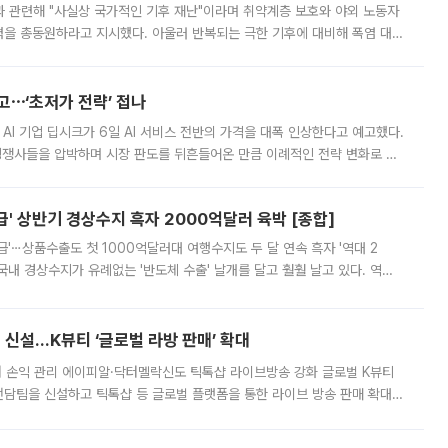
과 관련해 "사실상 국가적인 기후 재난"이라며 취약계층 보호와 야외 노동자
정력을 총동원하라고 지시했다. 아울러 반복되는 극한 기후에 대비해 폭염 대응
영하는 방안도 검토하라고 주문했다. 이 대통령은 이날 폭염·가뭄 대
예고⋯‘초저가 전략’ 접나
 AI 기업 딥시크가 6일 AI 서비스 전반의 가격을 대폭 인상한다고 예고했다.
 경쟁사들을 압박하며 시장 판도를 뒤흔들어온 만큼 이례적인 전략 변화로 평
 이날 공지를 통해 구체적인 인상 폭은 공개하지 않았지만 상당한 수
' 상반기 경상수지 흑자 2000억달러 육박 [종합]
급'⋯상품수출도 첫 1000억달러대 여행수지도 두 달 연속 흑자 '역대 2
국내 경상수지가 유례없는 '반도체 수출' 날개를 달고 훨훨 날고 있다. 역대
경상수지 뿐 아니라 상반기 경상수지 흑자도 2000억달러에 근접하며 사상 최
신설…K뷰티 ‘글로벌 라방 판매’ 확대
터 손익 관리 에이피알·닥터멜락신도 틱톡샵 라이브방송 강화 글로벌 K뷰티
담팀을 신설하고 틱톡샵 등 글로벌 플랫폼을 통한 라이브 방송 판매 확대에
급하는 데서 한발 더 나아가 방송 기획과 상품 구성, 출연자 섭외, 손익