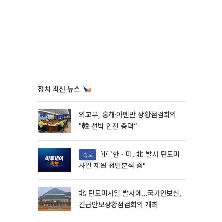
정치 최신 뉴스
외교부, 홍해·아덴만 상황점검회의
"韓 선박 안전 총력“
軍 "한ㆍ미, 北 발사 탄도미
속보
사일 제원 정밀분석 중"
北 탄도미사일 발사에…국가안보실,
긴급안보상황점검회의 개최