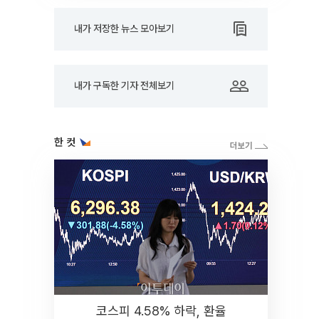
내가 저장한 뉴스 모아보기
내가 구독한 기자 전체보기
한 컷
코스피 4.58% 하락, 환율