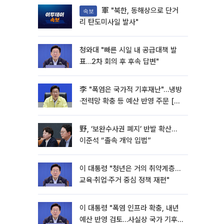
軍 "북한, 동해상으로 단거
속보
리 탄도미사일 발사"
청와대 "빠른 시일 내 공급대책 발
표…2차 회의 후 후속 답변"
李 "폭염은 국가적 기후재난"…냉방
·전력망 확충 등 예산 반영 주문 [종
합]
野, ‘보완수사권 폐지’ 반발 확산…
이준석 “졸속 개악 입법”
이 대통령 "청년은 거의 취약계층…
교육·취업·주거 중심 정책 재편"
이 대통령 "폭염 인프라 확충, 내년
예산 반영 검토…사실상 국가 기후