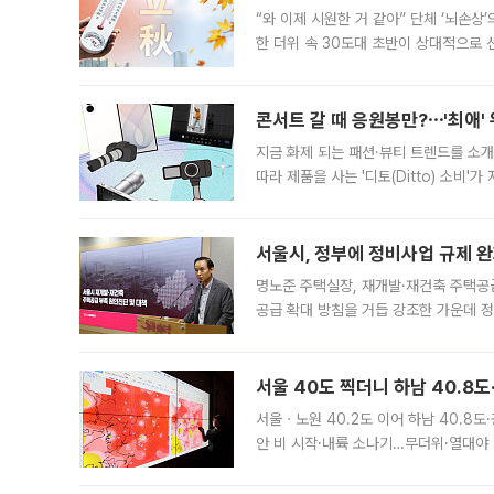
“와 이제 시원한 거 같아” 단체 ‘뇌손상
한 더위 속 30도대 초반이 상대적으로
지역에 있었습니다. 7월 말에는 서풍과
콘서트 갈 때 응원봉만?⋯'최애'
지금 화제 되는 패션·뷰티 트렌드를 소개
따라 제품을 사는 '디토(Ditto) 소비
어디일까요? 아이돌 콘서트 시작을 기다
서울시, 정부에 정비사업 규제 완화
명노준 주택실장, 재개발·재건축 주택공
공급 확대 방침을 거듭 강조한 가운데 정
면 반박하고 나섰다. 명노준 서울시 주택
서울 40도 찍더니 하남 40.8도
서울ㆍ노원 40.2도 이어 하남 40.8도
안 비 시작·내륙 소나기…무더위·열대야 
에서도 40도를 웃도는 기온이 관측됐다
의 극심한