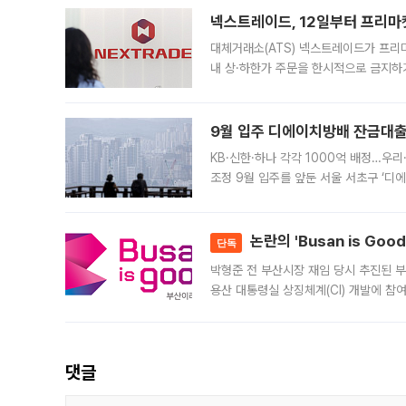
넥스트레이드, 12일부터 프리마
대체거래소(ATS) 넥스트레이드가 프리
내 상·하한가 주문을 한시적으로 금지하
가 체결 사례와 관련해 설명자료를 내고
9월 입주 디에이치방배 잔금대출
KB·신한·하나 각각 1000억 배정…우
조정 9월 입주를 앞둔 서울 서초구 ‘디
은행과 NH농협은행도 대출 취급을 검토
민은행
논란의 'Busan is Go
단독
박형준 전 부산시장 재임 당시 추진된 부산
용산 대통령실 상징체계(CI) 개발에 참
도시브랜드 사업이 공개 이후 시민 공감
댓글