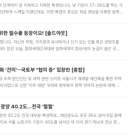
’의 단계까지 온 지독하고 지독한 폭염입니다. 낮 기온이 37~39도를 찍는 극
 선선하게 느껴질 지경인데요. 이번 폭염의 중심은 처음 영남을 비롯한 동쪽
 북서풍이 산맥을 넘어 영남 쪽으로 내려오면서 뜨겁고 건조해졌는데요.
 위한 필수품 등장이오! [솔드아웃]
합니다. 자신의 취향, 가치관과 유사하거나 인기 있는 인물 혹은 콘텐츠를
'가 자리 잡은 오늘, 잘파세대(Z세대와 알파세대의 합성어)의 눈길이 쏠린 곳은
리는 공연장. 응원봉만큼이나 눈에 띄는 게 있습니다. 공연이 시작되기
 '건의'⋯국토부 "협의 중" 입장만 [종합]
급 부족 원인진단 및 대책 관련 브리핑 서울시가 재개발·재건축을 통한 주택
비사업으로 인한 '이주 대란' 우려와 정부와의 정책 엇박자 논란에 대해 정
실장은 2031년까지 31만 가구 착공 목표에 차질이 없다는 입장이나,
·광양 40.2도…전국 '펄펄'
·광양 40.2도 전국 대부분 폭염특보…체감온도도 곳곳 38도 넘어 8일 동해
지속 서울 노원구의 기온이 40도를 넘어선 데 이어 경기 하남과 전남 광양
. 전국 대부분 지역에 폭염특보가 내려진 가운데 곳곳에서 39~40도 안팎