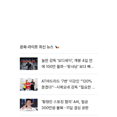
문화·라이프 최신 뉴스
놀란 감독 '오디세이', 개봉 4일 만
에 100만 돌파⋯'왕사남' 보다 빠르
다
AT마드리드 ‘7번’ 이강인 “120%
쏟겠다”⋯시메오네 감독 “필요한 선
수”
'황정민 스토킹 혐의' A씨, 벌금
300만원 불복⋯11일 결심 공판