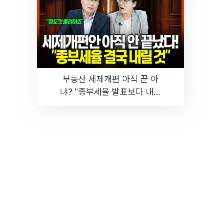
부동산 세제개편 아직 끝 아
냐? "종부세율 발표보다 내릴
것" 장기거주·양도세 전망 I 집
땅지성 I 김인만, 진미윤