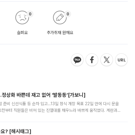
0
0
슬퍼요
추가취재 원해요
…정상화 바쁜데 재고 없어 ‘발동동’[가보니]
준비 신선식품 등 순차 입고…13일 정식 개장 목표 22일 만에 다시 문을
오전부터 직원들은 비어 있는 진열대를 채우느라 바쁘게 움직였다. 계란과
리를 잡기 시작했지만, 매장 곳곳엔 여전히 텅 빈 매대가 먼저 눈에 들어왔
까요? [해시태그]