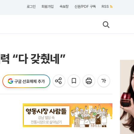
로그인
회원가입
속보창
신문/PDF 구독
RSS
력 “다 갖췄네”
구글 선호매체 추가