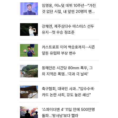
임영웅, 어느덧 데뷔 10주년⋯"가진
것 없던 시절, 내 앞엔 20명의 팬
뿐"
강채연, 제주삼다수 마스터스 선두
유지⋯첫 우승 정조준
카스트로프 이어 백승호까지⋯시즌
앞둔 유럽파 부상 변수
동해안은 시간당 80㎜ 폭우, 그
외 지역은 폭염…‘극과 극 날씨’
축구협회, 대국민 사과…"압수수색·
카드 논란 사죄, 강도 높은 쇄신"
‘스파이더맨 4’ 11일 만에 500만명
돌파…‘왕사남’보다 빨라