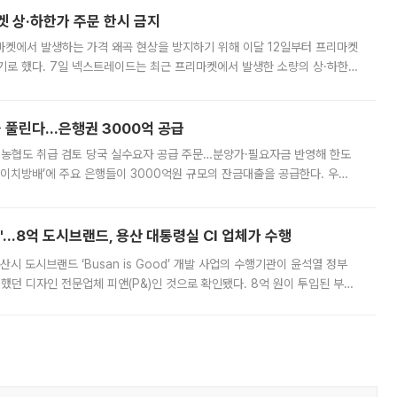
켓 상·하한가 주문 한시 금지
마켓에서 발생하는 가격 왜곡 현상을 방지하기 위해 이달 12일부터 프리마켓
기로 했다. 7일 넥스트레이드는 최근 프리마켓에서 발생한 소량의 상·하한
, 주문 오류로 인한 가격 급등락을 최소화하기 위한 비상 대응방안을 발표
 풀린다…은행권 3000억 공급
리·농협도 취급 검토 당국 실수요자 공급 주문…분양가·필요자금 반영해 한도
에이치방배’에 주요 은행들이 3000억원 규모의 잔금대출을 공급한다. 우리
하고 있어 향후 공급 규모가 늘어날 전망이다. 7일 금융권에 따르면 KB국
od'…8억 도시브랜드, 용산 대통령실 CI 업체가 수행
시 도시브랜드 ‘Busan is Good’ 개발 사업의 수행기관이 윤석열 정부
여했던 디자인 전문업체 피앤(P&)인 것으로 확인됐다. 8억 원이 투입된 부산
 부족과 디자인 정체성 논란에 휩싸였던 만큼, 사업 선정 과정과 결과물에