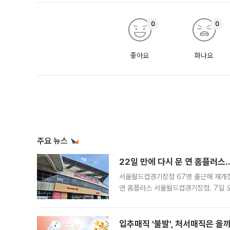
0
0
좋아요
화나요
주요 뉴스
22일 만에 다시 문 연 홈플러스
서울월드컵경기장점 67명 출근해 재개점 
연 홈플러스 서울월드컵경기장점. 7일 
우유, 과일 같은 신선식품이 차근차근 자
입추매직 '불발', 처서매직은 올