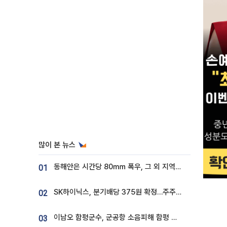
많이 본 뉴스
동해안은 시간당 80㎜ 폭우, 그 외 지역은 폭염…‘극과 극 날씨’
01
SK하이닉스, 분기배당 375원 확정…주주환원책 9월로 앞당겨 발표
02
이남오 함평군수, 군공항 소음피해 함평 보상 요구
03