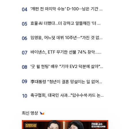
'개편 전 마지막 수능' D-100⋯남은 기간 성적 올릴 전략은
04
효율·AI 더했다…더 강하고 알뜰해진 ‘더 뉴 그랜저 하이브리드’ [ET의 모빌리티]
05
임영웅, 어느덧 데뷔 10주년⋯"가진 것 없던 시절, 내 앞엔 20명의 팬뿐"
06
바이낸스, ETF 무기한 선물 74% 장악…한국 레버리지 ETF 거래 급증 [e가상자산]
07
'굿 윌 헌팅' 배우 "기아 EV2 덕분에 살아"…교통사고 후 안전성 극찬
08
09
李대통령 “청년이 결혼 망설이는 일 없어야...제도상 불이익 조사”
축구협회, 대국민 사과…"압수수색·카드 논란 사죄, 강도 높은 쇄신"
10
최신 영상