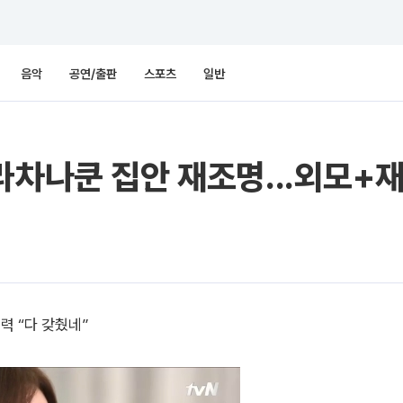
음악
공연/출판
스포츠
일반
라차나쿤 집안 재조명...외모+재
력 “다 갖췄네”