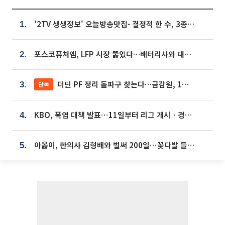
'2TV 생생정보' 오늘방송맛집- 결정적 한 수, 3종 메밀면! 메밀 소바 맛집 '의○○○○'
1.
포스코퓨처엠, LFP 시장 뚫었다…배터리사와 대규모 장기 공급 합의
2.
더딘 PF 정리 돌파구 찾는다…금감원, 1년 반 만에 매각설명회 재개
단독
3.
KBO, 폭염 대책 발표⋯11일부터 리그 개시ㆍ경기 오후 7시 시작
4.
아옳이, 한의사 김형배와 벌써 200일⋯꽃다발 들고 "프러포즈 아냐"
5.