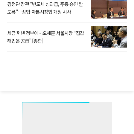
김정관 장관 “반도체 성과급, 주총 승인 받
도록”…상법·자본시장법 개정 시사
세금 꺼낸 정부에…오세훈 서울시장 “집값
해법은 공급” [종합]