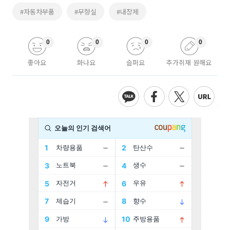
#자동차부품
#무향실
#내장제
0
0
0
0
좋아요
화나요
슬퍼요
추가취재 원해요