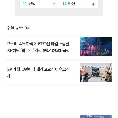
주요뉴스
코스피, 4% 하락에 6270선 마감…삼전
·SK하닉 '와르르' 각각 6%·10%대 급락
ISA 계좌, 5년마다 깨라고요? [이슈크래
커]