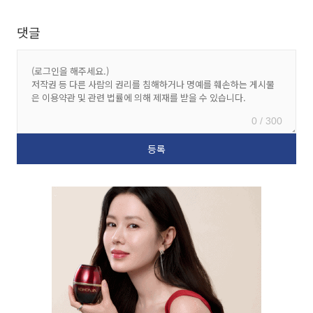
댓글
0 / 300