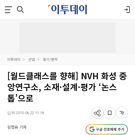
이투데이
산업
중기/벤처
[월드클래스를 향해] NVH 화성 중
앙연구소, 소재·설계·평가 ‘논스
톱’으로
입력 2015-06-22 11:18
김정유 기자
구글 선호매체 추가