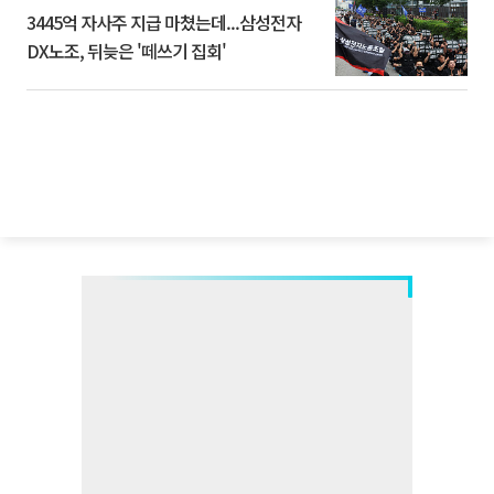
3445억 자사주 지급 마쳤는데...삼성전자
DX노조, 뒤늦은 '떼쓰기 집회'