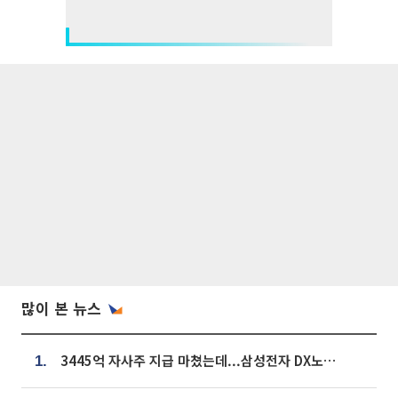
많이 본 뉴스
3445억 자사주 지급 마쳤는데...삼성전자 DX노조, 뒤늦은 '떼쓰기 집회'
1.