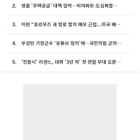
영끌 '주택공급' 대책 임박⋯비아파트·도심복합까지 총동원
2.
이란 “호르무즈 새 항로 합의 매우 근접...미국 배상 먼저”
3.
우성빈 기장군수 ‘유튜브 정치’에…국민의힘 군의원들 집단 반발
4.
'전참시' 리센느, 데뷔 '3년 차' 첫 연말 무대 오른다⋯"그동안 섭외 안 와"
5.