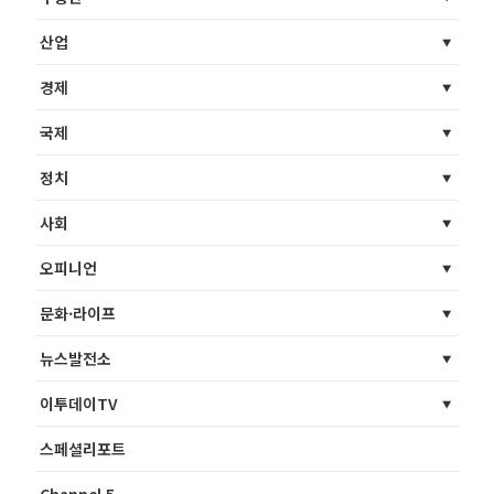
산업
경제
국제
정치
사회
오피니언
문화·라이프
뉴스발전소
이투데이TV
스페셜리포트
Channel 5