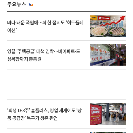
주요뉴스
바다 태운 폭염에…회 한 접시도 ‘히트플레
이션’
영끌 '주택공급' 대책 임박⋯비아파트·도
심복합까지 총동원
‘회생 D-3주’ 홈플러스, 영업 재개에도 ‘상
품 공급망’ 복구가 생존 관건