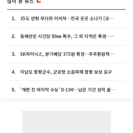
많이 본 뉴스
35도 안팎 무더위 이어져…전국 곳곳 소나기 [오늘 날씨]
1.
동해안은 시간당 80㎜ 폭우, 그 외 지역은 폭염…‘극과 극 날씨’
2.
SK하이닉스, 분기배당 375원 확정…주주환원책 9월로 앞당겨 발표
3.
이남오 함평군수, 군공항 소음피해 함평 보상 요구
4.
'개편 전 마지막 수능' D-100⋯남은 기간 성적 올릴 전략은
5.