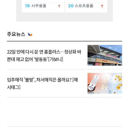
주요뉴스
22일 만에 다시 문 연 홈플러스…정상화 바
쁜데 재고 없어 ‘발동동’[가보니]
입추매직 '불발', 처서매직은 올까요? [해
시태그]