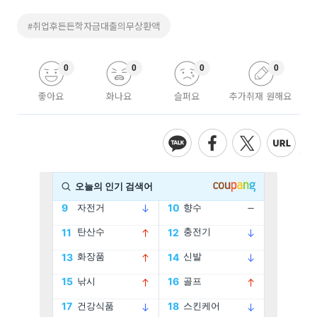
#취업후든든학자금대출의무상환액
0
0
0
0
좋아요
화나요
슬퍼요
추가취재 원해요