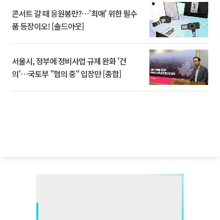
콘서트 갈 때 응원봉만?⋯'최애' 위한 필수
품 등장이오! [솔드아웃]
서울시, 정부에 정비사업 규제 완화 '건
의'⋯국토부 "협의 중" 입장만 [종합]