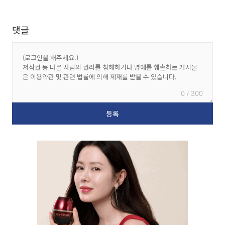
댓글
0 / 300